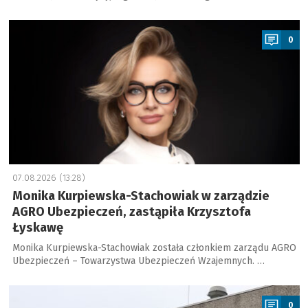
a
0
07.08.2026 (13:28)
Monika Kurpiewska-Stachowiak w zarządzie
AGRO Ubezpieczeń, zastąpiła Krzysztofa
Łyskawę
Monika Kurpiewska-Stachowiak została członkiem zarządu AGRO
Ubezpieczeń – Towarzystwa Ubezpieczeń Wzajemnych. …
a
0