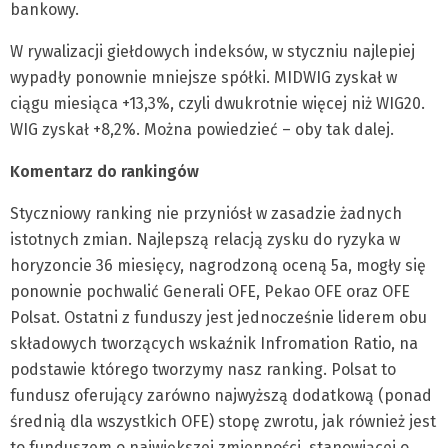
bankowy.
W rywalizacji giełdowych indeksów, w styczniu najlepiej
wypadły ponownie mniejsze spółki. MIDWIG zyskał w
ciągu miesiąca +13,3%, czyli dwukrotnie więcej niż WIG20.
WIG zyskał +8,2%. Można powiedzieć – oby tak dalej.
Komentarz do rankingów
Styczniowy ranking nie przyniósł w zasadzie żadnych
istotnych zmian. Najlepszą relacją zysku do ryzyka w
horyzoncie 36 miesięcy, nagrodzoną oceną 5a, mogły się
ponownie pochwalić Generali OFE, Pekao OFE oraz OFE
Polsat. Ostatni z funduszy jest jednocześnie liderem obu
składowych tworzących wskaźnik Infromation Ratio, na
podstawie którego tworzymy nasz ranking. Polsat to
fundusz oferujący zarówno najwyższą dodatkową (ponad
średnią dla wszystkich OFE) stopę zwrotu, jak również jest
to funduszem o największej zmienności, stanowiącej o