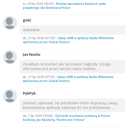
śr., 29 lip 2026 (10:13)
•
Revolut wprowadza fundusze rynku
prywatnego dla klientów w Polsce
gość
:
dokładnie
…
wt., 21 lip 2026 (07:30)
•
Zakup eSIM w aplikacji Banku Millennium
wyróżniony przez Global Finance
Jas Fasola
:
chciałbym zrozumieć jaki był powód nagrody. Usługa
oferowana jest przez bardzo wiele banków.
…
wt., 21 lip 2026 (07:12)
•
Zakup eSIM w aplikacji Banku Millennium
wyróżniony przez Global Finance
PykPyk
:
Zamiast zajmować się pierdołami niech dopracują swoją
beznadziejną aplikację bankową bo ma podstawowe
…
wt., 7 lip 2026 (16:36)
•
UniCredit uruchamia pierwszą w Polsce
bankową grę fabularną “Kosmiczna Fortuna”