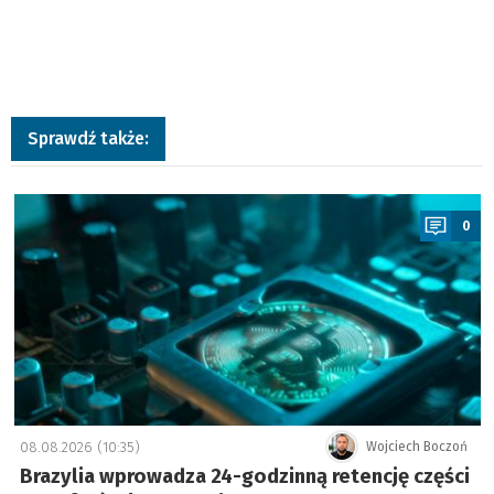
Sprawdź także:
a
0
08.08.2026 (10:35)
Wojciech Boczoń
Brazylia wprowadza 24-godzinną retencję części