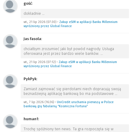
gość
:
dokładnie
…
wt., 21 lip 2026 (07:30)
•
Zakup eSIM w aplikacji Banku Millennium
wyróżniony przez Global Finance
Jas Fasola
:
chciałbym zrozumieć jaki był powód nagrody. Usługa
oferowana jest przez bardzo wiele banków.
…
wt., 21 lip 2026 (07:12)
•
Zakup eSIM w aplikacji Banku Millennium
wyróżniony przez Global Finance
PykPyk
:
Zamiast zajmować się pierdołami niech dopracują swoją
beznadziejną aplikację bankową bo ma podstawowe
…
wt., 7 lip 2026 (16:36)
•
UniCredit uruchamia pierwszą w Polsce
bankową grę fabularną “Kosmiczna Fortuna”
human1
:
Trochę spóźniony ten news. Ta gra rozpoczęła się w