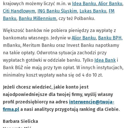
krajowych możemy liczyć m.in. w
Idea Banku
,
Alior Banku
,
Citi Handlowym
,
ING Banku Śląskim
,
Lukas Banku
,
FM
Banku
,
Banku Millennium
, czy też Polbanku.
Większość banków nie pobiera pieniędzy za wypłatę z
bankomatu własnego. Jedynie w
Alior Banku
,
Banku BPH,
mBanku, Meritum Banku oraz Invest Banku napotkamy
na takie opłaty. Odwrotna sytuacja zachodzi przy
wypłatach gotówki w oddziale banku. Tylko
Idea Bank
i
Bank BGŻ nie mają przy tym opłat. W innych instytucjach,
minimalny koszt wypłaty waha się od 4 do 10 zł.
Jeżeli chcesz wiedzieć, jakie konto jest
najodpowiedniejsze dla twojej firmy, wyślij własny
profil przedsiębiorcy na adres
interwencje@twoja-
firma.pl
a nasi analitycy przygotują ranking dla Ciebie.
Barbara Sielicka