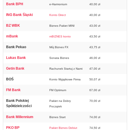
Bank BPH
e-Harmonium
40,00 zł
ING Bank Śląski
Konto Direct
40,00 zł
BZ WBK
Biznes Pakiet MINI
43,00 zł
mBank
mBIZNES konto
43,50 zł
Bank Pekao
Mój Biznes FX
43,75 zł
Lukas Bank
Sonata Biznes
46,00 zł
Getin Bank
Rachunek Startuj z Nami
47,00 zł
BOŚ
Konto Wyjątkowe Firma
50,07 zł
FM Bank
FM Optimum
67,00 zł
Bank Polskiej
Pakiet na Dobry
70,00 zł
Spółdzielczości
Początek
Bank Millennium
Biznes Start
74,00 zł
PKO BP
Pakiet Biznes Debiut
74,50 zł