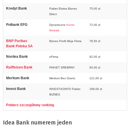
Kredyt Bank
Pakiet Ekstra Biznes
75,00 zł
Direct
Polbank EFG
Dynamiczne
Konto
72,00 zł
firmowe
BNP Paribas
Biznes Profit Moja Firma
78,50 zł
Bank Polska SA
Nordea Bank
eFirma
92,00 zł
Raiffeisen Bank
PAKIET SREBRNY
93,00 zł
Meritum Bank
Meritum Bez Granic
121,00 zł
Invest Bank
INVEST-KONTO Pakiet
168,00 zł
BIZNES
Pobierz szczegółowy ranking
Idea Bank numerem jeden