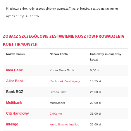
Miesięczne dochody przedsiębiorcy wynoszą 7 tys. zł brutto, a saldo na rachunku
wynosi 10 tys. zł. brutto.
ZOBACZ SZCZEGÓŁOWE ZESTAWIENIE KOSZTÓW PROWADZENIA
KONT FIRMOWYCH
Nazwa banku
Nazwa konta
Całkowity miesięczny
koszt
Idea Bank
Konto Firma To Ja
0,00 zł
Alior Bank
Rachunek Zarabiajacy
16,25 zł
Bank BGŻ
Biznes Lider
25,00 zł
Multibank
MultiStarter
29,00 zł
Citi Handlowy
CitiKonto
31,00 zł
Inteligo
konto firmowe Inteligo
36,00 zł