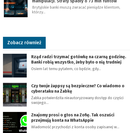
manipulacji. Straty spadły o 73 mln funtów
Brytyjskie banki muszą zwracać pieniądze klientom,
którzy…
Zobacz również
Rząd radzi trzymać gotówkę na czarną godzinę.
Banki robią wszystko, żeby było o nią trudniej
Osiem lat temu pytałem, co będzie, gdy…
Czy twoje żappsy są bezpieczne? Co wiadomo o
cyberataku na Żabkę
Żabka potwierdziła nieautoryzowany dostęp do części
swojego…
Znajomy prosi o głos na Zofię. Tak oszuści
przejmują konta na WhatsAppie
Wiadomość przychodzi z konta osoby zapisanej w…