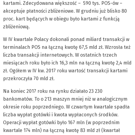
kartami. Zdecydowana większość – 590 tys. POS-ów –
akceptuje płatności zbliżeniowe. W grudniu już blisko 80
proc. kart będących w obiegu było kartami z funkcją
zbliżeniową.
W IV kwartale Polacy dokonali ponad miliard transakcji w
terminalach POS na łączną kwotę 67,5 mld zł. Wzrosła też
liczba transakcji internetowych. W ostatnich trzech
miesiącach roku było ich 16,3 mln na łączną kwotę 2,4 mld
zł. Ogółem w IV kw. 2017 roku wartość transakcji kartami
przekroczyła 70 mld zł.
Na koniec 2017 roku na rynku działało 23 230
bankomatów. To o 213 maszyn mniej niż w analogicznym
okresie roku poprzedniego. W czwartym kwartale spadła
liczba wypłat gotówki i kwota wypłaconych środków.
Operacji wypłat gotówki było 167 mln (w poprzednim
kwartale 174 mln) na łączną kwotę 83 mld zł (kwartał