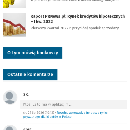
Raport PRNews.pl: Rynek kredytów hipotecznych
– I kw. 2022
Pierwszy kwartał 2022 r. przyniósł spadek sprzedaży…
O tym mówią bankowcy
Ostatnie komentarze
SK
:
Ktoś już to ma w aplikacji ?
…
śr., 29 lip 2026 (10:13)
•
Revolut wprowadza fundusze rynku
prywatnego dla klientów w Polsce
gość
: