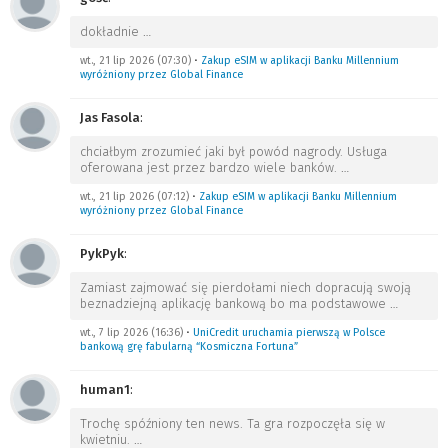
dokładnie
…
wt., 21 lip 2026 (07:30)
•
Zakup eSIM w aplikacji Banku Millennium
wyróżniony przez Global Finance
Jas Fasola
:
chciałbym zrozumieć jaki był powód nagrody. Usługa
oferowana jest przez bardzo wiele banków.
…
wt., 21 lip 2026 (07:12)
•
Zakup eSIM w aplikacji Banku Millennium
wyróżniony przez Global Finance
PykPyk
:
Zamiast zajmować się pierdołami niech dopracują swoją
beznadziejną aplikację bankową bo ma podstawowe
…
wt., 7 lip 2026 (16:36)
•
UniCredit uruchamia pierwszą w Polsce
bankową grę fabularną “Kosmiczna Fortuna”
human1
:
Trochę spóźniony ten news. Ta gra rozpoczęła się w
kwietniu.
…