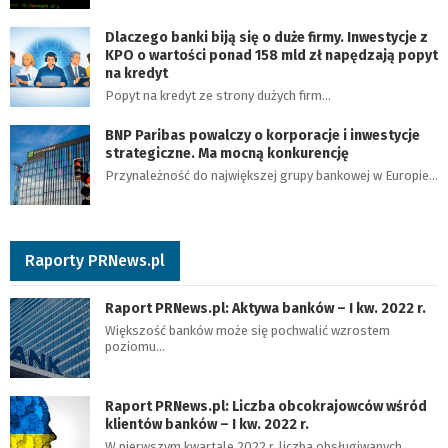
Dlaczego banki biją się o duże firmy. Inwestycje z
KPO o wartości ponad 158 mld zł napędzają popyt
na kredyt
Popyt na kredyt ze strony dużych firm…
BNP Paribas powalczy o korporacje i inwestycje
strategiczne. Ma mocną konkurencję
Przynależność do największej grupy bankowej w Europie…
Raporty PRNews.pl
Raport PRNews.pl: Aktywa banków – I kw. 2022 r.
Większość banków może się pochwalić wzrostem
poziomu…
Raport PRNews.pl: Liczba obcokrajowców wśród
klientów banków – I kw. 2022 r.
W pierwszym kwartale 2022 r. liczba obsługiwanych…