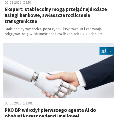
05.08.2026 (22:10)
Ekspert: stablecoiny mogą przejąć najdroższe
usługi bankowe, zwłaszcza rozliczenia
transgraniczne
Stablecoiny wychodzą poza rynek kryptowalut i zaczynają
odgrywać rolę w płatnościach i rozliczeniach B2B. Zdaniem …
a
0
05.08.2026 (22:08)
PKO BP wdrożył pierwszego agenta AI do
obsługi korespondencji mailowej