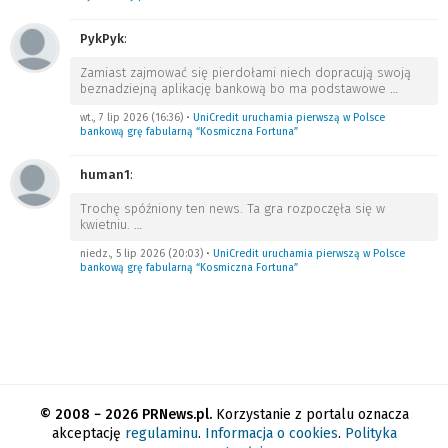
PykPyk
:
Zamiast zajmować się pierdołami niech dopracują swoją
beznadziejną aplikację bankową bo ma podstawowe
…
wt., 7 lip 2026 (16:36)
•
UniCredit uruchamia pierwszą w Polsce
bankową grę fabularną “Kosmiczna Fortuna”
human1
:
Trochę spóźniony ten news. Ta gra rozpoczęła się w
kwietniu.
…
niedz., 5 lip 2026 (20:03)
•
UniCredit uruchamia pierwszą w Polsce
bankową grę fabularną “Kosmiczna Fortuna”
© 2008 − 2026 PRNews.pl.
Korzystanie z portalu oznacza
akceptację
regulaminu
.
Informacja o cookies
.
Polityka