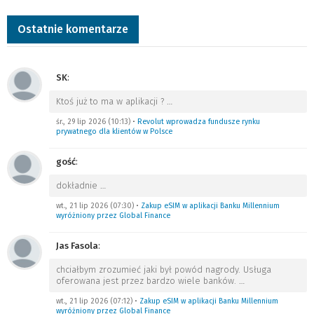
Ostatnie komentarze
SK
:
Ktoś już to ma w aplikacji ?
…
śr., 29 lip 2026 (10:13)
•
Revolut wprowadza fundusze rynku
prywatnego dla klientów w Polsce
gość
:
dokładnie
…
wt., 21 lip 2026 (07:30)
•
Zakup eSIM w aplikacji Banku Millennium
wyróżniony przez Global Finance
Jas Fasola
:
chciałbym zrozumieć jaki był powód nagrody. Usługa
oferowana jest przez bardzo wiele banków.
…
wt., 21 lip 2026 (07:12)
•
Zakup eSIM w aplikacji Banku Millennium
wyróżniony przez Global Finance