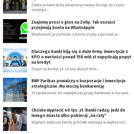
Żabka potwierdziła nieautoryzowany dostęp do części
swojego…
Znajomy prosi o głos na Zofię. Tak oszuści
przejmują konta na WhatsAppie
Wiadomość przychodzi z konta osoby zapisanej w…
Dlaczego banki biją się o duże firmy. Inwestycje z
KPO o wartości ponad 158 mld zł napędzają popyt
na kredyt
Popyt na kredyt ze strony dużych firm…
BNP Paribas powalczy o korporacje i inwestycje
strategiczne. Ma mocną konkurencję
Przynależność do największej grupy bankowej w Europie…
Chciała wypłacić 40 tys. zł. Banki radzą: jedź do
innego miasta albo pobieraj „na raty”
Wypłata większej kwoty gotówki wymaga w większości…