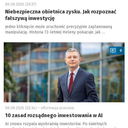
06.08.2026 (20:37)
Niebezpieczna obietnica zysku. Jak rozpoznać
fałszywą inwestycję
Jedno kliknięcie może uruchomić precyzyjnie zaplanowaną
manipulację. Historia 72-letniej Heleny pokazuje, jak …
a
0
06.08.2026 (20:34) –
informacja prasowa
10 zasad rozsądnego inwestowania w AI
AI znowu rozpala wyobraźnię inwestorów. Po świetnych