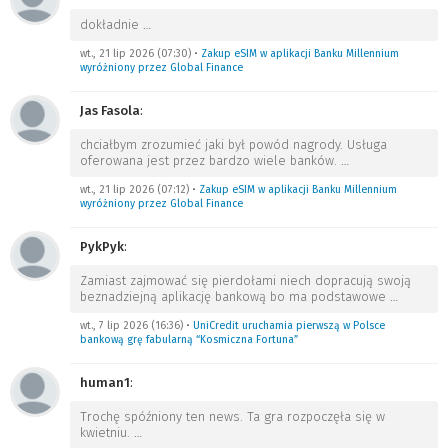
dokładnie
…
wt., 21 lip 2026 (07:30)
•
Zakup eSIM w aplikacji Banku Millennium
wyróżniony przez Global Finance
Jas Fasola
:
chciałbym zrozumieć jaki był powód nagrody. Usługa
oferowana jest przez bardzo wiele banków.
…
wt., 21 lip 2026 (07:12)
•
Zakup eSIM w aplikacji Banku Millennium
wyróżniony przez Global Finance
PykPyk
:
Zamiast zajmować się pierdołami niech dopracują swoją
beznadziejną aplikację bankową bo ma podstawowe
…
wt., 7 lip 2026 (16:36)
•
UniCredit uruchamia pierwszą w Polsce
bankową grę fabularną “Kosmiczna Fortuna”
human1
:
Trochę spóźniony ten news. Ta gra rozpoczęła się w
kwietniu.
…