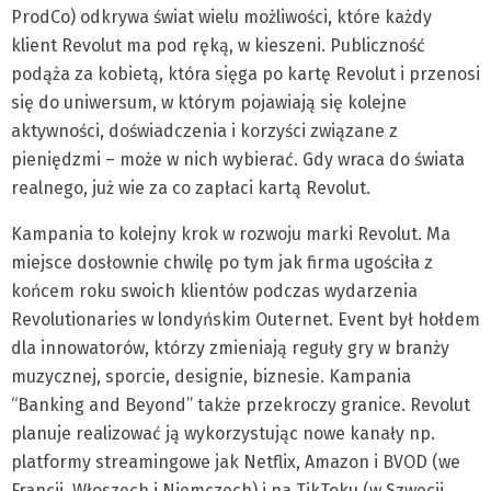
ProdCo) odkrywa świat wielu możliwości, które każdy
klient Revolut ma pod ręką, w kieszeni. Publiczność
podąża za kobietą, która sięga po kartę Revolut i przenosi
się do uniwersum, w którym pojawiają się kolejne
aktywności, doświadczenia i korzyści związane z
pieniędzmi – może w nich wybierać. Gdy wraca do świata
realnego, już wie za co zapłaci kartą Revolut.
Kampania to kolejny krok w rozwoju marki Revolut. Ma
miejsce dosłownie chwilę po tym jak firma ugościła z
końcem roku swoich klientów podczas wydarzenia
Revolutionaries w londyńskim Outernet. Event był hołdem
dla innowatorów, którzy zmieniają reguły gry w branży
muzycznej, sporcie, designie, biznesie. Kampania
“Banking and Beyond” także przekroczy granice. Revolut
planuje realizować ją wykorzystując nowe kanały np.
platformy streamingowe jak Netflix, Amazon i BVOD (we
Francji, Włoszech i Niemczech) i na TikToku (w Szwecji,