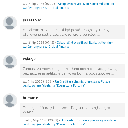
wt., 21 lip 2026 (07:30)
•
Zakup eSIM w aplikacji Banku Millennium
wyróżniony przez Global Finance
Jas Fasola
:
chciałbym zrozumieć jaki był powód nagrody. Usługa
oferowana jest przez bardzo wiele banków.
…
wt., 21 lip 2026 (07:12)
•
Zakup eSIM w aplikacji Banku Millennium
wyróżniony przez Global Finance
PykPyk
:
Zamiast zajmować się pierdołami niech dopracują swoją
beznadziejną aplikację bankową bo ma podstawowe
…
wt., 7 lip 2026 (16:36)
•
UniCredit uruchamia pierwszą w Polsce
bankową grę fabularną “Kosmiczna Fortuna”
human1
:
Trochę spóźniony ten news. Ta gra rozpoczęła się w
kwietniu.
…
niedz., 5 lip 2026 (20:03)
•
UniCredit uruchamia pierwszą w Polsce
bankową grę fabularną “Kosmiczna Fortuna”