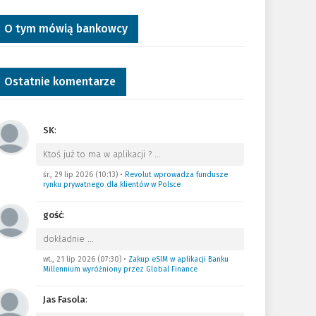
O tym mówią bankowcy
Ostatnie komentarze
SK
:
Ktoś już to ma w aplikacji ?
…
śr., 29 lip 2026 (10:13)
•
Revolut wprowadza fundusze
rynku prywatnego dla klientów w Polsce
gość
:
dokładnie
…
wt., 21 lip 2026 (07:30)
•
Zakup eSIM w aplikacji Banku
Millennium wyróżniony przez Global Finance
Jas Fasola
: