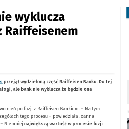
nie wyklucza
 z Raiffeisenem
as
przejął wydzieloną część Raiffeisen Banku. Do tej
łogi, ale bank nie wyklucza że będzie ona
wolnień po fuzji z Raiffeisen Bankiem. – Na tym
I
zczegółach tego procesu – powiedziała Joanna
 – Niemniej
największą wartość w procesie fuzji