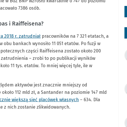
ie w BGŻ BNP wzrosło kwartalnie o 747 do poziomu
pracowało 7386 osób.
as i Raiffeisena?
 2018 r. zatrudniał
pracowników na 7 321 etatach, a
w obu bankach wynosiło 11 051 etatów. Po fuzji w
potecznych części Raiffeisena zostało około 200
 zatrudnienia – zrobi to po publikacji wyników
oło 11 tys. etatów. To mniej więcej tyle, ile w
lędem aktywów jest znacznie mniejszy od
około 112 mld zł, a Santander na poziomie 147 mld
cznie większą sieć placówek własnych
– 634. Dla
e z nich zostanie zlikwidowanych.