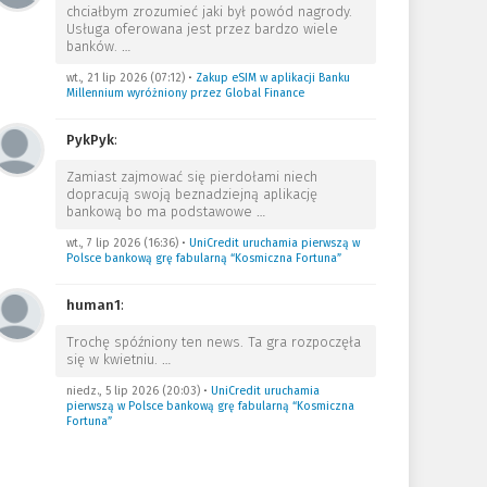
chciałbym zrozumieć jaki był powód nagrody.
Usługa oferowana jest przez bardzo wiele
banków.
…
wt., 21 lip 2026 (07:12)
•
Zakup eSIM w aplikacji Banku
Millennium wyróżniony przez Global Finance
PykPyk
:
Zamiast zajmować się pierdołami niech
dopracują swoją beznadziejną aplikację
bankową bo ma podstawowe
…
wt., 7 lip 2026 (16:36)
•
UniCredit uruchamia pierwszą w
Polsce bankową grę fabularną “Kosmiczna Fortuna”
human1
:
Trochę spóźniony ten news. Ta gra rozpoczęła
się w kwietniu.
…
niedz., 5 lip 2026 (20:03)
•
UniCredit uruchamia
pierwszą w Polsce bankową grę fabularną “Kosmiczna
Fortuna”