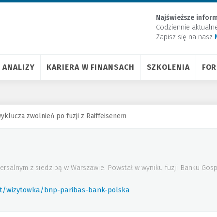
Najświeższe inform
Codziennie aktualn
Zapisz się na nasz
ANALIZY
KARIERA W FINANSACH
SZKOLENIA
FO
yklucza zwolnień po fuzji z Raiffeisenem
ersalnym z siedzibą w Warszawie. Powstał w wyniku fuzji Banku Gos
rt/wizytowka/bnp-paribas-bank-polska