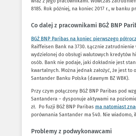
wraz z jego pracownikami. Wówczas zatrudnien
8185. Rok później, na koniec 2017 r., w banku 
Co dalej z pracownikami BGŻ BNP Parib
BGŻ BNP Paribas na koniec pierwszego półrocza
Raiffeisen Bank na 3730. Łącznie zatrudnienie 
wydzielonej do obsługi walutowych kredytów hi
osób. Bank nie podaje, jaki dokładnie jest stan
kwartalnych. Można jednak założyć, że jest to ok
Santander Banku Polska (dawnym BZ WBK).
Przy czym połączony BGŻ BNP Paribas pod wzg
Santandera – dysponuje aktywami na poziomie 
zł. Po fuzji BGŻ BNP Paribas
ma natomiast zna
porównania Santander ma 540. Nie wiadomo, il
Problemy z podwykonawcami