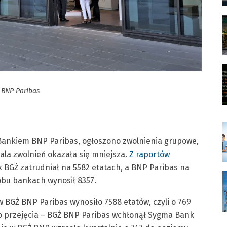
 BNP Paribas
 Bankiem BNP Paribas, ogłoszono zwolnienia grupowe,
kala zwolnień okazała się mniejsza.
Z raportów
k BGŻ zatrudniał na 5582 etatach, a BNP Paribas na
 obu bankach wynosił 8357.
 w BGŻ BNP Paribas wynosiło 7588 etatów, czyli o 769
go przejęcia – BGŻ BNP Paribas wchłonął Sygma Bank