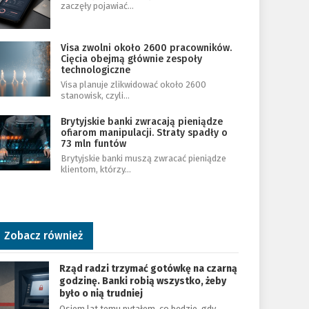
zaczęły pojawiać…
Visa zwolni około 2600 pracowników.
Cięcia obejmą głównie zespoły
technologiczne
Visa planuje zlikwidować około 2600
stanowisk, czyli…
Brytyjskie banki zwracają pieniądze
ofiarom manipulacji. Straty spadły o
73 mln funtów
Brytyjskie banki muszą zwracać pieniądze
klientom, którzy…
Zobacz również
Rząd radzi trzymać gotówkę na czarną
godzinę. Banki robią wszystko, żeby
było o nią trudniej
Osiem lat temu pytałem, co będzie, gdy…