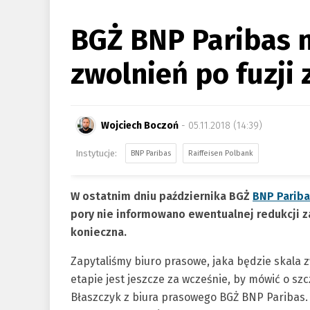
BGŻ BNP Paribas 
zwolnień po fuzji
Wojciech Boczoń
- 05.11.2018 (14:39)
BNP Paribas
Raiffeisen Polbank
W ostatnim dniu października BGŻ
BNP Parib
pory nie informowano ewentualnej redukcji za
konieczna.
Zapytaliśmy biuro prasowe, jaka będzie skala z
etapie jest jeszcze za wcześnie, by mówić o s
Błaszczyk z biura prasowego BGŻ BNP Paribas.