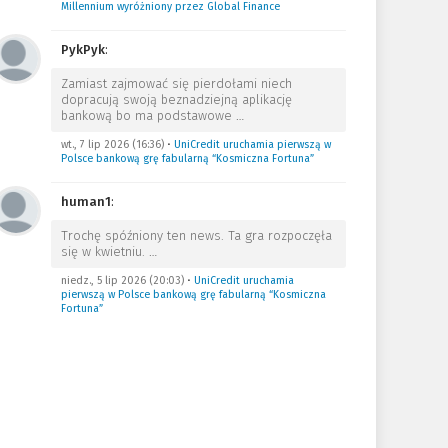
Millennium wyróżniony przez Global Finance
PykPyk
:
Zamiast zajmować się pierdołami niech
dopracują swoją beznadziejną aplikację
bankową bo ma podstawowe
…
wt., 7 lip 2026 (16:36)
•
UniCredit uruchamia pierwszą w
Polsce bankową grę fabularną “Kosmiczna Fortuna”
human1
:
Trochę spóźniony ten news. Ta gra rozpoczęła
się w kwietniu.
…
niedz., 5 lip 2026 (20:03)
•
UniCredit uruchamia
pierwszą w Polsce bankową grę fabularną “Kosmiczna
Fortuna”