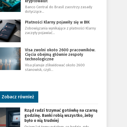
kryptowalut
Banco Central do Brasil zaostrzy zasady
dotyczące…
Płatności Klarny pojawiły się w BIK
Zobowiązania wynikające z płatności Klarny
zaczęły pojawiać…
Visa zwolni około 2600 pracowników.
Cięcia obejmą głównie zespoły
technologiczne
Visa planuje zlikwidować około 2600
stanowisk, czyli…
Zobacz również
Rząd radzi trzymać gotówkę na czarną
godzinę. Banki robią wszystko, żeby
było o nią trudniej
Osiem lat temu pytałem, co będzie, gdy…