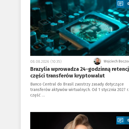
08.08.2026 (10:35)
Wojciech Boczo
Brazylia wprowadza 24-godzinną retenc
części transferów kryptowalut
Banco Central do Brasil zaostrzy zasady dotyczące
transferów aktywów wirtualnych. Od 1 stycznia 2027 r.
część …
a