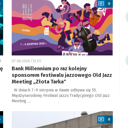
0
0
ń
07.08.2026 (13:31)
ję
Bank Millennium po raz kolejny
sponsorem festiwalu jazzowego Old Jazz
Meeting „Złota Tarka"
W dniach 7–9 sierpnia w Iławie odbywa się 55.
Międzynarodowy Festiwal Jazzu Tradycyjnego Old Jazz
Meeting …
a
0
0