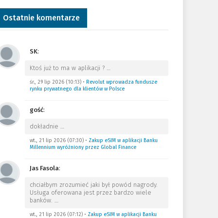
Ostatnie komentarze
SK
:
Ktoś już to ma w aplikacji ?
…
śr., 29 lip 2026 (10:13)
•
Revolut wprowadza fundusze
rynku prywatnego dla klientów w Polsce
gość
:
dokładnie
…
wt., 21 lip 2026 (07:30)
•
Zakup eSIM w aplikacji Banku
Millennium wyróżniony przez Global Finance
Jas Fasola
:
chciałbym zrozumieć jaki był powód nagrody.
Usługa oferowana jest przez bardzo wiele
banków.
…
wt., 21 lip 2026 (07:12)
•
Zakup eSIM w aplikacji Banku