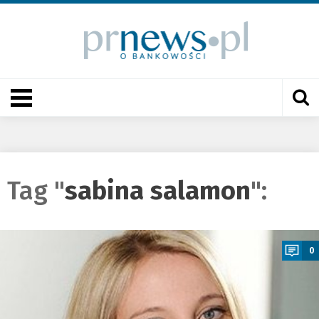
Tag "
sabina salamon
":
a
0