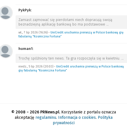
PykPyk
:
Zamiast zajmować się pierdołami niech dopracują swoją
beznadziejną aplikację bankową bo ma podstawowe
…
wt., 7 lip 2026 (16:36)
•
UniCredit uruchamia pierwszą w Polsce bankową grę
fabularną “Kosmiczna Fortuna”
human1
:
Trochę spóźniony ten news. Ta gra rozpoczęła się w kwietniu.
…
niedz., 5 lip 2026 (20:03)
•
UniCredit uruchamia pierwszą w Polsce bankową
grę fabularną “Kosmiczna Fortuna”
© 2008 − 2026 PRNews.pl.
Korzystanie z portalu oznacza
akceptację
regulaminu
.
Informacja o cookies
.
Polityka
prywatności