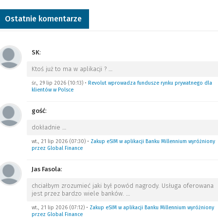
Ostatnie komentarze
SK
:
Ktoś już to ma w aplikacji ?
…
śr., 29 lip 2026 (10:13)
•
Revolut wprowadza fundusze rynku prywatnego dla
klientów w Polsce
gość
:
dokładnie
…
wt., 21 lip 2026 (07:30)
•
Zakup eSIM w aplikacji Banku Millennium wyróżniony
przez Global Finance
Jas Fasola
:
chciałbym zrozumieć jaki był powód nagrody. Usługa oferowana
jest przez bardzo wiele banków.
…
wt., 21 lip 2026 (07:12)
•
Zakup eSIM w aplikacji Banku Millennium wyróżniony
przez Global Finance