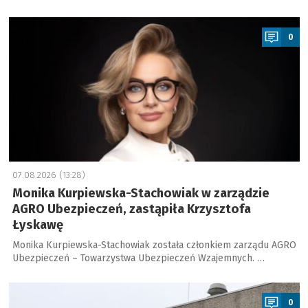
a
0
07.08.2026 (13:28)
Monika Kurpiewska-Stachowiak w zarządzie
AGRO Ubezpieczeń, zastąpiła Krzysztofa
Łyskawę
Monika Kurpiewska-Stachowiak została członkiem zarządu AGRO
Ubezpieczeń – Towarzystwa Ubezpieczeń Wzajemnych. …
a
0