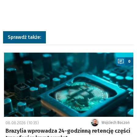
Sprawdź także:
a
0
08.08.2026 (10:35)
Wojciech Boczoń
Brazylia wprowadza 24-godzinną retencję części