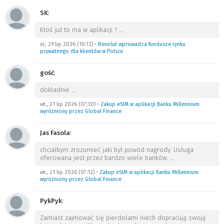
SK
:
Ktoś już to ma w aplikacji ?
…
śr., 29 lip 2026 (10:13)
•
Revolut wprowadza fundusze rynku
prywatnego dla klientów w Polsce
gość
:
dokładnie
…
wt., 21 lip 2026 (07:30)
•
Zakup eSIM w aplikacji Banku Millennium
wyróżniony przez Global Finance
Jas Fasola
:
chciałbym zrozumieć jaki był powód nagrody. Usługa
oferowana jest przez bardzo wiele banków.
…
wt., 21 lip 2026 (07:12)
•
Zakup eSIM w aplikacji Banku Millennium
wyróżniony przez Global Finance
PykPyk
:
Zamiast zajmować się pierdołami niech dopracują swoją