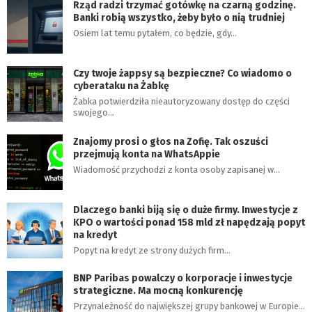
Rząd radzi trzymać gotówkę na czarną godzinę.
Banki robią wszystko, żeby było o nią trudniej
Osiem lat temu pytałem, co będzie, gdy…
Czy twoje żappsy są bezpieczne? Co wiadomo o
cyberataku na Żabkę
Żabka potwierdziła nieautoryzowany dostęp do części
swojego…
Znajomy prosi o głos na Zofię. Tak oszuści
przejmują konta na WhatsAppie
Wiadomość przychodzi z konta osoby zapisanej w…
Dlaczego banki biją się o duże firmy. Inwestycje z
KPO o wartości ponad 158 mld zł napędzają popyt
na kredyt
Popyt na kredyt ze strony dużych firm…
BNP Paribas powalczy o korporacje i inwestycje
strategiczne. Ma mocną konkurencję
Przynależność do największej grupy bankowej w Europie…