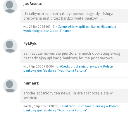
Jas Fasola
:
chciałbym zrozumieć jaki był powód nagrody. Usługa
oferowana jest przez bardzo wiele banków.
…
wt., 21 lip 2026 (07:12)
•
Zakup eSIM w aplikacji Banku Millennium
wyróżniony przez Global Finance
PykPyk
:
Zamiast zajmować się pierdołami niech dopracują swoją
beznadziejną aplikację bankową bo ma podstawowe
…
wt., 7 lip 2026 (16:36)
•
UniCredit uruchamia pierwszą w Polsce
bankową grę fabularną “Kosmiczna Fortuna”
human1
:
Trochę spóźniony ten news. Ta gra rozpoczęła się w
kwietniu.
…
niedz., 5 lip 2026 (20:03)
•
UniCredit uruchamia pierwszą w Polsce
bankową grę fabularną “Kosmiczna Fortuna”