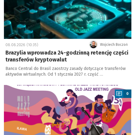
08.08.2026 (10:35)
Wojciech Boczoń
Brazylia wprowadza 24-godzinną retencję części
transferów kryptowalut
Banco Central do Brasil zaostrzy zasady dotyczące transferów
aktywów wirtualnych. Od 1 stycznia 2027 r. część …
a
0