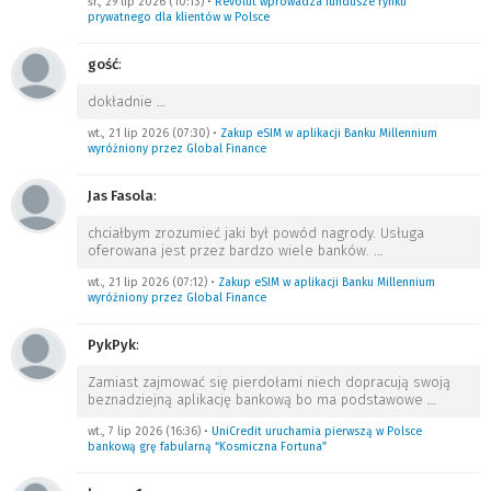
śr., 29 lip 2026 (10:13)
•
Revolut wprowadza fundusze rynku
prywatnego dla klientów w Polsce
gość
:
dokładnie
…
wt., 21 lip 2026 (07:30)
•
Zakup eSIM w aplikacji Banku Millennium
wyróżniony przez Global Finance
Jas Fasola
:
chciałbym zrozumieć jaki był powód nagrody. Usługa
oferowana jest przez bardzo wiele banków.
…
wt., 21 lip 2026 (07:12)
•
Zakup eSIM w aplikacji Banku Millennium
wyróżniony przez Global Finance
PykPyk
:
Zamiast zajmować się pierdołami niech dopracują swoją
beznadziejną aplikację bankową bo ma podstawowe
…
wt., 7 lip 2026 (16:36)
•
UniCredit uruchamia pierwszą w Polsce
bankową grę fabularną “Kosmiczna Fortuna”