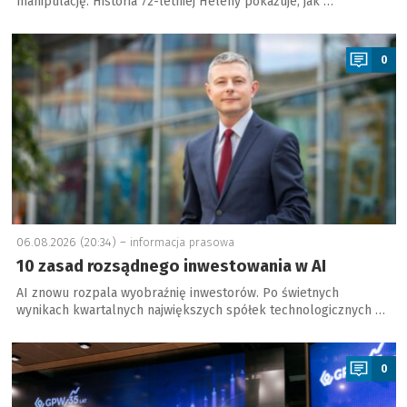
manipulację. Historia 72-letniej Heleny pokazuje, jak …
a
0
06.08.2026 (20:34) –
informacja prasowa
10 zasad rozsądnego inwestowania w AI
AI znowu rozpala wyobraźnię inwestorów. Po świetnych
wynikach kwartalnych największych spółek technologicznych …
a
0