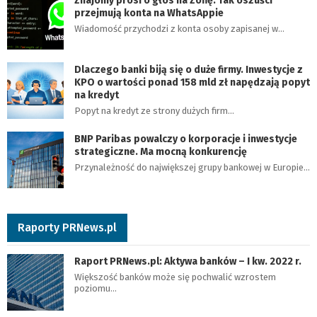
Znajomy prosi o głos na Zofię. Tak oszuści
przejmują konta na WhatsAppie
Wiadomość przychodzi z konta osoby zapisanej w…
Dlaczego banki biją się o duże firmy. Inwestycje z
KPO o wartości ponad 158 mld zł napędzają popyt
na kredyt
Popyt na kredyt ze strony dużych firm…
BNP Paribas powalczy o korporacje i inwestycje
strategiczne. Ma mocną konkurencję
Przynależność do największej grupy bankowej w Europie…
Raporty PRNews.pl
Raport PRNews.pl: Aktywa banków – I kw. 2022 r.
Większość banków może się pochwalić wzrostem
poziomu…