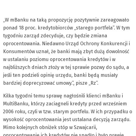
„W mBanku na taką propozycję pozytywnie zareagowało
ponad 18 proc. kredytobiorców „starego portfela”. W tym
tygodniu zarząd zdecyduje, czy będzie zmiana
oprocentowania. Niedawno Urząd Ochrony Konkurencji i
Konsumentów uznał, że banki mają zbyt dużą dowolność
w ustalaniu poziomu oprocentowania kredytów i w
najbliższych dniach złoży w tej sprawie pozwy do sądu, a
jeśli ten podzieli opinię urzędu, banki będą musiały
bardziej doprecyzować umowy.”, pisze „Rz”.
Kilka tygodni temu sprawę nagłośnili klienci mBanku i
MultiBanku, którzy zaciagneli kredyty przed wrześniem
2006 roku, czyli w tzw. starym portfelu. W ich przypadku o
wysokość oprocentowania jest ustalana decyzją zarządu.
Mimo kolejnych obniżek stóp w Szwajcarii,
oprocentowanie ich kredytów nie spadło i było prawie