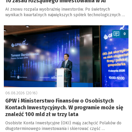
10 zasad rozsądnego inwestowania w AI
AI znowu rozpala wyobraźnię inwestorów. Po świetnych
wynikach kwartalnych największych spółek technologicznych …
a
0
06.08.2026 (20:16)
GPW i Ministerstwo Finansów o Osobistych
Kontach Inwestycyjnych. W programie może się
znaleźć 100 mld zł w trzy lata
Osobiste Konta Inwestycyjne (OKI) mają zachęcić Polaków do
długoterminowego inwestowania i skierować część …