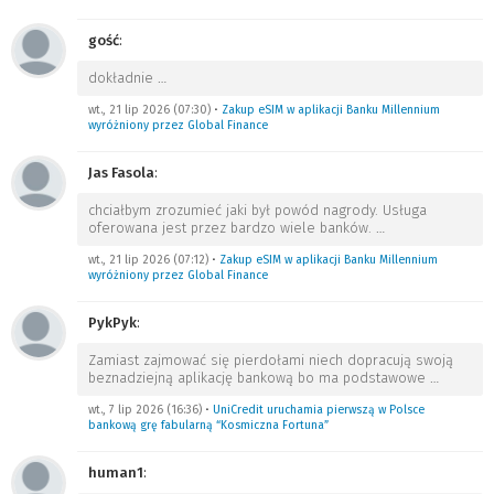
gość
:
dokładnie
…
wt., 21 lip 2026 (07:30)
•
Zakup eSIM w aplikacji Banku Millennium
wyróżniony przez Global Finance
Jas Fasola
:
chciałbym zrozumieć jaki był powód nagrody. Usługa
oferowana jest przez bardzo wiele banków.
…
wt., 21 lip 2026 (07:12)
•
Zakup eSIM w aplikacji Banku Millennium
wyróżniony przez Global Finance
PykPyk
:
Zamiast zajmować się pierdołami niech dopracują swoją
beznadziejną aplikację bankową bo ma podstawowe
…
wt., 7 lip 2026 (16:36)
•
UniCredit uruchamia pierwszą w Polsce
bankową grę fabularną “Kosmiczna Fortuna”
human1
: