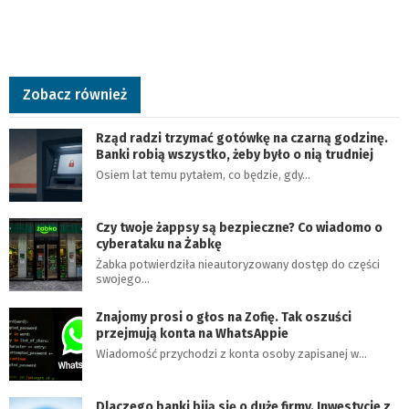
Zobacz również
Rząd radzi trzymać gotówkę na czarną godzinę.
Banki robią wszystko, żeby było o nią trudniej
Osiem lat temu pytałem, co będzie, gdy…
Czy twoje żappsy są bezpieczne? Co wiadomo o
cyberataku na Żabkę
Żabka potwierdziła nieautoryzowany dostęp do części
swojego…
Znajomy prosi o głos na Zofię. Tak oszuści
przejmują konta na WhatsAppie
Wiadomość przychodzi z konta osoby zapisanej w…
Dlaczego banki biją się o duże firmy. Inwestycje z