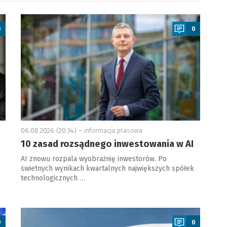
a
0
0
06.08.2026 (20:34) –
informacja prasowa
10 zasad rozsądnego inwestowania w AI
AI znowu rozpala wyobraźnię inwestorów. Po
świetnych wynikach kwartalnych największych spółek
technologicznych …
a
0
0