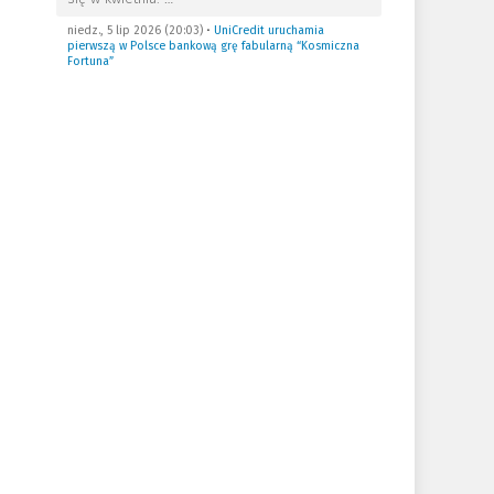
niedz., 5 lip 2026 (20:03)
•
UniCredit uruchamia
pierwszą w Polsce bankową grę fabularną “Kosmiczna
Fortuna”