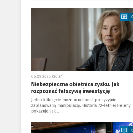
a
06.08.2026 (20:37)
Niebezpieczna obietnica zysku. Jak
rozpoznać fałszywą inwestycję
Jedno kliknięcie może uruchomić precyzyjnie
zaplanowaną manipulację. Historia 72-letniej Heleny
pokazuje, jak …
a