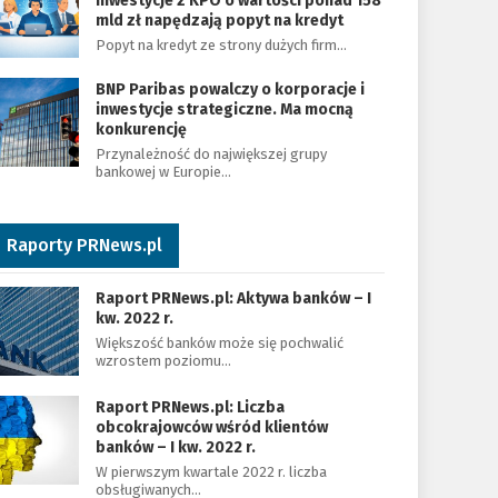
Inwestycje z KPO o wartości ponad 158
mld zł napędzają popyt na kredyt
Popyt na kredyt ze strony dużych firm…
BNP Paribas powalczy o korporacje i
inwestycje strategiczne. Ma mocną
konkurencję
Przynależność do największej grupy
bankowej w Europie…
Raporty PRNews.pl
Raport PRNews.pl: Aktywa banków – I
kw. 2022 r.
Większość banków może się pochwalić
wzrostem poziomu…
Raport PRNews.pl: Liczba
obcokrajowców wśród klientów
banków – I kw. 2022 r.
W pierwszym kwartale 2022 r. liczba
obsługiwanych…