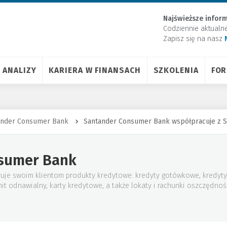
Najświeższe inform
Codziennie aktualn
Zapisz się na nasz
ANALIZY
KARIERA W FINANSACH
SZKOLENIA
FO
ander Consumer Bank
Santander Consumer Bank współpracuje z
sumer Bank
je swoim klientom produkty kredytowe: kredyty gotówkowe, kredyty
mit odnawialny, karty kredytowe, a także lokaty i rachunki oszczędno