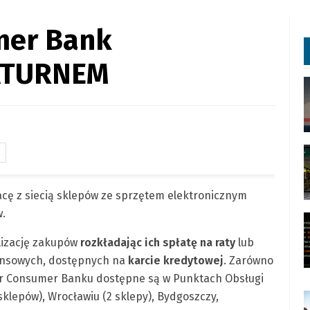
mer Bank
SATURNEM
k
ę z siecią sklepów ze sprzętem elektronicznym
w.
lizację zakupów
rozkładając ich spłatę na raty
lub
ansowych, dostępnych na
karcie kredytowej
. Zarówno
der Consumer Banku dostępne są w Punktach Obsługi
sklepów), Wrocławiu (2 sklepy), Bydgoszczy,