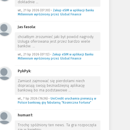
dokładnie
…
wt., 21 lip 2026 (07:30)
•
Zakup eSIM w aplikacji Banku
Millennium wyróżniony przez Global Finance
Jas Fasola
:
chciałbym zrozumieć jaki był powód nagrody.
Usługa oferowana jest przez bardzo wiele
banków.
…
wt., 21 lip 2026 (07:12)
•
Zakup eSIM w aplikacji Banku
Millennium wyróżniony przez Global Finance
PykPyk
:
Zamiast zajmować się pierdołami niech
dopracują swoją beznadziejną aplikację
bankową bo ma podstawowe
…
wt., 7 lip 2026 (16:36)
•
UniCredit uruchamia pierwszą w
Polsce bankową grę fabularną “Kosmiczna Fortuna”
human1
:
Trochę spóźniony ten news. Ta gra rozpoczęła
się w kwietniu.
…