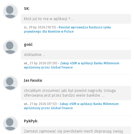
SK
:
Ktoś już to ma w aplikacji ?
…
śr., 29 lip 2026 (10:13)
•
Revolut wprowadza fundusze rynku
prywatnego dla klientów w Polsce
gość
:
dokładnie
…
wt., 21 lip 2026 (07:30)
•
Zakup eSIM w aplikacji Banku Millennium
wyróżniony przez Global Finance
Jas Fasola
:
chciałbym zrozumieć jaki był powód nagrody. Usługa
oferowana jest przez bardzo wiele banków.
…
wt., 21 lip 2026 (07:12)
•
Zakup eSIM w aplikacji Banku Millennium
wyróżniony przez Global Finance
PykPyk
:
Zamiast zajmować się pierdołami niech dopracują swoją