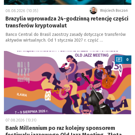
08.08.2026 (10:35)
Wojciech Boczoń
Brazylia wprowadza 24-godzinną retencję części
transferów kryptowalut
Banco Central do Brasil zaostrzy zasady dotyczące transferów
aktywów wirtualnych. Od 1 stycznia 2027 r. część …
a
0
07.08.2026 (13:31)
Bank Millennium po raz kolejny sponsorem