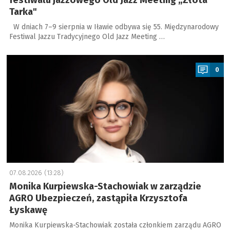
festiwalu jazzowego Old Jazz Meeting „Złota
Tarka"
W dniach 7–9 sierpnia w Iławie odbywa się 55. Międzynarodowy
Festiwal Jazzu Tradycyjnego Old Jazz Meeting …
a
0
07.08.2026 (13:28)
Monika Kurpiewska-Stachowiak w zarządzie
AGRO Ubezpieczeń, zastąpiła Krzysztofa
Łyskawę
Monika Kurpiewska-Stachowiak została członkiem zarządu AGRO