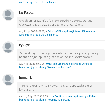
wyróżniony przez Global Finance
Jas Fasola
:
chciałbym zrozumieć jaki był powód nagrody. Usługa
oferowana jest przez bardzo wiele banków.
…
wt., 21 lip 2026 (07:12)
•
Zakup eSIM w aplikacji Banku Millennium
wyróżniony przez Global Finance
PykPyk
:
Zamiast zajmować się pierdołami niech dopracują swoją
beznadziejną aplikację bankową bo ma podstawowe
…
wt., 7 lip 2026 (16:36)
•
UniCredit uruchamia pierwszą w Polsce
bankową grę fabularną “Kosmiczna Fortuna”
human1
:
Trochę spóźniony ten news. Ta gra rozpoczęła się w
kwietniu.
…
niedz., 5 lip 2026 (20:03)
•
UniCredit uruchamia pierwszą w Polsce
bankową grę fabularną “Kosmiczna Fortuna”