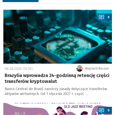
a
0
08.08.2026 (10:35)
Wojciech Boczoń
Brazylia wprowadza 24-godzinną retencję części
transferów kryptowalut
Banco Central do Brasil zaostrzy zasady dotyczące transferów
aktywów wirtualnych. Od 1 stycznia 2027 r. część …
a
0