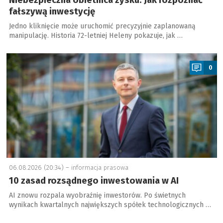
Niebezpieczna obietnica zysku. Jak rozpoznać
fałszywą inwestycję
Jedno kliknięcie może uruchomić precyzyjnie zaplanowaną
manipulację. Historia 72-letniej Heleny pokazuje, jak …
a
0
06.08.2026 (20:34) –
informacja prasowa
10 zasad rozsądnego inwestowania w AI
AI znowu rozpala wyobraźnię inwestorów. Po świetnych
wynikach kwartalnych największych spółek technologicznych …