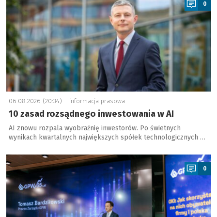
0
06.08.2026 (20:34) –
informacja prasowa
10 zasad rozsądnego inwestowania w AI
AI znowu rozpala wyobraźnię inwestorów. Po świetnych
wynikach kwartalnych największych spółek technologicznych …
a
0