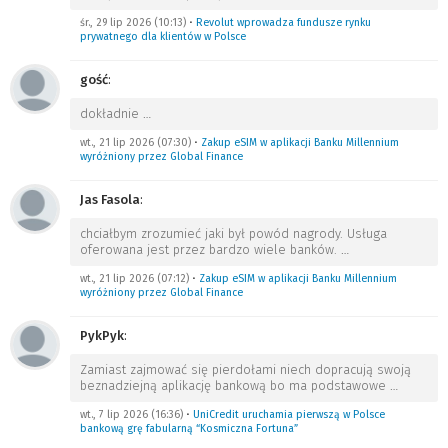
śr., 29 lip 2026 (10:13)
•
Revolut wprowadza fundusze rynku
prywatnego dla klientów w Polsce
gość
:
dokładnie
…
wt., 21 lip 2026 (07:30)
•
Zakup eSIM w aplikacji Banku Millennium
wyróżniony przez Global Finance
Jas Fasola
:
chciałbym zrozumieć jaki był powód nagrody. Usługa
oferowana jest przez bardzo wiele banków.
…
wt., 21 lip 2026 (07:12)
•
Zakup eSIM w aplikacji Banku Millennium
wyróżniony przez Global Finance
PykPyk
:
Zamiast zajmować się pierdołami niech dopracują swoją
beznadziejną aplikację bankową bo ma podstawowe
…
wt., 7 lip 2026 (16:36)
•
UniCredit uruchamia pierwszą w Polsce
bankową grę fabularną “Kosmiczna Fortuna”