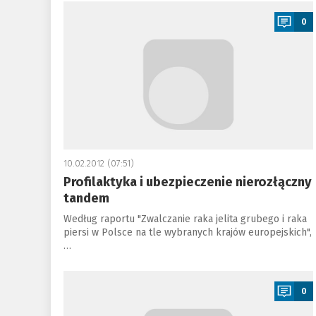
a
0
10.02.2012 (07:51)
Profilaktyka i ubezpieczenie nierozłączny
tandem
Według raportu "Zwalczanie raka jelita grubego i raka
piersi w Polsce na tle wybranych krajów europejskich",
…
a
0