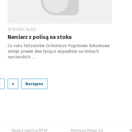
07.12.2011 (14:52)
Narciarz z polisą na stoku
Co roku Tatrzańskie Ochotnicze Pogotowie Ratunkowe
notuje prawie dwa tysiące wypadków na stokach
narciarskich. …
›
»
Następne
Rozlicz najem w PIT-28
Promocje Pekao S.A.
P