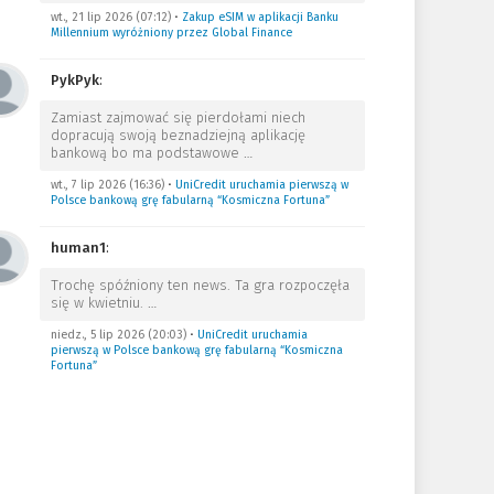
wt., 21 lip 2026 (07:12)
•
Zakup eSIM w aplikacji Banku
Millennium wyróżniony przez Global Finance
PykPyk
:
Zamiast zajmować się pierdołami niech
dopracują swoją beznadziejną aplikację
bankową bo ma podstawowe
…
wt., 7 lip 2026 (16:36)
•
UniCredit uruchamia pierwszą w
Polsce bankową grę fabularną “Kosmiczna Fortuna”
human1
:
Trochę spóźniony ten news. Ta gra rozpoczęła
się w kwietniu.
…
niedz., 5 lip 2026 (20:03)
•
UniCredit uruchamia
pierwszą w Polsce bankową grę fabularną “Kosmiczna
Fortuna”