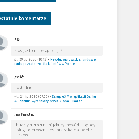
statnie komentarze
SK
:
Ktoś już to ma w aplikacji ?
…
śr., 29 lip 2026 (10:13)
•
Revolut wprowadza fundusze
rynku prywatnego dla klientów w Polsce
gość
:
dokładnie
…
wt., 21 lip 2026 (07:30)
•
Zakup eSIM w aplikacji Banku
Millennium wyróżniony przez Global Finance
Jas Fasola
:
chciałbym zrozumieć jaki był powód nagrody.
Usługa oferowana jest przez bardzo wiele
banków.
…