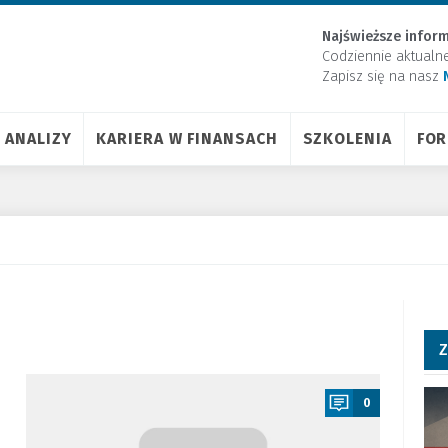
Najświeższe inform
Codziennie aktualn
Zapisz się na nasz
ANALIZY
KARIERA W FINANSACH
SZKOLENIA
FO
Z
a
0