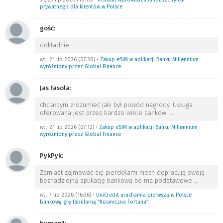
prywatnego dla klientów w Polsce
gość
:
dokładnie
…
wt., 21 lip 2026 (07:30)
•
Zakup eSIM w aplikacji Banku Millennium
wyróżniony przez Global Finance
Jas Fasola
:
chciałbym zrozumieć jaki był powód nagrody. Usługa
oferowana jest przez bardzo wiele banków.
…
wt., 21 lip 2026 (07:12)
•
Zakup eSIM w aplikacji Banku Millennium
wyróżniony przez Global Finance
PykPyk
:
Zamiast zajmować się pierdołami niech dopracują swoją
beznadziejną aplikację bankową bo ma podstawowe
…
wt., 7 lip 2026 (16:36)
•
UniCredit uruchamia pierwszą w Polsce
bankową grę fabularną “Kosmiczna Fortuna”