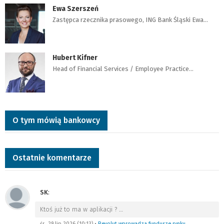
Ewa Szerszeń
Zastępca rzecznika prasowego, ING Bank Śląski Ewa…
Hubert Kifner
Head of Financial Services / Employee Practice…
O tym mówią bankowcy
Ostatnie komentarze
SK
:
Ktoś już to ma w aplikacji ?
…
śr., 29 lip 2026 (10:13)
•
Revolut wprowadza fundusze rynku