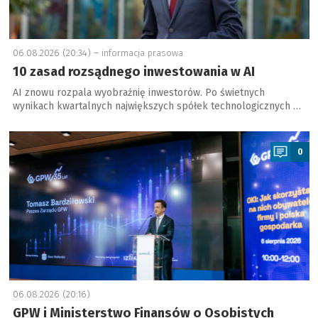
06.08.2026 (20:34) –
informacja prasowa
10 zasad rozsądnego inwestowania w AI
AI znowu rozpala wyobraźnię inwestorów. Po świetnych
wynikach kwartalnych największych spółek technologicznych …
a
0
06.08.2026 (20:16)
GPW i Ministerstwo Finansów o Osobistych