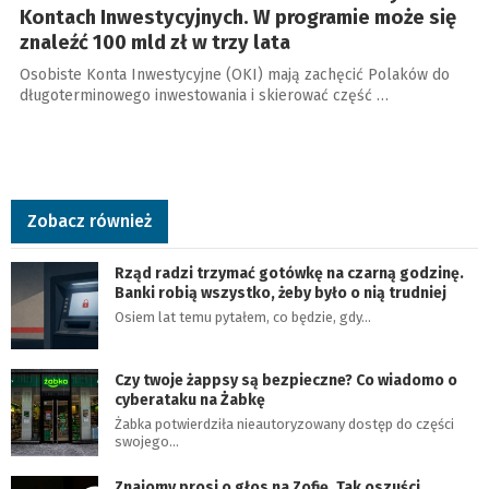
Kontach Inwestycyjnych. W programie może się
znaleźć 100 mld zł w trzy lata
Osobiste Konta Inwestycyjne (OKI) mają zachęcić Polaków do
długoterminowego inwestowania i skierować część …
Zobacz również
Rząd radzi trzymać gotówkę na czarną godzinę.
Banki robią wszystko, żeby było o nią trudniej
Osiem lat temu pytałem, co będzie, gdy…
Czy twoje żappsy są bezpieczne? Co wiadomo o
cyberataku na Żabkę
Żabka potwierdziła nieautoryzowany dostęp do części
swojego…
Znajomy prosi o głos na Zofię. Tak oszuści