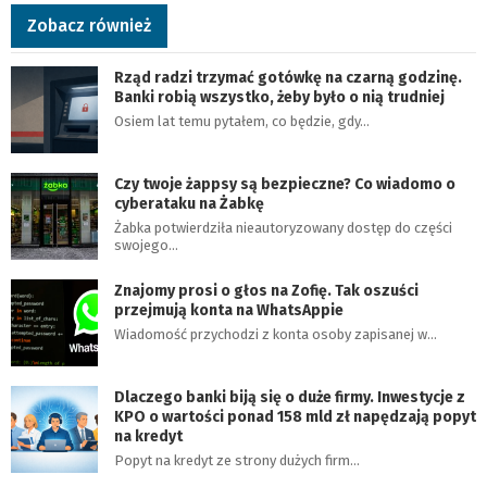
Zobacz również
Rząd radzi trzymać gotówkę na czarną godzinę.
Banki robią wszystko, żeby było o nią trudniej
Osiem lat temu pytałem, co będzie, gdy…
Czy twoje żappsy są bezpieczne? Co wiadomo o
cyberataku na Żabkę
Żabka potwierdziła nieautoryzowany dostęp do części
swojego…
Znajomy prosi o głos na Zofię. Tak oszuści
przejmują konta na WhatsAppie
Wiadomość przychodzi z konta osoby zapisanej w…
Dlaczego banki biją się o duże firmy. Inwestycje z
KPO o wartości ponad 158 mld zł napędzają popyt
na kredyt
Popyt na kredyt ze strony dużych firm…