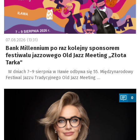
07.08.2026 (13:31)
Bank Millennium po raz kolejny sponsorem
festiwalu jazzowego Old Jazz Meeting „Złota
Tarka"
W dniach 7–9 sierpnia w Iławie odbywa się 55. Międzynarodowy
Festiwal Jazzu Tradycyjnego Old Jazz Meeting …
a
0