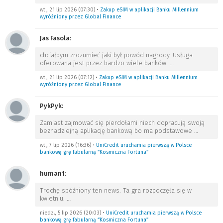
wt., 21 lip 2026 (07:30)
•
Zakup eSIM w aplikacji Banku Millennium
wyróżniony przez Global Finance
Jas Fasola
:
chciałbym zrozumieć jaki był powód nagrody. Usługa
oferowana jest przez bardzo wiele banków.
…
wt., 21 lip 2026 (07:12)
•
Zakup eSIM w aplikacji Banku Millennium
wyróżniony przez Global Finance
PykPyk
:
Zamiast zajmować się pierdołami niech dopracują swoją
beznadziejną aplikację bankową bo ma podstawowe
…
wt., 7 lip 2026 (16:36)
•
UniCredit uruchamia pierwszą w Polsce
bankową grę fabularną “Kosmiczna Fortuna”
human1
:
Trochę spóźniony ten news. Ta gra rozpoczęła się w
kwietniu.
…
niedz., 5 lip 2026 (20:03)
•
UniCredit uruchamia pierwszą w Polsce
bankową grę fabularną “Kosmiczna Fortuna”