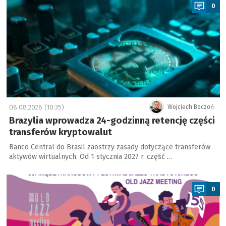
0
08.08.2026 (10:35)
Wojciech Boczoń
Brazylia wprowadza 24-godzinną retencję części
transferów kryptowalut
Banco Central do Brasil zaostrzy zasady dotyczące transferów
aktywów wirtualnych. Od 1 stycznia 2027 r. część …
a
0