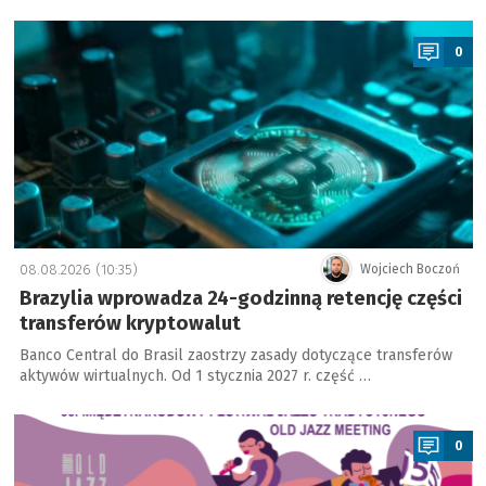
a
0
08.08.2026 (10:35)
Wojciech Boczoń
Brazylia wprowadza 24-godzinną retencję części
transferów kryptowalut
Banco Central do Brasil zaostrzy zasady dotyczące transferów
aktywów wirtualnych. Od 1 stycznia 2027 r. część …
a
0