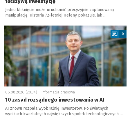
fałszywą inwestycję
Jedno kliknięcie może uruchomić precyzyjnie zaplanowaną
manipulację. Historia 72-letniej Heleny pokazuje, jak …
a
0
06.08.2026 (20:34) –
informacja prasowa
10 zasad rozsądnego inwestowania w AI
AI znowu rozpala wyobraźnię inwestorów. Po świetnych
wynikach kwartalnych największych spółek technologicznych …