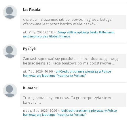
Jas Fasola
:
chciałbym zrozumieć jaki był powód nagrody. Usługa
oferowana jest przez bardzo wiele banków.
…
wt., 21 lip 2026 (07:12)
•
Zakup eSIM w aplikacji Banku Millennium
wyróżniony przez Global Finance
PykPyk
:
Zamiast zajmować się pierdołami niech dopracują swoją
beznadziejną aplikację bankową bo ma podstawowe
…
wt., 7 lip 2026 (16:36)
•
UniCredit uruchamia pierwszą w Polsce
bankową grę fabularną “Kosmiczna Fortuna”
human1
:
Trochę spóźniony ten news. Ta gra rozpoczęła się w
kwietniu.
…
niedz., 5 lip 2026 (20:03)
•
UniCredit uruchamia pierwszą w Polsce
bankową grę fabularną “Kosmiczna Fortuna”