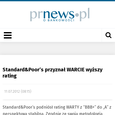
Standard&Poor’s przyznał WARCIE wyższy
rating
11.07.2012 (08:15)
Standard&Poor’s podniósł rating WARTY z “BBB+” do „A” z
perspektywą stabilną. Zgodnie ze swoją metodologią