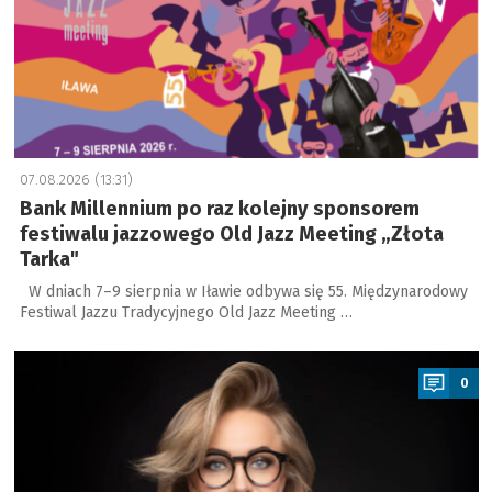
07.08.2026 (13:31)
Bank Millennium po raz kolejny sponsorem
festiwalu jazzowego Old Jazz Meeting „Złota
Tarka"
W dniach 7–9 sierpnia w Iławie odbywa się 55. Międzynarodowy
Festiwal Jazzu Tradycyjnego Old Jazz Meeting …
a
0