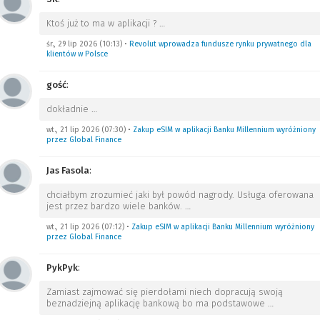
Ktoś już to ma w aplikacji ?
…
śr., 29 lip 2026 (10:13)
•
Revolut wprowadza fundusze rynku prywatnego dla
klientów w Polsce
gość
:
dokładnie
…
wt., 21 lip 2026 (07:30)
•
Zakup eSIM w aplikacji Banku Millennium wyróżniony
przez Global Finance
Jas Fasola
:
chciałbym zrozumieć jaki był powód nagrody. Usługa oferowana
jest przez bardzo wiele banków.
…
wt., 21 lip 2026 (07:12)
•
Zakup eSIM w aplikacji Banku Millennium wyróżniony
przez Global Finance
PykPyk
:
Zamiast zajmować się pierdołami niech dopracują swoją
beznadziejną aplikację bankową bo ma podstawowe
…