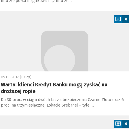
mld zł spółka majątkowa i 1,2 mld zł …
a
0
09.08.2012 (07:29)
Warta: klienci Kredyt Banku mogą zyskać na
droższej ropie
Do 30 proc. w ciągu dwóch lat z ubezpieczenia Czarne Złoto oraz 6
proc. na trzymiesięcznej Lokacie Srebrnej – tyle …
a
0