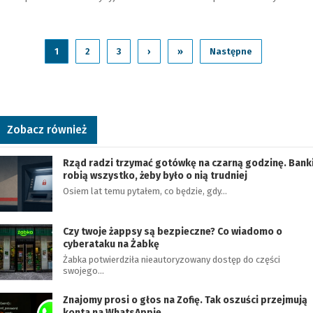
1
2
3
›
»
Następne
Zobacz również
Rząd radzi trzymać gotówkę na czarną godzinę. Bank
robią wszystko, żeby było o nią trudniej
Osiem lat temu pytałem, co będzie, gdy…
Czy twoje żappsy są bezpieczne? Co wiadomo o
cyberataku na Żabkę
Żabka potwierdziła nieautoryzowany dostęp do części
swojego…
Znajomy prosi o głos na Zofię. Tak oszuści przejmują
konta na WhatsAppie