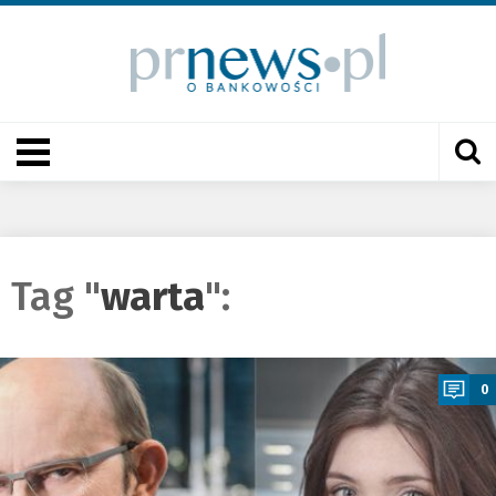
Tag "
warta
":
a
0