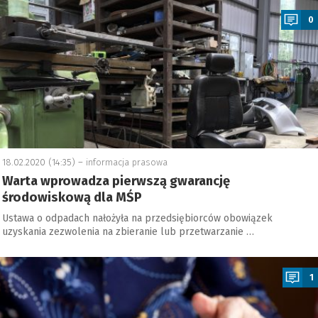
0
18.02.2020 (14:35) –
informacja prasowa
Warta wprowadza pierwszą gwarancję
środowiskową dla MŚP
Ustawa o odpadach nałożyła na przedsiębiorców obowiązek
uzyskania zezwolenia na zbieranie lub przetwarzanie …
a
1