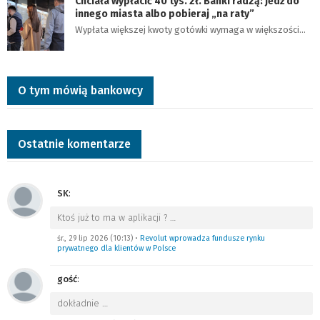
Chciała wypłacić 40 tys. zł. Banki radzą: jedź do
innego miasta albo pobieraj „na raty”
Wypłata większej kwoty gotówki wymaga w większości…
O tym mówią bankowcy
Ostatnie komentarze
SK
:
Ktoś już to ma w aplikacji ?
…
śr., 29 lip 2026 (10:13)
•
Revolut wprowadza fundusze rynku
prywatnego dla klientów w Polsce
gość
:
dokładnie
…