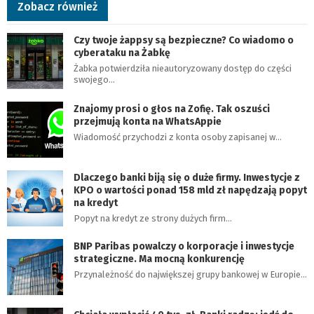
Zobacz również
Czy twoje żappsy są bezpieczne? Co wiadomo o
cyberataku na Żabkę
Żabka potwierdziła nieautoryzowany dostęp do części
swojego…
Znajomy prosi o głos na Zofię. Tak oszuści
przejmują konta na WhatsAppie
Wiadomość przychodzi z konta osoby zapisanej w…
Dlaczego banki biją się o duże firmy. Inwestycje z
KPO o wartości ponad 158 mld zł napędzają popyt
na kredyt
Popyt na kredyt ze strony dużych firm…
BNP Paribas powalczy o korporacje i inwestycje
strategiczne. Ma mocną konkurencję
Przynależność do największej grupy bankowej w Europie…