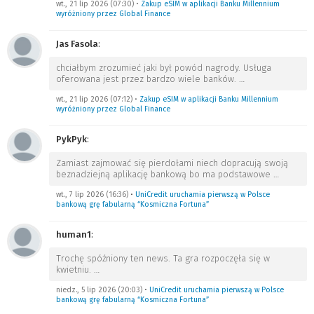
wt., 21 lip 2026 (07:30)
•
Zakup eSIM w aplikacji Banku Millennium
wyróżniony przez Global Finance
Jas Fasola
:
chciałbym zrozumieć jaki był powód nagrody. Usługa
oferowana jest przez bardzo wiele banków.
…
wt., 21 lip 2026 (07:12)
•
Zakup eSIM w aplikacji Banku Millennium
wyróżniony przez Global Finance
PykPyk
:
Zamiast zajmować się pierdołami niech dopracują swoją
beznadziejną aplikację bankową bo ma podstawowe
…
wt., 7 lip 2026 (16:36)
•
UniCredit uruchamia pierwszą w Polsce
bankową grę fabularną “Kosmiczna Fortuna”
human1
:
Trochę spóźniony ten news. Ta gra rozpoczęła się w
kwietniu.
…
niedz., 5 lip 2026 (20:03)
•
UniCredit uruchamia pierwszą w Polsce
bankową grę fabularną “Kosmiczna Fortuna”