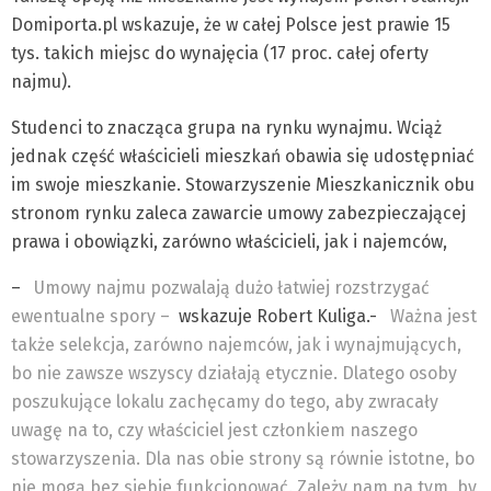
Domiporta.pl wskazuje, że w całej Polsce jest prawie 15
tys. takich miejsc do wynajęcia (17 proc. całej oferty
najmu).
Studenci to znacząca grupa na rynku wynajmu. Wciąż
jednak część właścicieli mieszkań obawia się udostępniać
im swoje mieszkanie. Stowarzyszenie Mieszkanicznik obu
stronom rynku zaleca zawarcie umowy zabezpieczającej
prawa i obowiązki, zarówno właścicieli, jak i najemców,
–
Umowy najmu pozwalają dużo łatwiej rozstrzygać
ewentualne spory –
wskazuje Robert Kuliga.-
Ważna jest
także selekcja, zarówno najemców, jak i wynajmujących,
bo nie zawsze wszyscy działają etycznie. Dlatego osoby
poszukujące lokalu zachęcamy do tego, aby zwracały
uwagę na to, czy właściciel jest członkiem naszego
stowarzyszenia. Dla nas obie strony są równie istotne, bo
nie mogą bez siebie funkcjonować. Zależy nam na tym, by