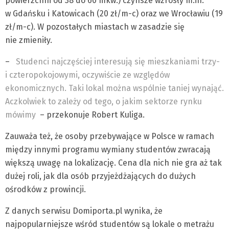
powierzchni od 38 do 60 mkw.) czynsze wzrosły m.in.
w Gdańsku i Katowicach (20 zł/m-c) oraz we Wrocławiu (19
zł/m-c). W pozostałych miastach w zasadzie się
nie zmieniły.
–
Studenci najczęściej interesują się mieszkaniami trzy-
i czteropokojowymi, oczywiście ze względów
ekonomicznych. Taki lokal można wspólnie taniej wynająć.
Aczkolwiek to zależy od tego, o jakim sektorze rynku
mówimy
– przekonuje Robert Kuliga.
Zauważa też, że osoby przebywające w Polsce w ramach
między innymi programu wymiany studentów zwracają
większą uwagę na lokalizację. Cena dla nich nie gra aż tak
dużej roli, jak dla osób przyjeżdżających do dużych
ośrodków z prowincji.
Z danych serwisu Domiporta.pl wynika, że
najpopularniejsze wśród studentów są lokale o metrażu