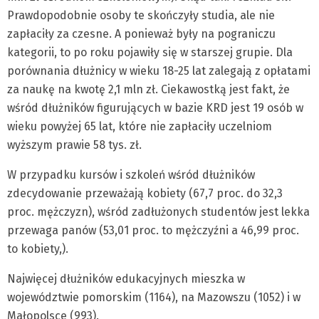
Prawdopodobnie osoby te skończyły studia, ale nie
zapłaciły za czesne. A ponieważ były na pograniczu
kategorii, to po roku pojawiły się w starszej grupie. Dla
porównania dłużnicy w wieku 18-25 lat zalegają z opłatami
za naukę na kwotę 2,1 mln zł. Ciekawostką jest fakt, że
wśród dłużników figurujących w bazie KRD jest 19 osób w
wieku powyżej 65 lat, które nie zapłaciły uczelniom
wyższym prawie 58 tys. zł.
W przypadku kursów i szkoleń wśród dłużników
zdecydowanie przeważają kobiety (67,7 proc. do 32,3
proc. mężczyzn), wśród zadłużonych studentów jest lekka
przewaga panów (53,01 proc. to mężczyźni a 46,99 proc.
to kobiety,).
Najwięcej dłużników edukacyjnych mieszka w
województwie pomorskim (1164), na Mazowszu (1052) i w
Małopolsce (993).