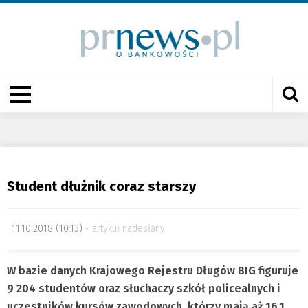
Student dłużnik coraz starszy
11.10.2018 (10:13)
artykuł nadesłany
W bazie danych Krajowego Rejestru Długów BIG figuruje
9 204 studentów oraz słuchaczy szkół policealnych i
uczestników kursów zawodowych, którzy mają aż 16,1