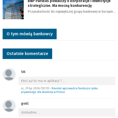
BNP Paribas powalczy o korporacje i inwestycje
strategiczne. Ma mocną konkurencję
Przynależność do największej grupy bankowej w Europie…
O tym mówią bankowcy
Ostatnie komentarze
SK
:
Ktoś już to ma w aplikacji ?
…
śr., 29 lip 2026 (10:13)
•
Revolut wprowadza fundusze rynku
prywatnego dla klientów w Polsce
gość
:
dokładnie
…