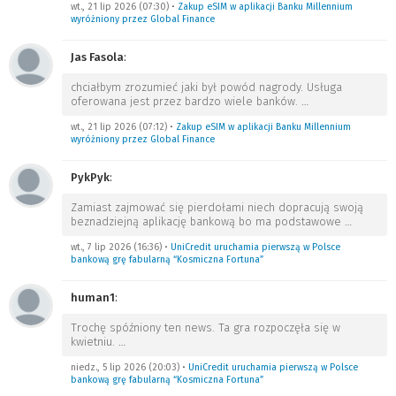
wt., 21 lip 2026 (07:30)
•
Zakup eSIM w aplikacji Banku Millennium
wyróżniony przez Global Finance
Jas Fasola
:
chciałbym zrozumieć jaki był powód nagrody. Usługa
oferowana jest przez bardzo wiele banków.
…
wt., 21 lip 2026 (07:12)
•
Zakup eSIM w aplikacji Banku Millennium
wyróżniony przez Global Finance
PykPyk
:
Zamiast zajmować się pierdołami niech dopracują swoją
beznadziejną aplikację bankową bo ma podstawowe
…
wt., 7 lip 2026 (16:36)
•
UniCredit uruchamia pierwszą w Polsce
bankową grę fabularną “Kosmiczna Fortuna”
human1
:
Trochę spóźniony ten news. Ta gra rozpoczęła się w
kwietniu.
…
niedz., 5 lip 2026 (20:03)
•
UniCredit uruchamia pierwszą w Polsce
bankową grę fabularną “Kosmiczna Fortuna”