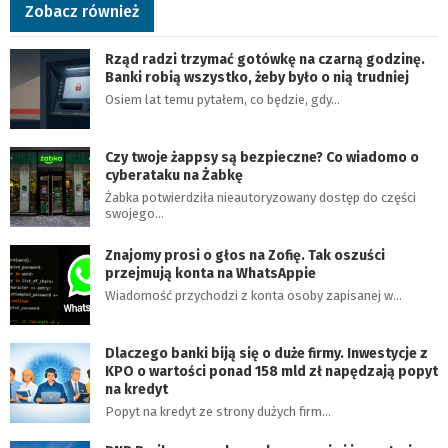
Zobacz również
Rząd radzi trzymać gotówkę na czarną godzinę.
Banki robią wszystko, żeby było o nią trudniej
Osiem lat temu pytałem, co będzie, gdy…
Czy twoje żappsy są bezpieczne? Co wiadomo o
cyberataku na Żabkę
Żabka potwierdziła nieautoryzowany dostęp do części
swojego…
Znajomy prosi o głos na Zofię. Tak oszuści
przejmują konta na WhatsAppie
Wiadomość przychodzi z konta osoby zapisanej w…
Dlaczego banki biją się o duże firmy. Inwestycje z
KPO o wartości ponad 158 mld zł napędzają popyt
na kredyt
Popyt na kredyt ze strony dużych firm…