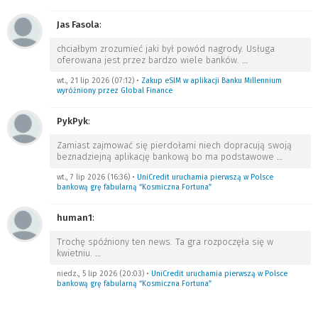
Jas Fasola
:
chciałbym zrozumieć jaki był powód nagrody. Usługa
oferowana jest przez bardzo wiele banków.
…
wt., 21 lip 2026 (07:12)
•
Zakup eSIM w aplikacji Banku Millennium
wyróżniony przez Global Finance
PykPyk
:
Zamiast zajmować się pierdołami niech dopracują swoją
beznadziejną aplikację bankową bo ma podstawowe
…
wt., 7 lip 2026 (16:36)
•
UniCredit uruchamia pierwszą w Polsce
bankową grę fabularną “Kosmiczna Fortuna”
human1
:
Trochę spóźniony ten news. Ta gra rozpoczęła się w
kwietniu.
…
niedz., 5 lip 2026 (20:03)
•
UniCredit uruchamia pierwszą w Polsce
bankową grę fabularną “Kosmiczna Fortuna”