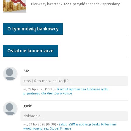
Pierwszy kwartał 2022 r. przyniósł spadek sprzedaży…
O tym mówią bankowcy
Ostatnie komentarze
SK
:
Ktoś już to ma w aplikacji ?
…
śr., 29 lip 2026 (10:13)
•
Revolut wprowadza fundusze rynku
prywatnego dla klientów w Polsce
gość
:
dokładnie
…
wt., 21 lip 2026 (07:30)
•
Zakup eSIM w aplikacji Banku Millennium
wyróżniony przez Global Finance