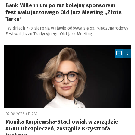
Bank Millennium po raz kolejny sponsorem
festiwalu jazzowego Old Jazz Meeting „Złota
Tarka"
W dniach 7–9 sierpnia w Iławie odbywa się 55. Międzynarodowy
Festiwal Jazzu Tradycyjnego Old Jazz Meeting …
a
0
07.08.2026 (13:28)
Monika Kurpiewska-Stachowiak w zarządzie
AGRO Ubezpieczeń, zastąpiła Krzysztofa