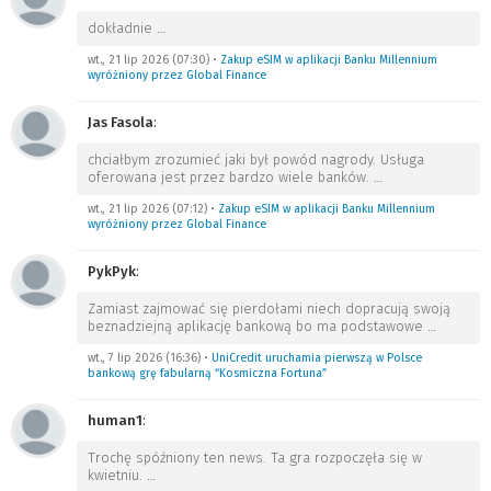
dokładnie
…
wt., 21 lip 2026 (07:30)
•
Zakup eSIM w aplikacji Banku Millennium
wyróżniony przez Global Finance
Jas Fasola
:
chciałbym zrozumieć jaki był powód nagrody. Usługa
oferowana jest przez bardzo wiele banków.
…
wt., 21 lip 2026 (07:12)
•
Zakup eSIM w aplikacji Banku Millennium
wyróżniony przez Global Finance
PykPyk
:
Zamiast zajmować się pierdołami niech dopracują swoją
beznadziejną aplikację bankową bo ma podstawowe
…
wt., 7 lip 2026 (16:36)
•
UniCredit uruchamia pierwszą w Polsce
bankową grę fabularną “Kosmiczna Fortuna”
human1
:
Trochę spóźniony ten news. Ta gra rozpoczęła się w
kwietniu.
…