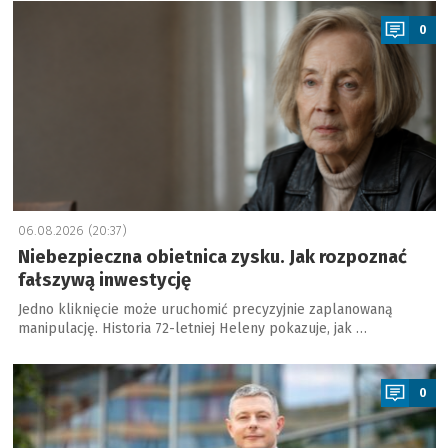
a
0
06.08.2026 (20:37)
Niebezpieczna obietnica zysku. Jak rozpoznać
fałszywą inwestycję
Jedno kliknięcie może uruchomić precyzyjnie zaplanowaną
manipulację. Historia 72-letniej Heleny pokazuje, jak …
a
0