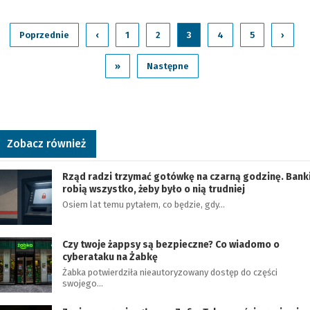
Poprzednie
‹
1
2
3
4
5
›
»
Następne
Zobacz również
Rząd radzi trzymać gotówkę na czarną godzinę. Bank
robią wszystko, żeby było o nią trudniej
Osiem lat temu pytałem, co będzie, gdy…
Czy twoje żappsy są bezpieczne? Co wiadomo o
cyberataku na Żabkę
Żabka potwierdziła nieautoryzowany dostęp do części
swojego…