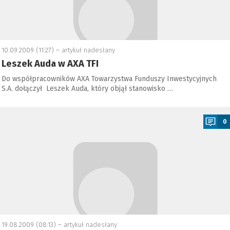
10.09.2009 (11:27) –
artykuł nadesłany
Leszek Auda w AXA TFI
Do współpracowników AXA Towarzystwa Funduszy Inwestycyjnych
S.A. dołączył Leszek Auda, który objął stanowisko …
a
0
19.08.2009 (08:13) –
artykuł nadesłany