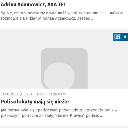
Adrian Adamowicz, AXA TFI
Sądzę, że rozpoczniemy działalność w dobrym momencie - mówi w
rozmowie z Bankier.pl Adrian Adamowicz, prezes …
a
0
13.08.2009 (08:26) –
artykuł nadesłany
Polisolokaty mają się nieźle
Jak można było się spodziewać, przychody ze sprzedaży polis w
pierwszym półroczu zmalały. "Gazeta Prawna" podaje, …
a