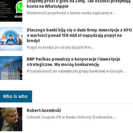
Znajomy prosi o głos na Zofię. Tak oszuści przejmują
konta na WhatsAppie
Wiadomość przychodzi z konta osoby zapisanej w…
Dlaczego banki biją się o duże firmy. Inwestycje z KPO
o wartości ponad 158 mld zł napędzają popyt na
kredyt
Popyt na kredyt ze strony dużych firm…
BNP Paribas powalczy o korporacje i inwestycje
strategiczne. Ma mocną konkurencję
Przynależność do największej grupy bankowej w Europie…
Who is who
Robert Azembski
Członek Zespołu PR w Banku Ochrony Środowiska.…