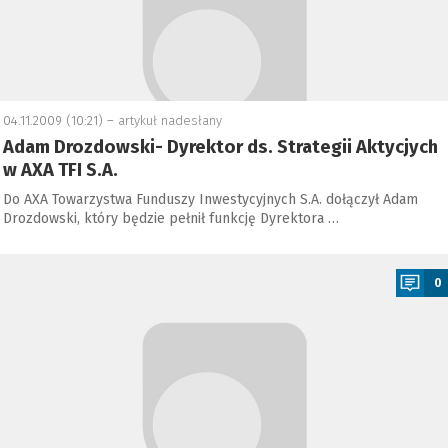
04.11.2009 (10:21) –
artykuł nadesłany
Adam Drozdowski- Dyrektor ds. Strategii Aktycjych
w AXA TFI S.A.
Do AXA Towarzystwa Funduszy Inwestycyjnych S.A. dołączył Adam
Drozdowski, który będzie pełnił funkcję Dyrektora …
a
0