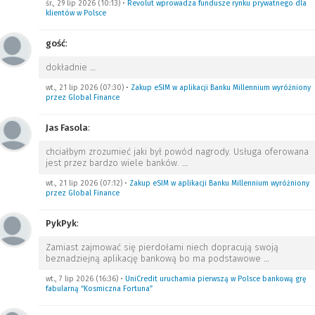
śr., 29 lip 2026 (10:13)
•
Revolut wprowadza fundusze rynku prywatnego dla
klientów w Polsce
gość
:
dokładnie
…
wt., 21 lip 2026 (07:30)
•
Zakup eSIM w aplikacji Banku Millennium wyróżniony
przez Global Finance
Jas Fasola
:
chciałbym zrozumieć jaki był powód nagrody. Usługa oferowana
jest przez bardzo wiele banków.
…
wt., 21 lip 2026 (07:12)
•
Zakup eSIM w aplikacji Banku Millennium wyróżniony
przez Global Finance
PykPyk
:
Zamiast zajmować się pierdołami niech dopracują swoją
beznadziejną aplikację bankową bo ma podstawowe
…
wt., 7 lip 2026 (16:36)
•
UniCredit uruchamia pierwszą w Polsce bankową grę
fabularną “Kosmiczna Fortuna”