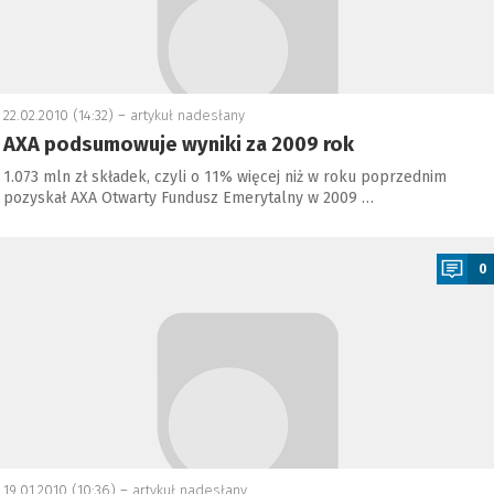
22.02.2010 (14:32) –
artykuł nadesłany
AXA podsumowuje wyniki za 2009 rok
1.073 mln zł składek, czyli o 11% więcej niż w roku poprzednim
pozyskał AXA Otwarty Fundusz Emerytalny w 2009 …
a
0
19.01.2010 (10:36) –
artykuł nadesłany