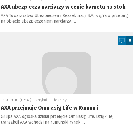
AXA ubezpiecza narciarzy w cenie karnetu na stok
AXA Towarzystwo Ubezpieczeń i Reasekuracji S.A. wygrało przetarg
na objęcie ubezpieczeniem narciarzy, …
a
0
18.01.2010 (07:37) –
artykuł nadesłany
AXA przejmuje Omniasig Life w Rumunii
Grupa AXA ogłosiła dzisiaj przejęcie Omniasig Life. Dzięki tej
transakcji AXA wchodzi na rumuński rynek …
a