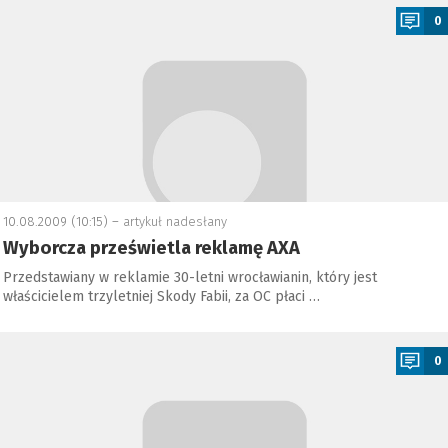
0
10.08.2009 (10:15) –
artykuł nadesłany
Wyborcza prześwietla reklamę AXA
Przedstawiany w reklamie 30-letni wrocławianin, który jest
właścicielem trzyletniej Skody Fabii, za OC płaci …
a
0