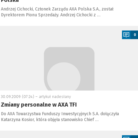
Polska
Andrzej Cichocki, Członek Zarządu AXA Polska S.A., został
Dyrektorem Pionu Sprzedaży. Andrzej Cichocki z …
a
0
30.09.2009 (07:24) –
artykuł nadesłany
Zmiany personalne w AXA TFI
Do AXA Towarzystwa Funduszy Inwestycyjnych S.A. dołączyła
Katarzyna Kosior, która objęła stanowisko Chief …
a