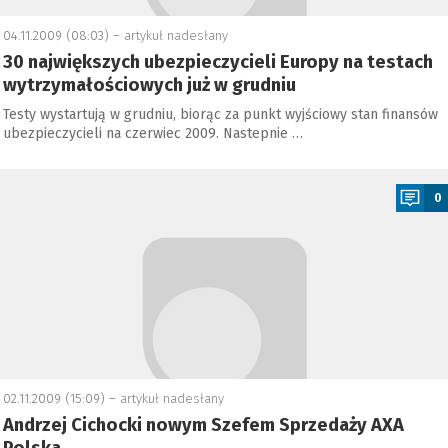
04.11.2009 (08:03) –
artykuł nadesłany
30 największych ubezpieczycieli Europy na testach
wytrzymałościowych już w grudniu
Testy wystartują w grudniu, biorąc za punkt wyjściowy stan finansów
ubezpieczycieli na czerwiec 2009. Nastepnie …
a
0
02.11.2009 (15:09) –
artykuł nadesłany
Andrzej Cichocki nowym Szefem Sprzedaży AXA