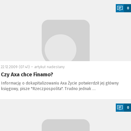
0
22.12.2009 (07:41) –
artykuł nadesłany
Czy Axa chce Finamo?
Informację o dokapitalizowaniu Axa Życie potwierdził jej główny
księgowy, pisze "Rzeczpospolita". Trudno jednak …
a
0