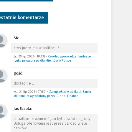
statnie komentarze
SK
:
Ktoś już to ma w aplikacji ?
…
śr., 29 lip 2026 (10:13)
•
Revolut wprowadza fundusze
rynku prywatnego dla klientów w Polsce
gość
:
dokładnie
…
wt., 21 lip 2026 (07:30)
•
Zakup eSIM w aplikacji Banku
Millennium wyróżniony przez Global Finance
Jas Fasola
:
chciałbym zrozumieć jaki był powód nagrody.
Usługa oferowana jest przez bardzo wiele
banków.
…