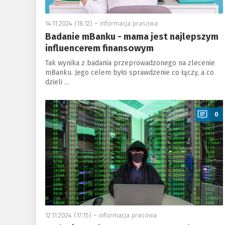
14.11.2024 (18:12) –
informacja prasowa
Badanie mBanku - mama jest najlepszym
influencerem finansowym
Tak wynika z badania przeprowadzonego na zlecenie
mBanku. Jego celem było sprawdzenie co łączy, a co
dzieli …
a
0
12.11.2024 (17:15) –
informacja prasowa