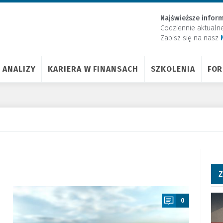
Najświeższe inform
Codziennie aktualn
Zapisz się na nasz
ANALIZY
KARIERA W FINANSACH
SZKOLENIA
FO
Z
a
0