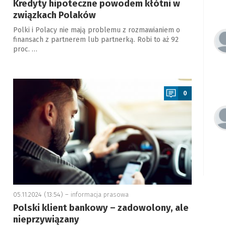
Kredyty hipoteczne powodem kłótni w
związkach Polaków
Polki i Polacy nie mają problemu z rozmawianiem o
finansach z partnerem lub partnerką. Robi to aż 92
proc. …
a
0
05.11.2024 (13:54) –
informacja prasowa
Polski klient bankowy – zadowolony, ale
nieprzywiązany