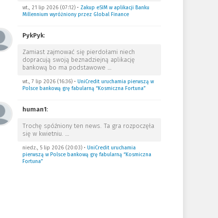
wt., 21 lip 2026 (07:12)
•
Zakup eSIM w aplikacji Banku
Millennium wyróżniony przez Global Finance
PykPyk
:
Zamiast zajmować się pierdołami niech
dopracują swoją beznadziejną aplikację
bankową bo ma podstawowe
…
wt., 7 lip 2026 (16:36)
•
UniCredit uruchamia pierwszą w
Polsce bankową grę fabularną “Kosmiczna Fortuna”
human1
:
Trochę spóźniony ten news. Ta gra rozpoczęła
się w kwietniu.
…
niedz., 5 lip 2026 (20:03)
•
UniCredit uruchamia
pierwszą w Polsce bankową grę fabularną “Kosmiczna
Fortuna”