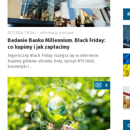
R
25.11.2024 (13:54) –
informacja prasowa
Badanie Banku Millennium. Black Friday:
co kupimy i jak zapłacimy
Tegoroczny Black Friday rozegra się w internecie.
Kupimy głównie ubrania, buty, sprzęt RTV/AGD,
kosmetyki i …
a
0
O