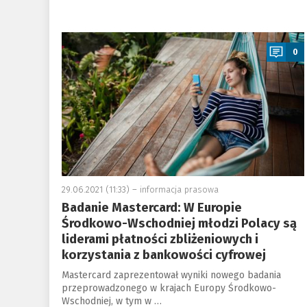
a
0
29.06.2021 (11:33) –
informacja prasowa
Badanie Mastercard: W Europie
Środkowo-Wschodniej młodzi Polacy są
liderami płatności zbliżeniowych i
korzystania z bankowości cyfrowej
Mastercard zaprezentował wyniki nowego badania
przeprowadzonego w krajach Europy Środkowo-
Wschodniej, w tym w …