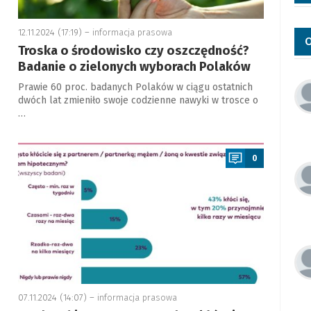
12.11.2024 (17:19) –
informacja prasowa
O
Troska o środowisko czy oszczędność?
Badanie o zielonych wyborach Polaków
Prawie 60 proc. badanych Polaków w ciągu ostatnich
dwóch lat zmieniło swoje codzienne nawyki w trosce o
…
a
0
07.11.2024 (14:07) –
informacja prasowa