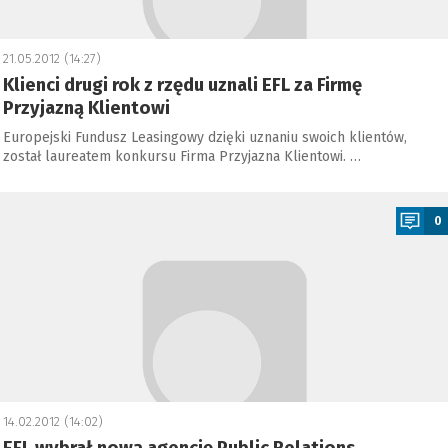
21.05.2012 (14:27)
Klienci drugi rok z rzędu uznali EFL za Firmę
Przyjazną Klientowi
Europejski Fundusz Leasingowy dzięki uznaniu swoich klientów,
został laureatem konkursu Firma Przyjazna Klientowi. …
a
0
14.02.2012 (14:02)