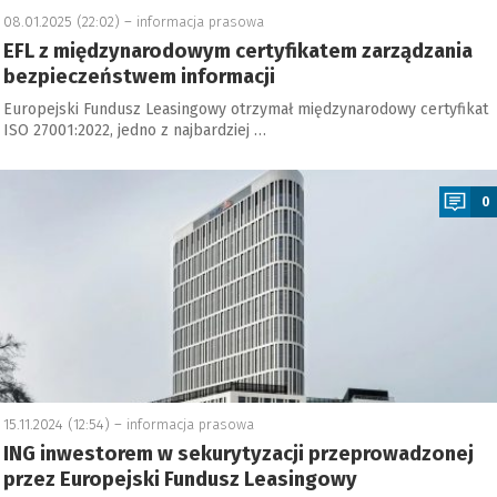
08.01.2025 (22:02) –
informacja prasowa
EFL z międzynarodowym certyfikatem zarządzania
bezpieczeństwem informacji
Europejski Fundusz Leasingowy otrzymał międzynarodowy certyfikat
ISO 27001:2022, jedno z najbardziej …
a
0
15.11.2024 (12:54) –
informacja prasowa
ING inwestorem w sekurytyzacji przeprowadzonej
przez Europejski Fundusz Leasingowy