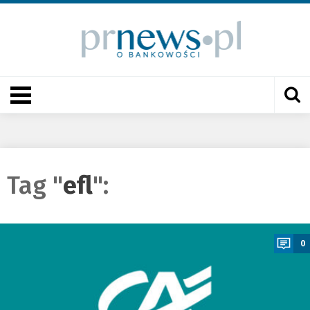
Tag "
efl
":
a
0