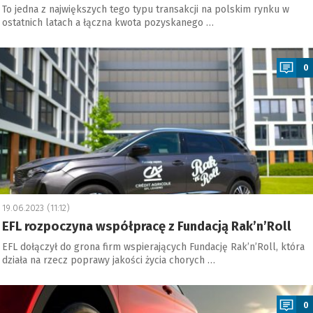
To jedna z największych tego typu transakcji na polskim rynku w
ostatnich latach a łączna kwota pozyskanego …
a
0
19.06.2023 (11:12)
EFL rozpoczyna współpracę z Fundacją Rak’n’Roll
EFL dołączył do grona firm wspierających Fundację Rak’n’Roll, która
działa na rzecz poprawy jakości życia chorych …
a
0