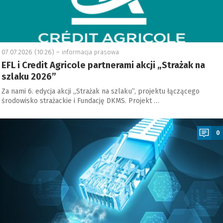
07.07.2026 (10:26) –
informacja prasowa
EFL i Credit Agricole partnerami akcji „Strażak na
szlaku 2026”
Za nami 6. edycja akcji „Strażak na szlaku”, projektu łączącego
środowisko strażackie i Fundację DKMS. Projekt …
a
0