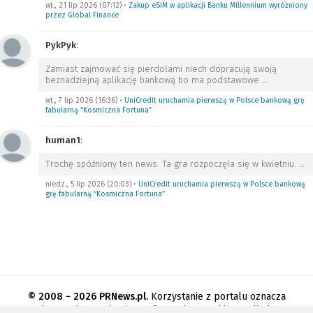
wt., 21 lip 2026 (07:12)
•
Zakup eSIM w aplikacji Banku Millennium wyróżniony
przez Global Finance
PykPyk
:
Zamiast zajmować się pierdołami niech dopracują swoją
beznadziejną aplikację bankową bo ma podstawowe
…
wt., 7 lip 2026 (16:36)
•
UniCredit uruchamia pierwszą w Polsce bankową grę
fabularną “Kosmiczna Fortuna”
human1
:
Trochę spóźniony ten news. Ta gra rozpoczęła się w kwietniu.
…
niedz., 5 lip 2026 (20:03)
•
UniCredit uruchamia pierwszą w Polsce bankową
grę fabularną “Kosmiczna Fortuna”
© 2008 − 2026 PRNews.pl.
Korzystanie z portalu oznacza
akceptację
regulaminu
.
Informacja o cookies
.
Polityka