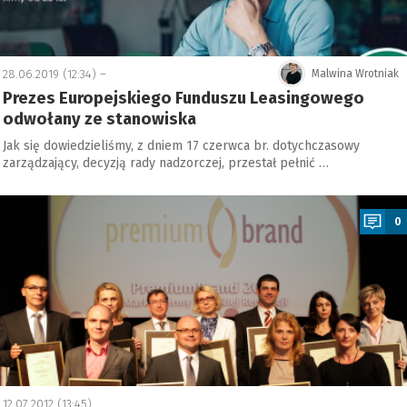
28.06.2019 (12:34) –
Malwina Wrotniak
Prezes Europejskiego Funduszu Leasingowego
odwołany ze stanowiska
Jak się dowiedzieliśmy, z dniem 17 czerwca br. dotychczasowy
zarządzający, decyzją rady nadzorczej, przestał pełnić …
a
0
12.07.2012 (13:45)