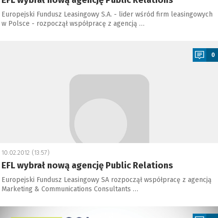
EFL wybrał nową agencję Public Relations
Europejski Fundusz Leasingowy S.A. - lider wśród firm leasingowych
w Polsce - rozpoczął współpracę z agencją …
a
0
10.02.2012 (13:57)
EFL wybrał nową agencję Public Relations
Europejski Fundusz Leasingowy SA rozpoczął współpracę z agencją
Marketing & Communications Consultants …
a