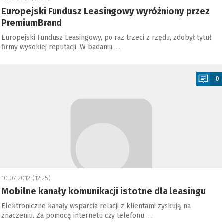
Europejski Fundusz Leasingowy wyróżniony przez
PremiumBrand
Europejski Fundusz Leasingowy, po raz trzeci z rzędu, zdobył tytuł
firmy wysokiej reputacji. W badaniu …
a
0
10.07.2012 (12:25)
Mobilne kanały komunikacji istotne dla leasingu
Elektroniczne kanały wsparcia relacji z klientami zyskują na
znaczeniu. Za pomocą internetu czy telefonu …