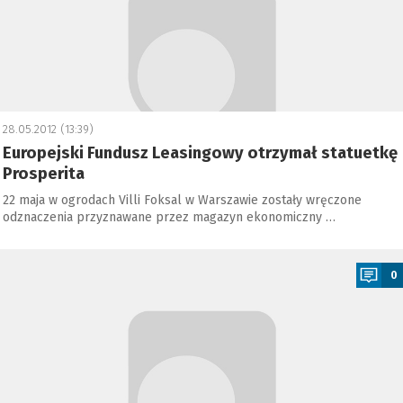
28.05.2012 (13:39)
Europejski Fundusz Leasingowy otrzymał statuetkę
Prosperita
22 maja w ogrodach Villi Foksal w Warszawie zostały wręczone
odznaczenia przyznawane przez magazyn ekonomiczny …
a
0