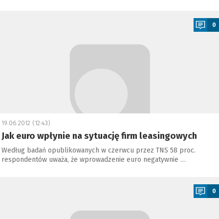
a
0
19.06.2012 (12:43)
Jak euro wpłynie na sytuację firm leasingowych
Według badań opublikowanych w czerwcu przez TNS 58 proc.
respondentów uważa, że wprowadzenie euro negatywnie …
a
0