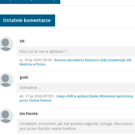
Ostatnie komentarze
SK
:
Ktoś już to ma w aplikacji ?
…
śr., 29 lip 2026 (10:13)
•
Revolut wprowadza fundusze rynku prywatnego dla
klientów w Polsce
gość
:
dokładnie
…
wt., 21 lip 2026 (07:30)
•
Zakup eSIM w aplikacji Banku Millennium wyróżniony
przez Global Finance
Jas Fasola
:
chciałbym zrozumieć jaki był powód nagrody. Usługa oferowana
jest przez bardzo wiele banków.
…