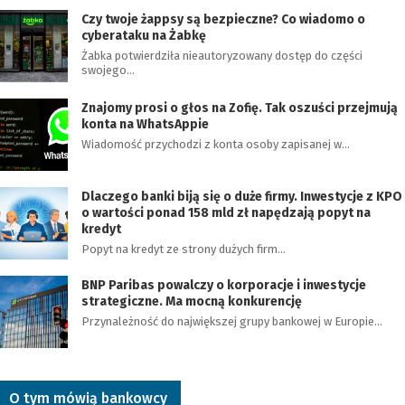
Czy twoje żappsy są bezpieczne? Co wiadomo o
cyberataku na Żabkę
Żabka potwierdziła nieautoryzowany dostęp do części
swojego…
Znajomy prosi o głos na Zofię. Tak oszuści przejmują
konta na WhatsAppie
Wiadomość przychodzi z konta osoby zapisanej w…
Dlaczego banki biją się o duże firmy. Inwestycje z KPO
o wartości ponad 158 mld zł napędzają popyt na
kredyt
Popyt na kredyt ze strony dużych firm…
BNP Paribas powalczy o korporacje i inwestycje
strategiczne. Ma mocną konkurencję
Przynależność do największej grupy bankowej w Europie…
O tym mówią bankowcy