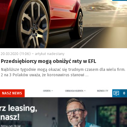
20.03.2020 (11:06) –
artykuł nadesłany
Przedsiębiorcy mogą obniżyć raty w EFL
Najbliższe tygodnie mogą okazać się trudnym czasem dla wielu firm.
2 na 3 Polaków uważa, że koronawirus stanowi …
a
NASZ NEWS
0