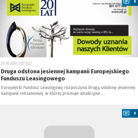
0
25.10.2011 (07:02)
Druga odsłona jesiennej kampanii Europejskiego
Funduszu Leasingowego
Europejski Fundusz Leasingowy rozpoczyna drugą odsłonę jesiennej
kampanii reklamowej, w której promuje atrakcyjne …
a
0