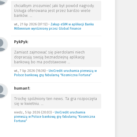
chciałbym zrozumieć jaki był powód nagrody.
Usługa oferowana jest przez bardzo wiele
banków.
…
wt., 21 lip 2026 (07:12)
•
Zakup eSIM w aplikacji Banku
Millennium wyróżniony przez Global Finance
PykPyk
:
Zamiast zajmować się pierdołami niech
dopracują swoją beznadziejną aplikację
bankową bo ma podstawowe
…
wt., 7 lip 2026 (16:36)
•
UniCredit uruchamia pierwszą w
Polsce bankową grę fabularną “Kosmiczna Fortuna”
human1
:
Trochę spóźniony ten news. Ta gra rozpoczęła
się w kwietniu.
…
niedz., 5 lip 2026 (20:03)
•
UniCredit uruchamia
pierwszą w Polsce bankową grę fabularną “Kosmiczna
Fortuna”