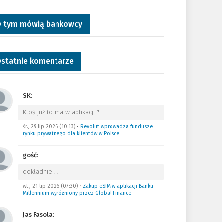
 tym mówią bankowcy
statnie komentarze
SK
:
Ktoś już to ma w aplikacji ?
…
śr., 29 lip 2026 (10:13)
•
Revolut wprowadza fundusze
rynku prywatnego dla klientów w Polsce
gość
:
dokładnie
…
wt., 21 lip 2026 (07:30)
•
Zakup eSIM w aplikacji Banku
Millennium wyróżniony przez Global Finance
Jas Fasola
: