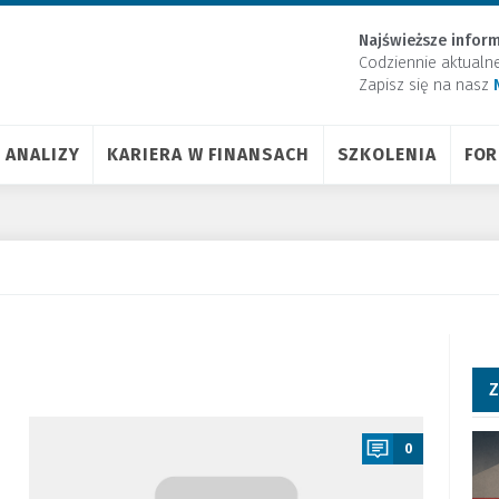
Najświeższe inform
Codziennie aktualn
Zapisz się na nasz
ANALIZY
KARIERA W FINANSACH
SZKOLENIA
FO
Z
a
0