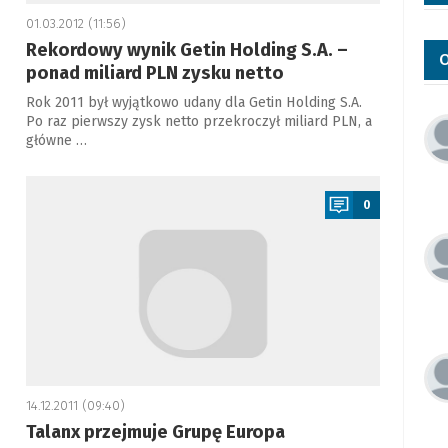
01.03.2012 (11:56)
Rekordowy wynik Getin Holding S.A. –
O
ponad miliard PLN zysku netto
Rok 2011 był wyjątkowo udany dla Getin Holding S.A.
Po raz pierwszy zysk netto przekroczył miliard PLN, a
główne …
a
0
14.12.2011 (09:40)
Talanx przejmuje Grupę Europa