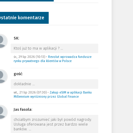
statnie komentarze
SK
:
Ktoś już to ma w aplikacji ?
…
śr., 29 lip 2026 (10:13)
•
Revolut wprowadza fundusze
rynku prywatnego dla klientów w Polsce
gość
:
dokładnie
…
wt., 21 lip 2026 (07:30)
•
Zakup eSIM w aplikacji Banku
Millennium wyróżniony przez Global Finance
Jas Fasola
:
chciałbym zrozumieć jaki był powód nagrody.
Usługa oferowana jest przez bardzo wiele
banków.
…