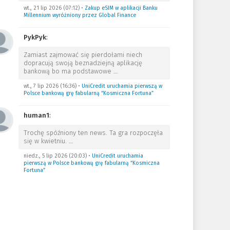
wt., 21 lip 2026 (07:12)
•
Zakup eSIM w aplikacji Banku
Millennium wyróżniony przez Global Finance
PykPyk
:
Zamiast zajmować się pierdołami niech
dopracują swoją beznadziejną aplikację
bankową bo ma podstawowe
…
wt., 7 lip 2026 (16:36)
•
UniCredit uruchamia pierwszą w
Polsce bankową grę fabularną “Kosmiczna Fortuna”
human1
:
Trochę spóźniony ten news. Ta gra rozpoczęła
się w kwietniu.
…
niedz., 5 lip 2026 (20:03)
•
UniCredit uruchamia
pierwszą w Polsce bankową grę fabularną “Kosmiczna
Fortuna”