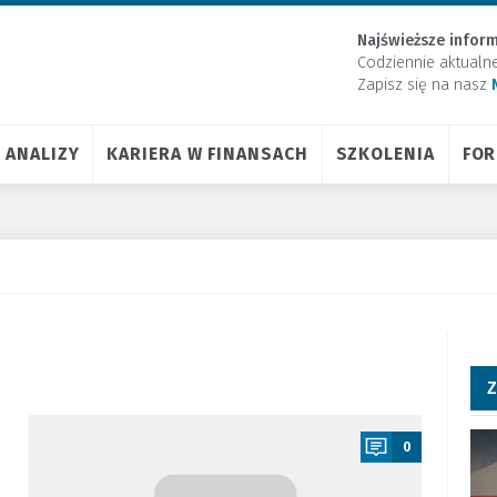
Najświeższe inform
Codziennie aktualn
Zapisz się na nasz
ANALIZY
KARIERA W FINANSACH
SZKOLENIA
FO
Z
a
0