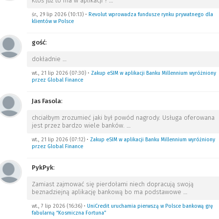
Ktoś już to ma w aplikacji ?
…
śr., 29 lip 2026 (10:13)
•
Revolut wprowadza fundusze rynku prywatnego dla
klientów w Polsce
gość
:
dokładnie
…
wt., 21 lip 2026 (07:30)
•
Zakup eSIM w aplikacji Banku Millennium wyróżniony
przez Global Finance
Jas Fasola
:
chciałbym zrozumieć jaki był powód nagrody. Usługa oferowana
jest przez bardzo wiele banków.
…
wt., 21 lip 2026 (07:12)
•
Zakup eSIM w aplikacji Banku Millennium wyróżniony
przez Global Finance
PykPyk
:
Zamiast zajmować się pierdołami niech dopracują swoją
beznadziejną aplikację bankową bo ma podstawowe
…
wt., 7 lip 2026 (16:36)
•
UniCredit uruchamia pierwszą w Polsce bankową grę
fabularną “Kosmiczna Fortuna”