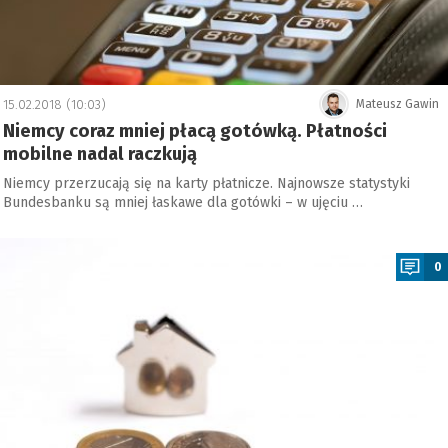
15.02.2018 (10:03)
Mateusz Gawin
Niemcy coraz mniej płacą gotówką. Płatności
mobilne nadal raczkują
Niemcy przerzucają się na karty płatnicze. Najnowsze statystyki
Bundesbanku są mniej łaskawe dla gotówki – w ujęciu …
a
0