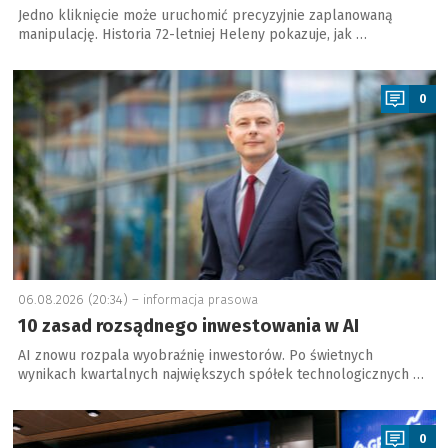
Jedno kliknięcie może uruchomić precyzyjnie zaplanowaną
manipulację. Historia 72-letniej Heleny pokazuje, jak …
a
0
06.08.2026 (20:34) –
informacja prasowa
10 zasad rozsądnego inwestowania w AI
AI znowu rozpala wyobraźnię inwestorów. Po świetnych
wynikach kwartalnych największych spółek technologicznych …
a
0