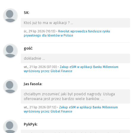
SK
:
Ktoś już to ma w aplikacji ?
…
śr., 29 lip 2026 (10:13)
•
Revolut wprowadza fundusze rynku
prywatnego dla klientów w Polsce
gość
:
dokładnie
…
wt., 21 lip 2026 (07:30)
•
Zakup eSIM w aplikacji Banku Millennium
wyróżniony przez Global Finance
Jas Fasola
:
chciałbym zrozumieć jaki był powód nagrody. Usługa
oferowana jest przez bardzo wiele banków.
…
wt., 21 lip 2026 (07:12)
•
Zakup eSIM w aplikacji Banku Millennium
wyróżniony przez Global Finance
PykPyk
: