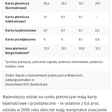
Karta płatnicza
38,4
33,3
35,7
29,1
(kontaktowo)
Karta płatnicza
1,1
0,1
0,1
–
(zbliżeniowo)
Karta lojalnościowa
0,1
0,1
0,1
0,2
Karta przedpłacona
0
0
0,1
0,6
Inne płatności
12,9
13,5
10,8
12,5
bezgotówkowe*
*przekaz pieniężny, polecenie zapłaty, płatności internetowe, płatności
mobilne i inne
Źródło: Raport o instrumentach płatniczych w Niemczech;
Zahlungsverhalten in
Deutschland 2017, Bundesbank
Najmniejszy udział na rynku płatniczym mają karty
lojalnościowe i przedpłacone – te ostatnie z 0,6 proc.
udziału w 2008 roku obecnie mają marginalne znaczenie