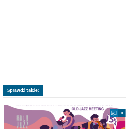
Sprawdź także:
a
0