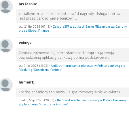
Jas Fasola
:
chciałbym zrozumieć jaki był powód nagrody. Usługa oferowana
jest przez bardzo wiele banków.
…
wt., 21 lip 2026 (07:12)
•
Zakup eSIM w aplikacji Banku Millennium wyróżniony
przez Global Finance
PykPyk
:
Zamiast zajmować się pierdołami niech dopracują swoją
beznadziejną aplikację bankową bo ma podstawowe
…
wt., 7 lip 2026 (16:36)
•
UniCredit uruchamia pierwszą w Polsce bankową grę
fabularną “Kosmiczna Fortuna”
human1
:
Trochę spóźniony ten news. Ta gra rozpoczęła się w kwietniu.
…
niedz., 5 lip 2026 (20:03)
•
UniCredit uruchamia pierwszą w Polsce bankową
grę fabularną “Kosmiczna Fortuna”