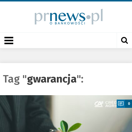
Tag "
gwarancja
":
a
0