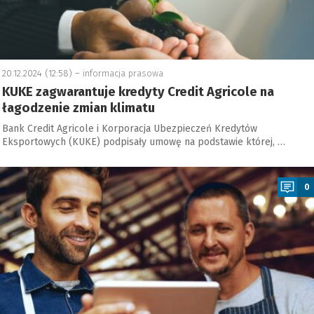
20.12.2024 (12:58) –
informacja prasowa
KUKE zagwarantuje kredyty Credit Agricole na
łagodzenie zmian klimatu
Bank Credit Agricole i Korporacja Ubezpieczeń Kredytów
Eksportowych (KUKE) podpisały umowę na podstawie której, …
a
0