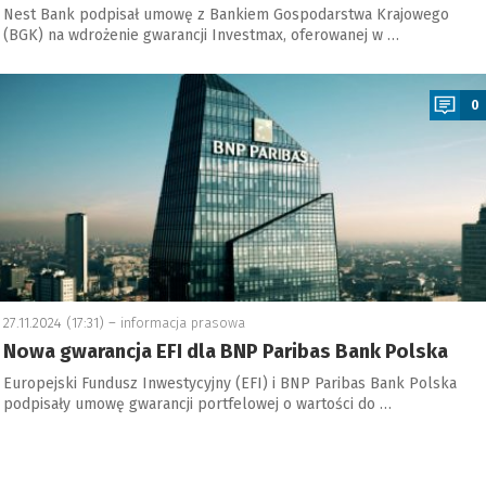
Nest Bank podpisał umowę z Bankiem Gospodarstwa Krajowego
(BGK) na wdrożenie gwarancji Investmax, oferowanej w …
a
0
27.11.2024 (17:31) –
informacja prasowa
Nowa gwarancja EFI dla BNP Paribas Bank Polska
Europejski Fundusz Inwestycyjny (EFI) i BNP Paribas Bank Polska
podpisały umowę gwarancji portfelowej o wartości do …