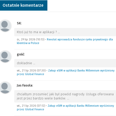
Ostatnie komentarze
SK
:
Ktoś już to ma w aplikacji ?
…
śr., 29 lip 2026 (10:13)
•
Revolut wprowadza fundusze rynku prywatnego dla
klientów w Polsce
gość
:
dokładnie
…
wt., 21 lip 2026 (07:30)
•
Zakup eSIM w aplikacji Banku Millennium wyróżniony
przez Global Finance
Jas Fasola
:
chciałbym zrozumieć jaki był powód nagrody. Usługa oferowana
jest przez bardzo wiele banków.
…
wt., 21 lip 2026 (07:12)
•
Zakup eSIM w aplikacji Banku Millennium wyróżniony
przez Global Finance