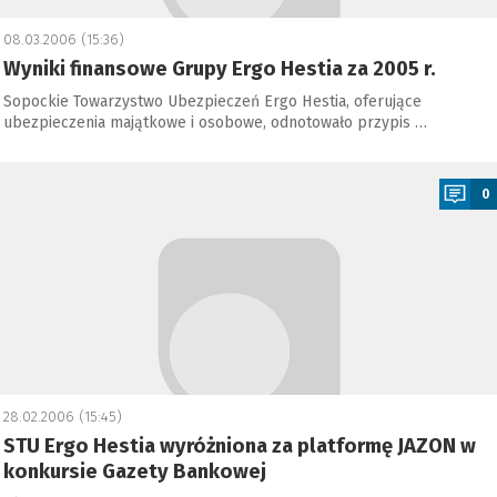
08.03.2006 (15:36)
Wyniki finansowe Grupy Ergo Hestia za 2005 r.
Sopockie Towarzystwo Ubezpieczeń Ergo Hestia, oferujące
ubezpieczenia majątkowe i osobowe, odnotowało przypis …
a
0
28.02.2006 (15:45)
STU Ergo Hestia wyróżniona za platformę JAZON w
konkursie Gazety Bankowej