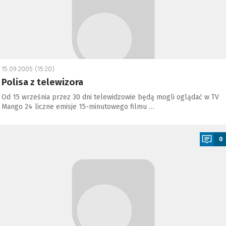
15.09.2005 (15:20)
Polisa z telewizora
Od 15 września przez 30 dni telewidzowie będą mogli oglądać w TV
Mango 24 liczne emisje 15-minutowego filmu …
a
0