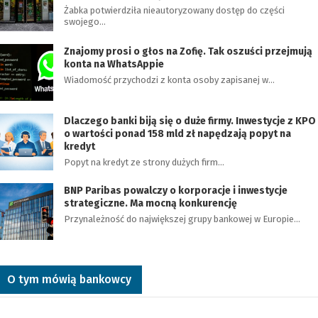
Żabka potwierdziła nieautoryzowany dostęp do części
swojego…
Znajomy prosi o głos na Zofię. Tak oszuści przejmują
konta na WhatsAppie
Wiadomość przychodzi z konta osoby zapisanej w…
Dlaczego banki biją się o duże firmy. Inwestycje z KPO
o wartości ponad 158 mld zł napędzają popyt na
kredyt
Popyt na kredyt ze strony dużych firm…
BNP Paribas powalczy o korporacje i inwestycje
strategiczne. Ma mocną konkurencję
Przynależność do największej grupy bankowej w Europie…
O tym mówią bankowcy