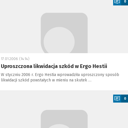
0
17.01.2006 (14:14)
Uproszczona likwidacja szkód w Ergo Hestii
W styczniu 2006 r. Ergo Hestia wprowadziła uproszczony sposób
likwidacji szkód powstałych w mieniu na skutek …
a
0