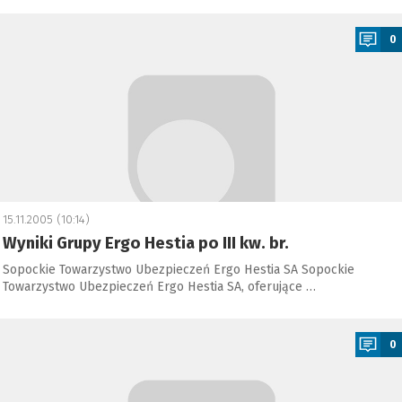
a
0
15.11.2005 (10:14)
Wyniki Grupy Ergo Hestia po III kw. br.
Sopockie Towarzystwo Ubezpieczeń Ergo Hestia SA Sopockie
Towarzystwo Ubezpieczeń Ergo Hestia SA, oferujące …
a
0