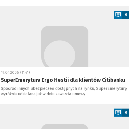
a
0
19.04.2006 (11:41)
SuperEmerytura Ergo Hestii dla klientów Citibanku
Spośród innych ubezpieczeń dostępnych na rynku, SuperEmeryturę
wyróżnia udzielana już w dniu zawarcia umowy …
a
0