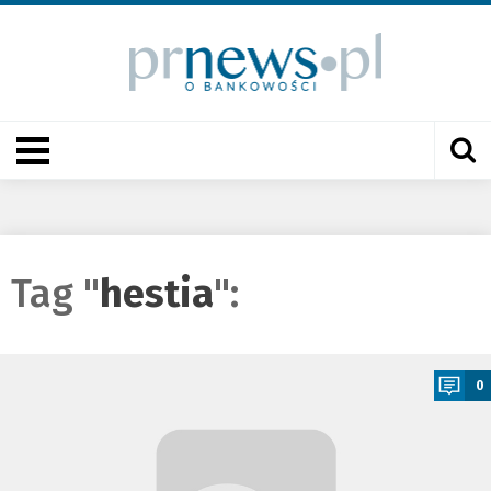
Tag "
hestia
":
a
0