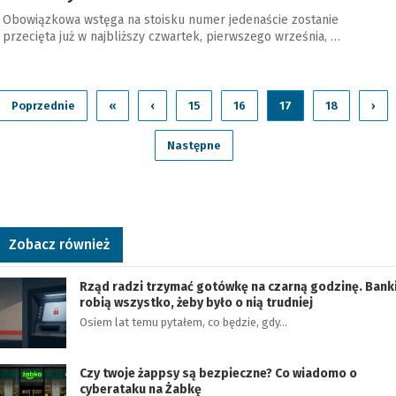
Obowiązkowa wstęga na stoisku numer jedenaście zostanie
przecięta już w najbliższy czwartek, pierwszego września, …
Poprzednie
«
‹
15
16
17
18
›
Następne
Zobacz również
Rząd radzi trzymać gotówkę na czarną godzinę. Bank
robią wszystko, żeby było o nią trudniej
Osiem lat temu pytałem, co będzie, gdy…
Czy twoje żappsy są bezpieczne? Co wiadomo o
cyberataku na Żabkę