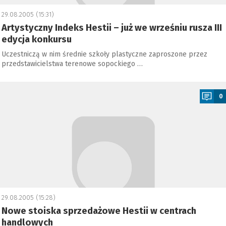
29.08.2005 (15:31)
Artystyczny Indeks Hestii – już we wrześniu rusza III
edycja konkursu
Uczestniczą w nim średnie szkoły plastyczne zaproszone przez
przedstawicielstwa terenowe sopockiego …
a
0
29.08.2005 (15:28)
Nowe stoiska sprzedażowe Hestii w centrach
handlowych