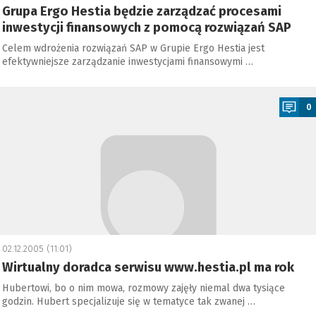
Grupa Ergo Hestia będzie zarządzać procesami
inwestycji finansowych z pomocą rozwiązań SAP
Celem wdrożenia rozwiązań SAP w Grupie Ergo Hestia jest
efektywniejsze zarządzanie inwestycjami finansowymi …
a
0
02.12.2005 (11:01)
Wirtualny doradca serwisu www.hestia.pl ma rok
Hubertowi, bo o nim mowa, rozmowy zajęły niemal dwa tysiące
godzin. Hubert specjalizuje się w tematyce tak zwanej …