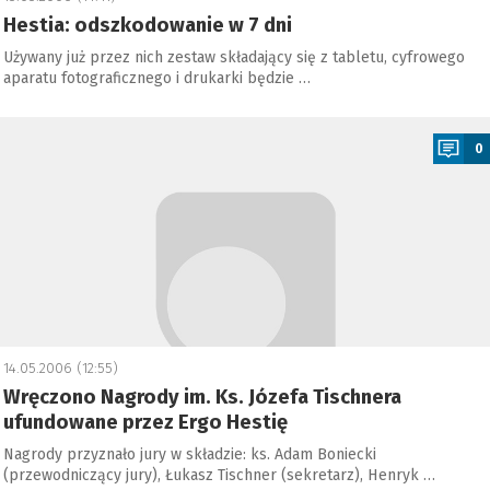
Hestia: odszkodowanie w 7 dni
Używany już przez nich zestaw składający się z tabletu, cyfrowego
aparatu fotograficznego i drukarki będzie …
a
0
14.05.2006 (12:55)
Wręczono Nagrody im. Ks. Józefa Tischnera
ufundowane przez Ergo Hestię
Nagrody przyznało jury w składzie: ks. Adam Boniecki
(przewodniczący jury), Łukasz Tischner (sekretarz), Henryk …