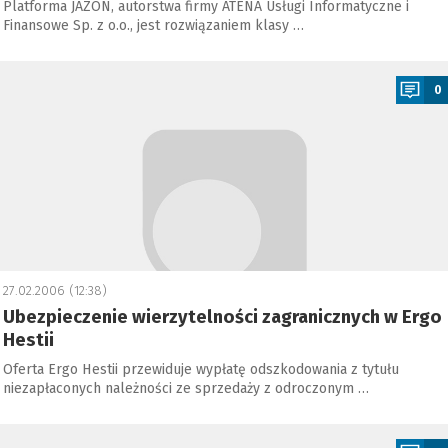
Platforma JAZON, autorstwa firmy ATENA Usługi Informatyczne i
Finansowe Sp. z o.o., jest rozwiązaniem klasy …
a
0
27.02.2006 (12:38)
Ubezpieczenie wierzytelności zagranicznych w Ergo
Hestii
Oferta Ergo Hestii przewiduje wypłatę odszkodowania z tytułu
niezapłaconych należności ze sprzedaży z odroczonym …
a