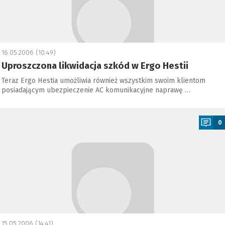
16.05.2006 (10:49)
Uproszczona likwidacja szkód w Ergo Hestii
Teraz Ergo Hestia umożliwia również wszystkim swoim klientom
posiadającym ubezpieczenie AC komunikacyjne naprawę …
a
0
15.05.2006 (14:41)