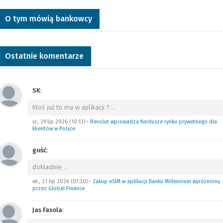
O tym mówią bankowcy
Ostatnie komentarze
SK
:
Ktoś już to ma w aplikacji ?
…
śr., 29 lip 2026 (10:13)
•
Revolut wprowadza fundusze rynku prywatnego dla
klientów w Polsce
gość
:
dokładnie
…
wt., 21 lip 2026 (07:30)
•
Zakup eSIM w aplikacji Banku Millennium wyróżniony
przez Global Finance
Jas Fasola
: