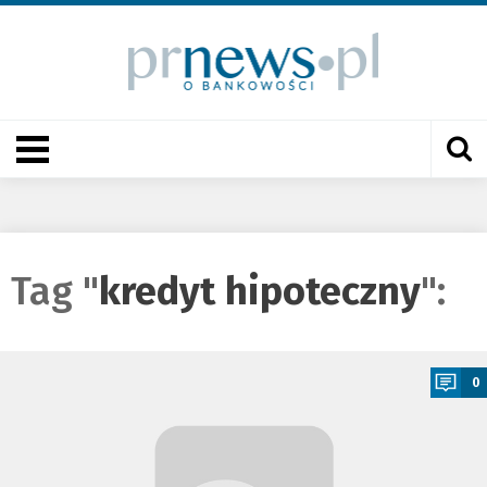
Tag "
kredyt hipoteczny
":
a
0