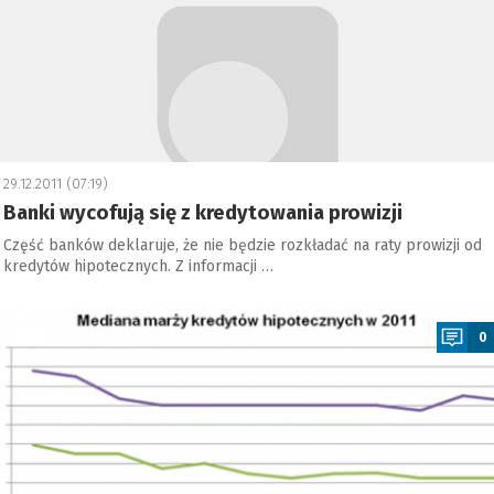
29.12.2011 (07:19)
Banki wycofują się z kredytowania prowizji
Część banków deklaruje, że nie będzie rozkładać na raty prowizji od
kredytów hipotecznych. Z informacji …
a
0