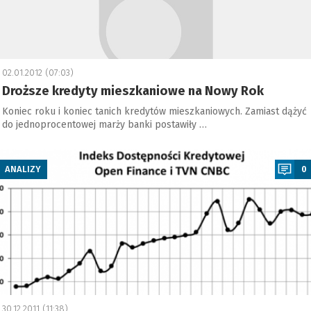
02.01.2012 (07:03)
Droższe kredyty mieszkaniowe na Nowy Rok
Koniec roku i koniec tanich kredytów mieszkaniowych. Zamiast dążyć
do jednoprocentowej marży banki postawiły …
a
ANALIZY
0
30.12.2011 (11:38)