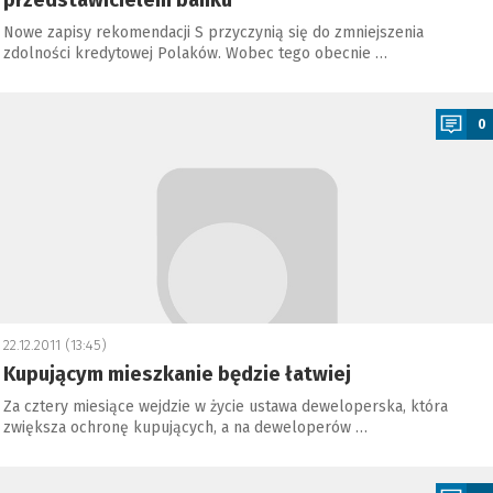
przedstawicielem banku
Nowe zapisy rekomendacji S przyczynią się do zmniejszenia
zdolności kredytowej Polaków. Wobec tego obecnie …
a
0
22.12.2011 (13:45)
Kupującym mieszkanie będzie łatwiej
Za cztery miesiące wejdzie w życie ustawa deweloperska, która
zwiększa ochronę kupujących, a na deweloperów …
a