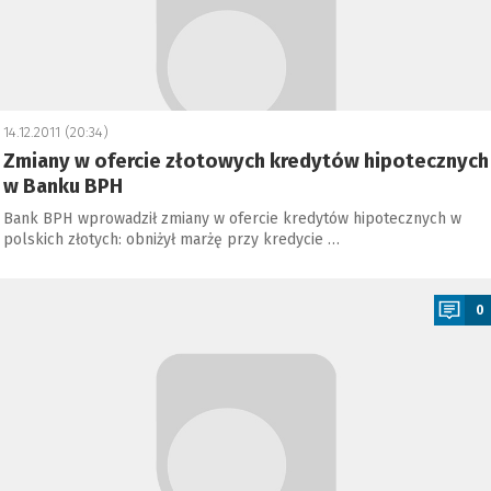
14.12.2011 (20:34)
Zmiany w ofercie złotowych kredytów hipotecznych
w Banku BPH
Bank BPH wprowadził zmiany w ofercie kredytów hipotecznych w
polskich złotych: obniżył marżę przy kredycie …
a
0