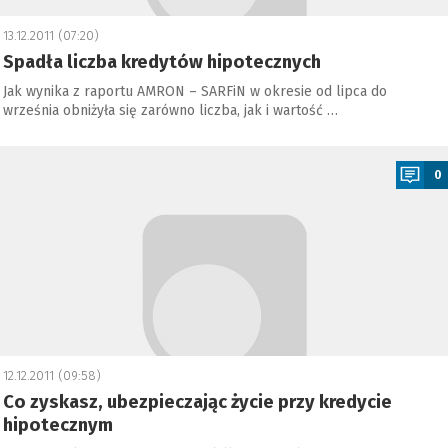
13.12.2011 (07:20)
Spadła liczba kredytów hipotecznych
Jak wynika z raportu AMRON – SARFiN w okresie od lipca do
września obniżyła się zarówno liczba, jak i wartość …
a
0
12.12.2011 (09:58)
Co zyskasz, ubezpieczając życie przy kredycie
hipotecznym