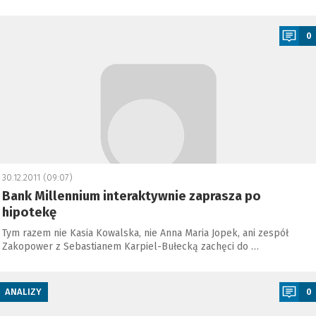
a
0
30.12.2011 (09:07)
Bank Millennium interaktywnie zaprasza po
hipotekę
Tym razem nie Kasia Kowalska, nie Anna Maria Jopek, ani zespół
Zakopower z Sebastianem Karpiel-Bułecką zachęci do …
a
ANALIZY
0