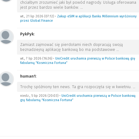
chciałbym zrozumieć jaki był powód nagrody. Usługa oferowana
jest przez bardzo wiele banków.
…
wt., 21 lip 2026 (07:12)
•
Zakup eSIM w aplikacji Banku Millennium wyróżniony
przez Global Finance
PykPyk
:
Zamiast zajmować się pierdołami niech dopracują swoją
beznadziejną aplikację bankową bo ma podstawowe
…
wt., 7 lip 2026 (16:36)
•
UniCredit uruchamia pierwszą w Polsce bankową grę
fabularną “Kosmiczna Fortuna”
human1
:
Trochę spóźniony ten news. Ta gra rozpoczęła się w kwietniu.
…
niedz., 5 lip 2026 (20:03)
•
UniCredit uruchamia pierwszą w Polsce bankową
grę fabularną “Kosmiczna Fortuna”