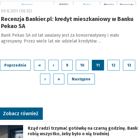
09.12.2011 (08:52)
Recenzja Bankier.pl: kredyt mieszkaniowy w Banku
Pekao SA
Bank Pekao SA od lat uważany jest za konserwatywny i mało
agresywny. Przez wiele lat nie udzielał kredytów …
Poprzednie
«
‹
9
10
11
12
13
›
»
Następne
Zobacz również
Rząd radzi trzymać gotówkę na czarną godzinę. Bank
robią wszystko, żeby było o nią trudniej