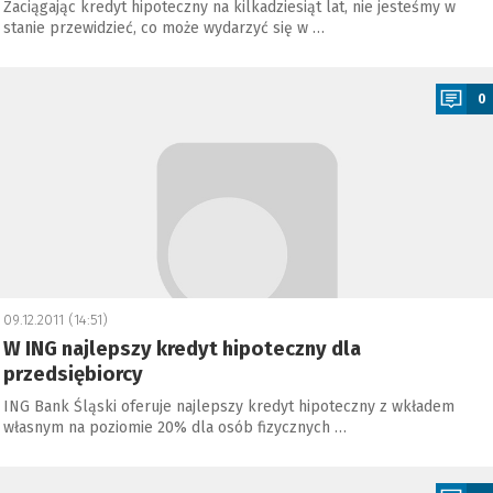
Zaciągając kredyt hipoteczny na kilkadziesiąt lat, nie jesteśmy w
stanie przewidzieć, co może wydarzyć się w …
a
0
09.12.2011 (14:51)
W ING najlepszy kredyt hipoteczny dla
przedsiębiorcy
ING Bank Śląski oferuje najlepszy kredyt hipoteczny z wkładem
własnym na poziomie 20% dla osób fizycznych …
a