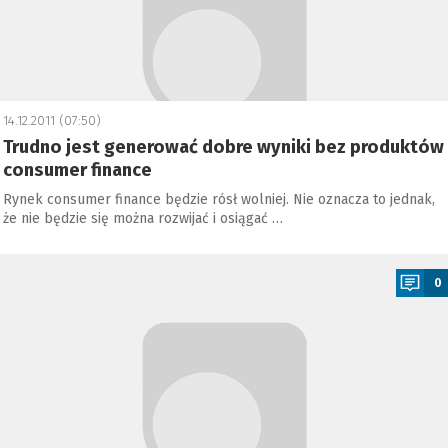
14.12.2011 (07:50)
Trudno jest generować dobre wyniki bez produktów
consumer finance
Rynek consumer finance będzie rósł wolniej. Nie oznacza to jednak,
że nie będzie się można rozwijać i osiągać …
a
0