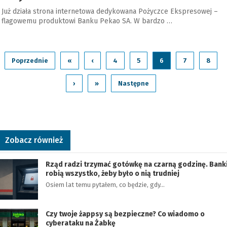
Już działa strona internetowa dedykowana Pożyczce Ekspresowej –
flagowemu produktowi Banku Pekao SA. W bardzo …
Poprzednie
«
‹
4
5
6
7
8
›
»
Następne
Zobacz również
Rząd radzi trzymać gotówkę na czarną godzinę. Bank
robią wszystko, żeby było o nią trudniej
Osiem lat temu pytałem, co będzie, gdy…
Czy twoje żappsy są bezpieczne? Co wiadomo o
cyberataku na Żabkę