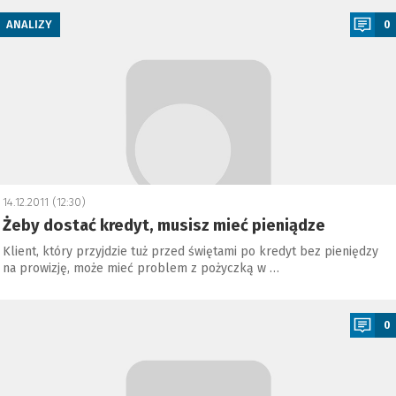
ANALIZY
0
14.12.2011 (12:30)
Żeby dostać kredyt, musisz mieć pieniądze
Klient, który przyjdzie tuż przed świętami po kredyt bez pieniędzy
na prowizję, może mieć problem z pożyczką w …
a
0