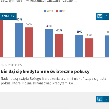
Lecz tym razem w reklamach znacznie rzadziej …
a
ANALIZY
0
09.12.2011 (11:27)
Nie daj się kredytom na świąteczne pokusy
Nadchodzą święta Bożego Narodzenia, a z nimi niekończąca się lista
pokus, które można sfinansować kredytem. Co …
a
0