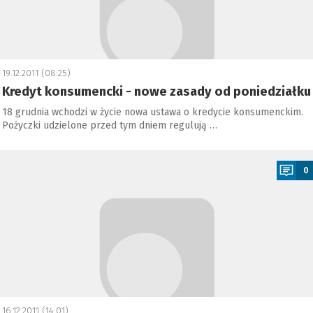
19.12.2011 (08:25)
Kredyt konsumencki - nowe zasady od poniedziałku
18 grudnia wchodzi w życie nowa ustawa o kredycie konsumenckim.
Pożyczki udzielone przed tym dniem regulują …
a
0
16.12.2011 (14:01)