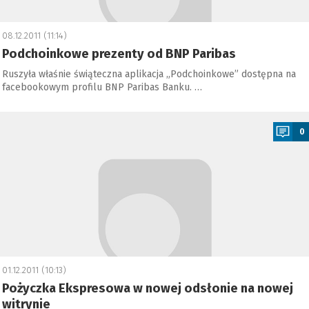
08.12.2011 (11:14)
Podchoinkowe prezenty od BNP Paribas
Ruszyła właśnie świąteczna aplikacja „Podchoinkowe” dostępna na
facebookowym profilu BNP Paribas Banku. …
a
0
01.12.2011 (10:13)
Pożyczka Ekspresowa w nowej odsłonie na nowej
witrynie