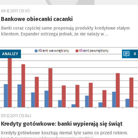
09.12.2011 (13:31)
Bankowe obiecanki cacanki
Banki coraz częściej same proponują produkty kredytowe stałym
klientom. Expander ostrzega jednak, że nie należy w …
a
ANALIZY
0
09.12.2011 (13:04)
Kredyty gotówkowe: banki wypierają się świąt
Kredyty gotówkowe kosztują niemal tyle samo co przed rokiem.