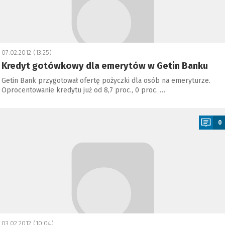
07.02.2012 (13:25)
Kredyt gotówkowy dla emerytów w Getin Banku
Getin Bank przygotował ofertę pożyczki dla osób na emeryturze.
Oprocentowanie kredytu już od 8,7 proc., 0 proc. …
a
0
03.02.2012 (10:04)