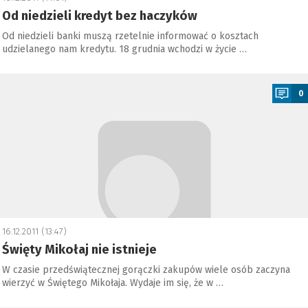
Od niedzieli kredyt bez haczyków
Od niedzieli banki muszą rzetelnie informować o kosztach
udzielanego nam kredytu. 18 grudnia wchodzi w życie …
a
0
16.12.2011 (13:47)
Święty Mikołaj nie istnieje
W czasie przedświątecznej gorączki zakupów wiele osób zaczyna
wierzyć w Świętego Mikołaja. Wydaje im się, że w …
a