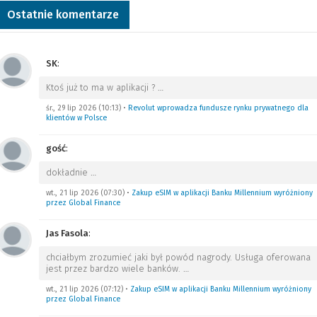
Ostatnie komentarze
SK
:
Ktoś już to ma w aplikacji ?
…
śr., 29 lip 2026 (10:13)
•
Revolut wprowadza fundusze rynku prywatnego dla
klientów w Polsce
gość
:
dokładnie
…
wt., 21 lip 2026 (07:30)
•
Zakup eSIM w aplikacji Banku Millennium wyróżniony
przez Global Finance
Jas Fasola
:
chciałbym zrozumieć jaki był powód nagrody. Usługa oferowana
jest przez bardzo wiele banków.
…
wt., 21 lip 2026 (07:12)
•
Zakup eSIM w aplikacji Banku Millennium wyróżniony
przez Global Finance