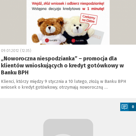
09.01.2012 (12:35)
„Noworoczna niespodzianka” – promocja dla
klientów wnioskujących o kredyt gotówkowy w
Banku BPH
Klienci, którzy między 9 stycznia a 10 lutego, złożą w Banku BPH
wniosek o kredyt gotówkowy, otrzymają noworoczną …
a
0