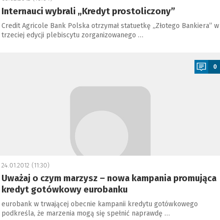
Internauci wybrali „Kredyt prostoliczony”
Credit Agricole Bank Polska otrzymał statuetkę „Złotego Bankiera” w
trzeciej edycji plebiscytu zorganizowanego …
a
0
24.01.2012 (11:30)
Uważaj o czym marzysz – nowa kampania promująca
kredyt gotówkowy eurobanku
eurobank w trwającej obecnie kampanii kredytu gotówkowego
podkreśla, że marzenia mogą się spełnić naprawdę …