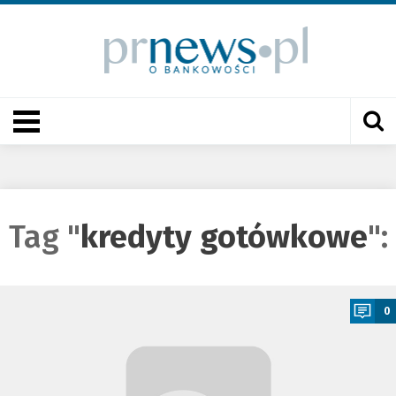
Tag "
kredyty gotówkowe
":
a
0