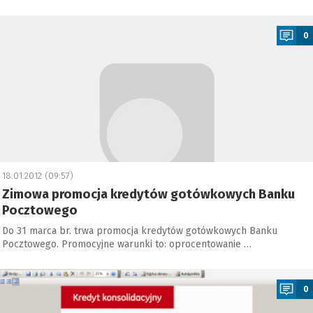
a
0
18.01.2012 (09:57)
Zimowa promocja kredytów gotówkowych Banku
Pocztowego
Do 31 marca br. trwa promocja kredytów gotówkowych Banku
Pocztowego. Promocyjne warunki to: oprocentowanie …
a
0