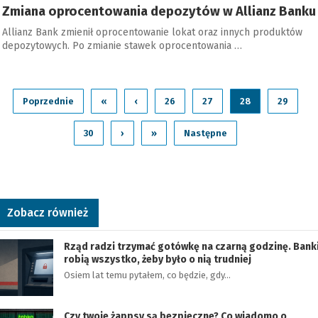
Zmiana oprocentowania depozytów w Allianz Banku
Allianz Bank zmienił oprocentowanie lokat oraz innych produktów
depozytowych. Po zmianie stawek oprocentowania …
Poprzednie
«
‹
26
27
28
29
30
›
»
Następne
Zobacz również
Rząd radzi trzymać gotówkę na czarną godzinę. Bank
robią wszystko, żeby było o nią trudniej
Osiem lat temu pytałem, co będzie, gdy…
Czy twoje żappsy są bezpieczne? Co wiadomo o