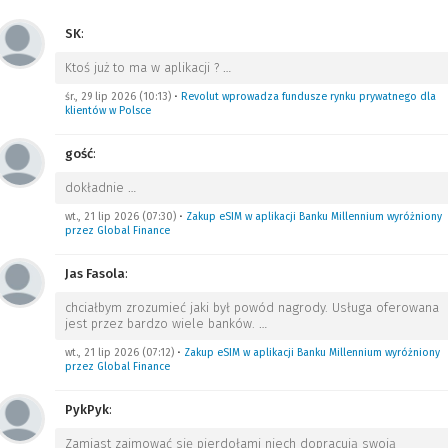
SK
:
Ktoś już to ma w aplikacji ?
…
śr., 29 lip 2026 (10:13)
•
Revolut wprowadza fundusze rynku prywatnego dla
klientów w Polsce
gość
:
dokładnie
…
wt., 21 lip 2026 (07:30)
•
Zakup eSIM w aplikacji Banku Millennium wyróżniony
przez Global Finance
Jas Fasola
:
chciałbym zrozumieć jaki był powód nagrody. Usługa oferowana
jest przez bardzo wiele banków.
…
wt., 21 lip 2026 (07:12)
•
Zakup eSIM w aplikacji Banku Millennium wyróżniony
przez Global Finance
PykPyk
:
Zamiast zajmować się pierdołami niech dopracują swoją