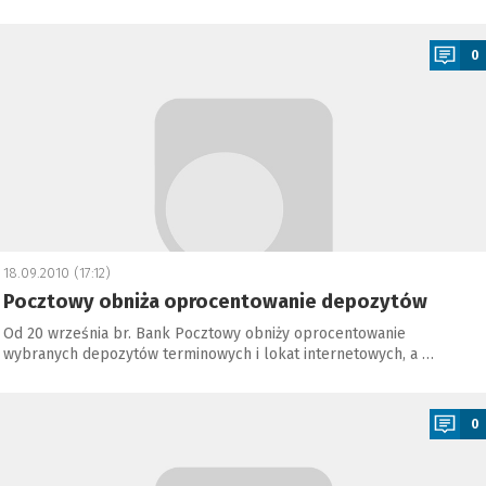
a
0
18.09.2010 (17:12)
Pocztowy obniża oprocentowanie depozytów
Od 20 września br. Bank Pocztowy obniży oprocentowanie
wybranych depozytów terminowych i lokat internetowych, a …
a
0