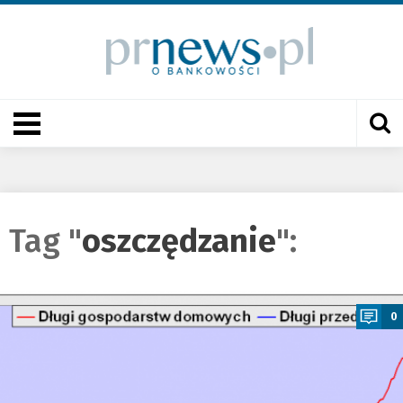
Tag "
oszczędzanie
":
a
0