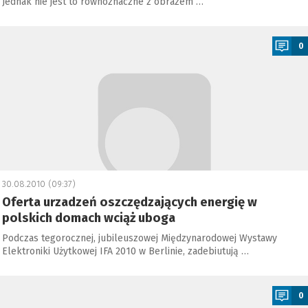
Jednak nie jest to równoznaczne z obrazem …
a
0
30.08.2010 (09:37)
Oferta urzadzeń oszczędzających energię w
polskich domach wciąż uboga
Podczas tegorocznej, jubileuszowej Międzynarodowej Wystawy
Elektroniki Użytkowej IFA 2010 w Berlinie, zadebiutują …
a
0