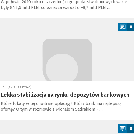
W połowie 2010 roku oszczędności gospodarstw domowych warte
były 844,6 mld PLN, co oznacza wzrost o +8,7 mld PLN …
a
0
15.09.2010 (15:42)
Lekka stabilizacja na rynku depozytów bankowych
Które lokaty w tej chwili się opłacają? Który bank ma najlepszą
ofertę? O tym w rozmowie z Michałem Sadrakiem - …
a
0