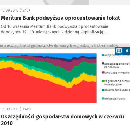
16.09.2010 (12:15)
Meritum Bank podwyższa oprocentowanie lokat
Od 16 września Meritum Bank podwyższa oprocentowanie
depozytów 12 i 18-miesięcznych z dzienną kapitalizacją …
a
0
16.09.2010 (11:46)
Oszczędności gospodarstw domowych w czerwcu
2010