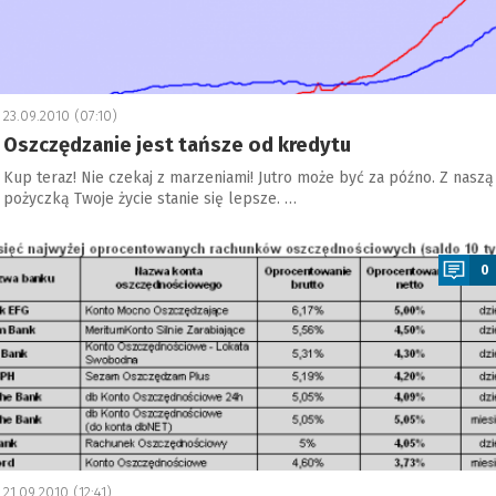
23.09.2010 (07:10)
Oszczędzanie jest tańsze od kredytu
Kup teraz! Nie czekaj z marzeniami! Jutro może być za późno. Z naszą
pożyczką Twoje życie stanie się lepsze. …
a
0
21.09.2010 (12:41)