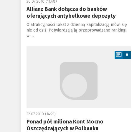
30.07.2010 (11:48)
Allianz Bank dołącza do banków
oferujących antybelkowe depozyty
O atrakcyjności lokat z dzienną kapitalizacją mówi się
nie od dziś. Potwierdzają ją przeprowadzane rankingi,
w …
a
0
22.07.2010 (14:21)
Ponad pół miliona Kont Mocno
Oszczędzających w Polbanku