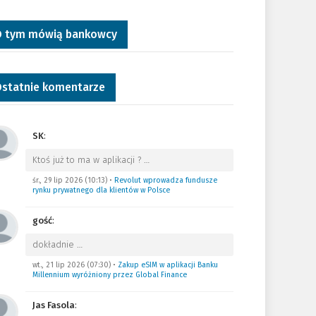
 tym mówią bankowcy
statnie komentarze
SK
:
Ktoś już to ma w aplikacji ?
…
śr., 29 lip 2026 (10:13)
•
Revolut wprowadza fundusze
rynku prywatnego dla klientów w Polsce
gość
:
dokładnie
…
wt., 21 lip 2026 (07:30)
•
Zakup eSIM w aplikacji Banku
Millennium wyróżniony przez Global Finance
Jas Fasola
: