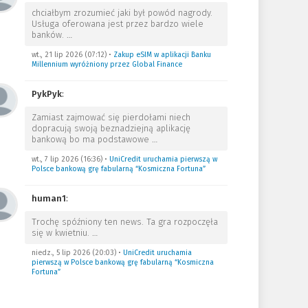
chciałbym zrozumieć jaki był powód nagrody.
Usługa oferowana jest przez bardzo wiele
banków.
…
wt., 21 lip 2026 (07:12)
•
Zakup eSIM w aplikacji Banku
Millennium wyróżniony przez Global Finance
PykPyk
:
Zamiast zajmować się pierdołami niech
dopracują swoją beznadziejną aplikację
bankową bo ma podstawowe
…
wt., 7 lip 2026 (16:36)
•
UniCredit uruchamia pierwszą w
Polsce bankową grę fabularną “Kosmiczna Fortuna”
human1
:
Trochę spóźniony ten news. Ta gra rozpoczęła
się w kwietniu.
…
niedz., 5 lip 2026 (20:03)
•
UniCredit uruchamia
pierwszą w Polsce bankową grę fabularną “Kosmiczna
Fortuna”