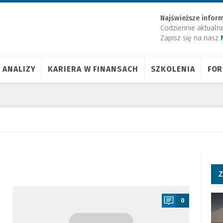
Najświeższe inform
Codziennie aktualn
Zapisz się na nasz
ANALIZY
KARIERA W FINANSACH
SZKOLENIA
FO
Z
a
0