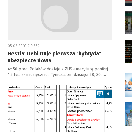
05.08.2010 (13:56)
Hestia: Debiutuje pierwsza "hybryda"
ubezpieczeniowa
Aż 50 proc. Polaków dostaje z ZUS emeryturę poniżej
1,5 tys. zł miesięcznie. Tymczasem dzisiejsi 40, 30, …
a
0