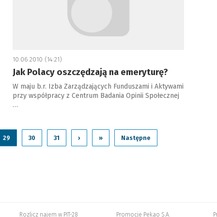
10.06.2010 (14:21)
Jak Polacy oszczędzają na emeryturę?
W maju b.r. Izba Zarządzających Funduszami i Aktywami
przy współpracy z Centrum Badania Opinii Społecznej
…
29
30
31
›
»
Następne
Rozlicz najem w PIT-28
Promocje Pekao S.A.
P