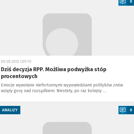
0
09.05.2012 (09:11)
Dziś decyzja RPP. Możliwa podwyżka stóp
procentowych
Emocje wywołane niefortunnymi wypowiedziami polityków znów
wzięły gorę nad rozsądkiem. Niestety, po raz kolejny …
a
ANALIZY
0