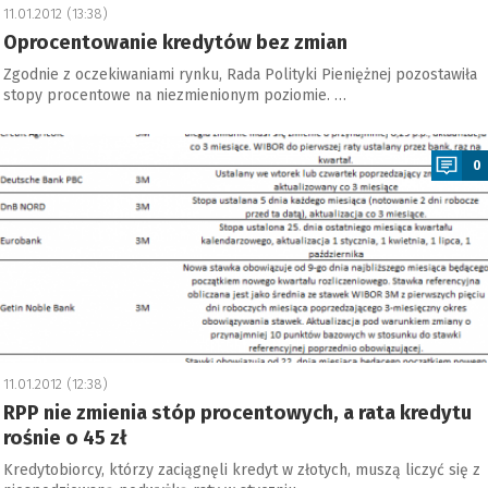
11.01.2012 (13:38)
Oprocentowanie kredytów bez zmian
Zgodnie z oczekiwaniami rynku, Rada Polityki Pieniężnej pozostawiła
stopy procentowe na niezmienionym poziomie. …
a
0
11.01.2012 (12:38)
RPP nie zmienia stóp procentowych, a rata kredytu
rośnie o 45 zł
Kredytobiorcy, którzy zaciągnęli kredyt w złotych, muszą liczyć się z