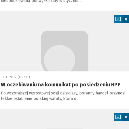
niespodziewaną podwyżką raty w styczniu. …
a
0
11.01.2012 (09:56)
W oczekiwaniu na komunikat po posiedzeniu RPP
Po wczorajszej wzrostowej sesji dzisiejszy, poranny handel przynosi
lekkie osłabienie polskiej waluty, która o …
a
0