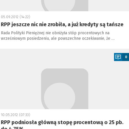
05.09.2012 (14:22)
RPP jeszcze nic nie zrobiła, a już kredyty są tańsze
Rada Polityki Pieniężnej nie obniżyła stóp procentowych na
wrześniowym posiedzeniu, ale powszechne oczekiwanie, że …
a
0
10.05.2012 (07:33)
RPP podniosła główną stopę procentową o 25 pb.