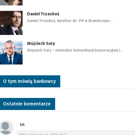
Daniel Trzaskoś
Daniel Trzaskoś, dyrektor ds. PR w Brandscope…
Wojciech Sury
Wojciech Sury – menedżer komunikacji korporacyjnej i…
O tym mówią bankowcy
Ostatnie komentarze
SK
:
Ktoś już to ma w aplikacji ?
…