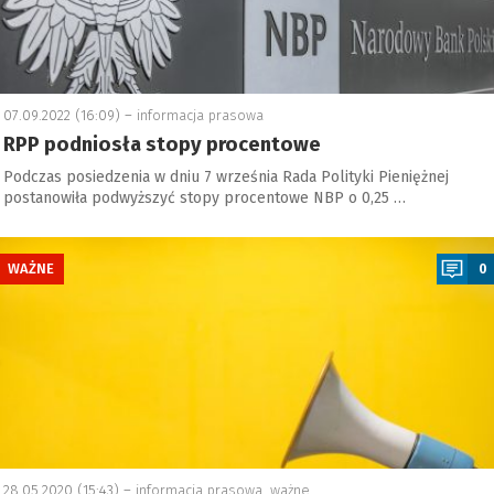
07.09.2022 (16:09) –
informacja prasowa
RPP podniosła stopy procentowe
Podczas posiedzenia w dniu 7 września Rada Polityki Pieniężnej
postanowiła podwyższyć stopy procentowe NBP o 0,25 …
a
WAŻNE
0
28.05.2020 (15:43) –
informacja prasowa
,
ważne