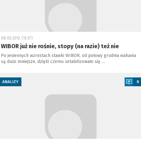
08.02.2012 (13:37)
WIBOR już nie rośnie, stopy (na razie) też nie
Po jesiennych wzrostach stawki WIBOR, od połowy grudnia wahania
są dużo mniejsze, dzięki czemu ustabilizowało się …
a
ANALIZY
0