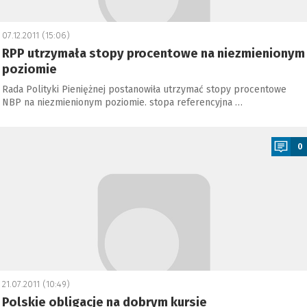
07.12.2011 (15:06)
RPP utrzymała stopy procentowe na niezmienionym
poziomie
Rada Polityki Pieniężnej postanowiła utrzymać stopy procentowe
NBP na niezmienionym poziomie. stopa referencyjna …
a
0
21.07.2011 (10:49)
Polskie obligacje na dobrym kursie