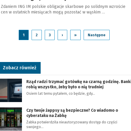
Zdaniem ING IM polskie obligacje skarbowe po solidnym wzroście
cen w ostatnich miesiącach mogą pozostać w wąskim …
1
2
3
›
»
Następne
Zobacz również
Rząd radzi trzymać gotówkę na czarną godzinę. Bank
robią wszystko, żeby było o nią trudniej
Osiem lat temu pytałem, co będzie, gdy…
Czy twoje żappsy są bezpieczne? Co wiadomo o
cyberataku na Żabkę
Żabka potwierdziła nieautoryzowany dostęp do części
swojego…