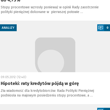
do 4,75%
Stopy procentowe wzrosły ponieważ w opinii Rady zaostrzenie
polityki pieniężnej dokonane w pierwszej połowie …
a
ANALIZY
0
09.05.2012 (12:40)
Hipoteki: raty kredytów pójdą w górę
Zła wiadomość dla kredytobiorców: Rada Polityki Pieniężnej
podniosła na majowym posiedzeniu stopy procentowe, a …
a