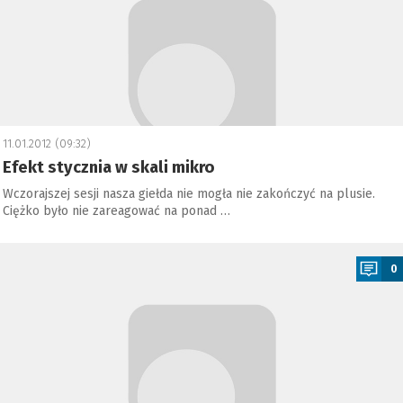
11.01.2012 (09:32)
Efekt stycznia w skali mikro
Wczorajszej sesji nasza giełda nie mogła nie zakończyć na plusie.
Ciężko było nie zareagować na ponad …
a
0