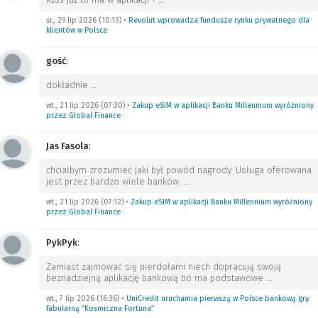
śr., 29 lip 2026 (10:13)
•
Revolut wprowadza fundusze rynku prywatnego dla
klientów w Polsce
gość
:
dokładnie
…
wt., 21 lip 2026 (07:30)
•
Zakup eSIM w aplikacji Banku Millennium wyróżniony
przez Global Finance
Jas Fasola
:
chciałbym zrozumieć jaki był powód nagrody. Usługa oferowana
jest przez bardzo wiele banków.
…
wt., 21 lip 2026 (07:12)
•
Zakup eSIM w aplikacji Banku Millennium wyróżniony
przez Global Finance
PykPyk
:
Zamiast zajmować się pierdołami niech dopracują swoją
beznadziejną aplikację bankową bo ma podstawowe
…
wt., 7 lip 2026 (16:36)
•
UniCredit uruchamia pierwszą w Polsce bankową grę
fabularną “Kosmiczna Fortuna”