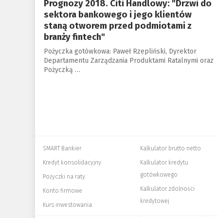
Prognozy 2018. Citi Handlowy: "Drzwi do
sektora bankowego i jego klientów
staną otworem przed podmiotami z
branży fintech"
Pożyczka gotówkowa: Paweł Rzepliński, Dyrektor
Departamentu Zarządzania Produktami Ratalnymi oraz
Pożyczką …
SMART Bankier
Kalkulator brutto netto
Kredyt konsolidacyjny
Kalkulator kredytu
gotówkowego
Pożyczki na raty
Kalkulator zdolności
Konto firmowe
kredytowej
Kurs inwestowania