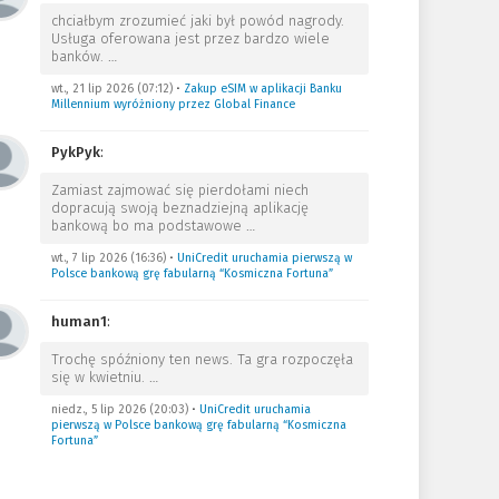
chciałbym zrozumieć jaki był powód nagrody.
Usługa oferowana jest przez bardzo wiele
banków.
…
wt., 21 lip 2026 (07:12)
•
Zakup eSIM w aplikacji Banku
Millennium wyróżniony przez Global Finance
PykPyk
:
Zamiast zajmować się pierdołami niech
dopracują swoją beznadziejną aplikację
bankową bo ma podstawowe
…
wt., 7 lip 2026 (16:36)
•
UniCredit uruchamia pierwszą w
Polsce bankową grę fabularną “Kosmiczna Fortuna”
human1
:
Trochę spóźniony ten news. Ta gra rozpoczęła
się w kwietniu.
…
niedz., 5 lip 2026 (20:03)
•
UniCredit uruchamia
pierwszą w Polsce bankową grę fabularną “Kosmiczna
Fortuna”