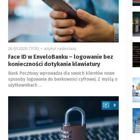
26.03.2020 (11:13) –
artykuł nadesłany
Face ID w EnveloBanku – logowanie bez
konieczności dotykania klawiatury
Bank Pocztowy wprowadza dla swoich klientów nowe
sposoby logowania do bankowości cyfrowej. Z myślą o
użytkownikach …
a
0