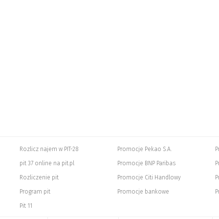
Rozlicz najem w PIT-28
Promocje Pekao S.A.
P
pit 37 online na pit.pl
Promocje BNP Paribas
P
Rozliczenie pit
Promocje Citi Handlowy
P
Program pit
Promocje bankowe
P
Pit 11