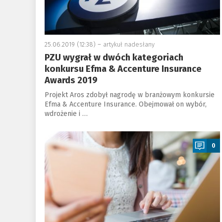
25.06.2019 (12:38) –
artykuł nadesłany
PZU wygrał w dwóch kategoriach
konkursu Efma & Accenture Insurance
Awards 2019
Projekt Aros zdobył nagrodę w branżowym konkursie
Efma & Accenture Insurance. Obejmował on wybór,
wdrożenie i …
a
0