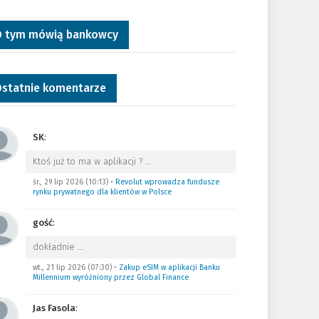
 tym mówią bankowcy
statnie komentarze
SK
:
Ktoś już to ma w aplikacji ?
…
śr., 29 lip 2026 (10:13)
•
Revolut wprowadza fundusze
rynku prywatnego dla klientów w Polsce
gość
:
dokładnie
…
wt., 21 lip 2026 (07:30)
•
Zakup eSIM w aplikacji Banku
Millennium wyróżniony przez Global Finance
Jas Fasola
: