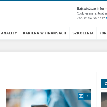
Najświeższe inform
Codziennie aktualn
Zapisz się na nasz
ANALIZY
KARIERA W FINANSACH
SZKOLENIA
FO
Z
a
0