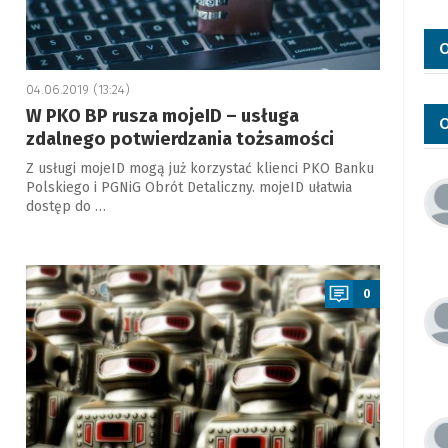
O
04.06.2019 (13:24)
W PKO BP rusza mojeID – usługa
O
zdalnego potwierdzania tożsamości
Z usługi mojeID mogą już korzystać klienci PKO Banku
Polskiego i PGNiG Obrót Detaliczny. mojeID ułatwia
dostęp do …
a
0