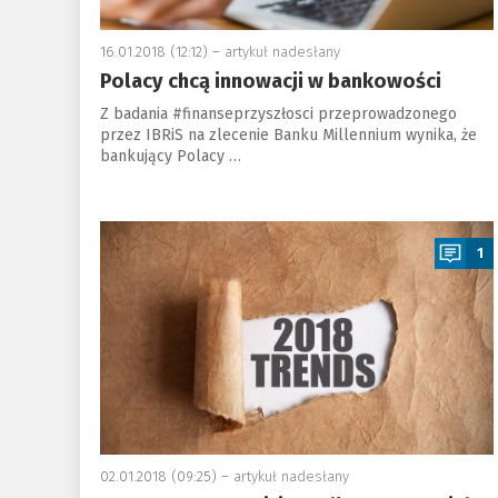
16.01.2018 (12:12) –
artykuł nadesłany
Polacy chcą innowacji w bankowości
Z badania #finanseprzyszłosci przeprowadzonego
przez IBRiS na zlecenie Banku Millennium wynika, że
bankujący Polacy …
a
1
02.01.2018 (09:25) –
artykuł nadesłany