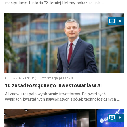
manipulację. Historia 72-letniej Heleny pokazuje, jak …
a
0
06.08.2026 (20:34) –
informacja prasowa
10 zasad rozsądnego inwestowania w AI
AI znowu rozpala wyobraźnię inwestorów. Po świetnych
wynikach kwartalnych największych spółek technologicznych …
a
0