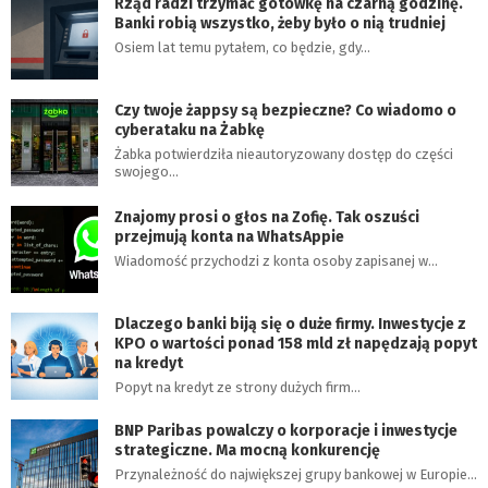
Rząd radzi trzymać gotówkę na czarną godzinę.
Banki robią wszystko, żeby było o nią trudniej
Osiem lat temu pytałem, co będzie, gdy…
Czy twoje żappsy są bezpieczne? Co wiadomo o
cyberataku na Żabkę
Żabka potwierdziła nieautoryzowany dostęp do części
swojego…
Znajomy prosi o głos na Zofię. Tak oszuści
przejmują konta na WhatsAppie
Wiadomość przychodzi z konta osoby zapisanej w…
Dlaczego banki biją się o duże firmy. Inwestycje z
KPO o wartości ponad 158 mld zł napędzają popyt
na kredyt
Popyt na kredyt ze strony dużych firm…
BNP Paribas powalczy o korporacje i inwestycje
strategiczne. Ma mocną konkurencję
Przynależność do największej grupy bankowej w Europie…