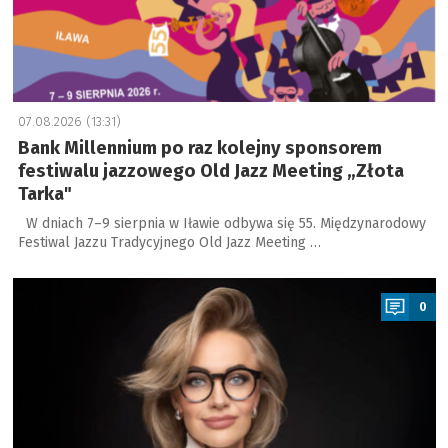
07.08.2026 (13:31)
Bank Millennium po raz kolejny sponsorem
festiwalu jazzowego Old Jazz Meeting „Złota
Tarka"
W dniach 7–9 sierpnia w Iławie odbywa się 55. Międzynarodowy
Festiwal Jazzu Tradycyjnego Old Jazz Meeting …
a
0