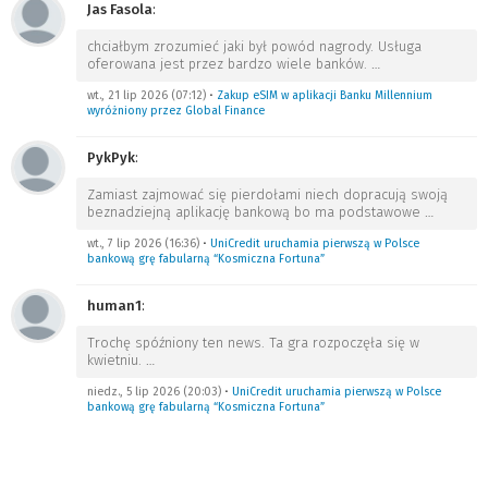
Jas Fasola
:
chciałbym zrozumieć jaki był powód nagrody. Usługa
oferowana jest przez bardzo wiele banków.
…
wt., 21 lip 2026 (07:12)
•
Zakup eSIM w aplikacji Banku Millennium
wyróżniony przez Global Finance
PykPyk
:
Zamiast zajmować się pierdołami niech dopracują swoją
beznadziejną aplikację bankową bo ma podstawowe
…
wt., 7 lip 2026 (16:36)
•
UniCredit uruchamia pierwszą w Polsce
bankową grę fabularną “Kosmiczna Fortuna”
human1
:
Trochę spóźniony ten news. Ta gra rozpoczęła się w
kwietniu.
…
niedz., 5 lip 2026 (20:03)
•
UniCredit uruchamia pierwszą w Polsce
bankową grę fabularną “Kosmiczna Fortuna”