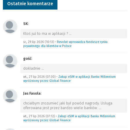
Ostatnie komentarze
SK
:
Ktoś już to ma w aplikacji ?
…
śr., 29 lip 2026 (10:13)
•
Revolut wprowadza fundusze rynku
prywatnego dla klientów w Polsce
gość
:
dokładnie
…
wt., 21 lip 2026 (07:30)
•
Zakup eSIM w aplikacji Banku Millennium
wyróżniony przez Global Finance
Jas Fasola
:
chciałbym zrozumieć jaki był powód nagrody. Usługa
oferowana jest przez bardzo wiele banków.
…
wt., 21 lip 2026 (07:12)
•
Zakup eSIM w aplikacji Banku Millennium
wyróżniony przez Global Finance