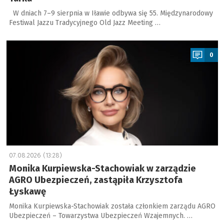
W dniach 7–9 sierpnia w Iławie odbywa się 55. Międzynarodowy
Festiwal Jazzu Tradycyjnego Old Jazz Meeting …
a
0
07.08.2026 (13:28)
Monika Kurpiewska-Stachowiak w zarządzie
AGRO Ubezpieczeń, zastąpiła Krzysztofa
Łyskawę
Monika Kurpiewska-Stachowiak została członkiem zarządu AGRO
Ubezpieczeń – Towarzystwa Ubezpieczeń Wzajemnych. …