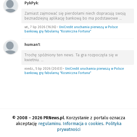
PykPyk
:
Zamiast zajmować się pierdołami niech dopracują swoją
beznadziejną aplikację bankową bo ma podstawowe
…
wt., 7 lip 2026 (16:36)
•
UniCredit uruchamia pierwszą w Polsce
bankową grę fabularną “Kosmiczna Fortuna”
human1
:
Trochę spóźniony ten news. Ta gra rozpoczęła się w
kwietniu.
…
niedz., 5 lip 2026 (20:03)
•
UniCredit uruchamia pierwszą w Polsce
bankową grę fabularną “Kosmiczna Fortuna”
© 2008 − 2026 PRNews.pl.
Korzystanie z portalu oznacza
akceptację
regulaminu
.
Informacja o cookies
.
Polityka
prywatności