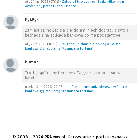
wt., 21 lip 2026 (07:12)
•
Zakup eSIM w aplikacji Banku Millennium
wyróżniony przez Global Finance
PykPyk
:
Zamiast zajmować się pierdołami niech dopracują swoją
beznadziejną aplikację bankową bo ma podstawowe
…
wt., 7 lip 2026 (16:36)
•
UniCredit uruchamia pierwszą w Polsce
bankową grę fabularną “Kosmiczna Fortuna”
human1
:
Trochę spóźniony ten news. Ta gra rozpoczęła się w
kwietniu.
…
niedz., 5 lip 2026 (20:03)
•
UniCredit uruchamia pierwszą w Polsce
bankową grę fabularną “Kosmiczna Fortuna”
© 2008 − 2026 PRNews.pl.
Korzystanie z portalu oznacza