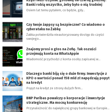
Rząd radzi trzymać gotówkę na czarną godzinę.
Banki robią wszystko, żeby było o nią trudniej
Osiem lat temu pytałem, co będzie, gdy…
Czy twoje żappsy są bezpieczne? Co wiadomo o
cyberataku na Żabkę
Żabka potwierdziła nieautoryzowany dostęp do części
swojego…
Znajomy prosi o głos na Zofię. Tak oszuści
przejmują konta na WhatsAppie
Wiadomość przychodzi z konta osoby zapisanej w…
Dlaczego banki biją się o duże firmy. Inwestycje z
KPO o wartości ponad 158 mld zł napędzają popyt
na kredyt
Popyt na kredyt ze strony dużych firm…
BNP Paribas powalczy o korporacje i inwestycje
strategiczne. Ma mocną konkurencję
Przynależność do największej grupy bankowej w Europie…