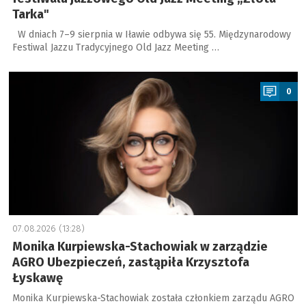
Tarka"
W dniach 7–9 sierpnia w Iławie odbywa się 55. Międzynarodowy
Festiwal Jazzu Tradycyjnego Old Jazz Meeting …
a
0
07.08.2026 (13:28)
Monika Kurpiewska-Stachowiak w zarządzie
AGRO Ubezpieczeń, zastąpiła Krzysztofa
Łyskawę
Monika Kurpiewska-Stachowiak została członkiem zarządu AGRO