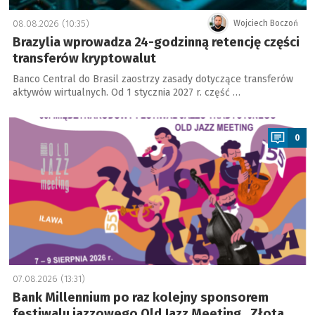
08.08.2026 (10:35)
Wojciech Boczoń
Brazylia wprowadza 24-godzinną retencję części
transferów kryptowalut
Banco Central do Brasil zaostrzy zasady dotyczące transferów
aktywów wirtualnych. Od 1 stycznia 2027 r. część …
a
0
07.08.2026 (13:31)
Bank Millennium po raz kolejny sponsorem
festiwalu jazzowego Old Jazz Meeting „Złota