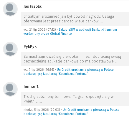
Jas Fasola
:
chciałbym zrozumieć jaki był powód nagrody. Usługa
oferowana jest przez bardzo wiele banków.
…
wt., 21 lip 2026 (07:12)
•
Zakup eSIM w aplikacji Banku Millennium
wyróżniony przez Global Finance
PykPyk
:
Zamiast zajmować się pierdołami niech dopracują swoją
beznadziejną aplikację bankową bo ma podstawowe
…
wt., 7 lip 2026 (16:36)
•
UniCredit uruchamia pierwszą w Polsce
bankową grę fabularną “Kosmiczna Fortuna”
human1
:
Trochę spóźniony ten news. Ta gra rozpoczęła się w
kwietniu.
…
niedz., 5 lip 2026 (20:03)
•
UniCredit uruchamia pierwszą w Polsce
bankową grę fabularną “Kosmiczna Fortuna”