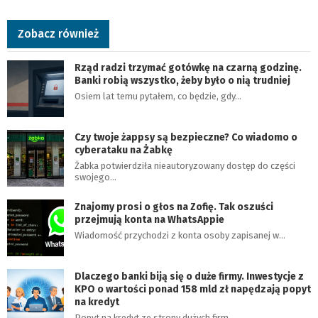
Zobacz również
Rząd radzi trzymać gotówkę na czarną godzinę.
Banki robią wszystko, żeby było o nią trudniej
Osiem lat temu pytałem, co będzie, gdy…
Czy twoje żappsy są bezpieczne? Co wiadomo o
cyberataku na Żabkę
Żabka potwierdziła nieautoryzowany dostęp do części
swojego…
Znajomy prosi o głos na Zofię. Tak oszuści
przejmują konta na WhatsAppie
Wiadomość przychodzi z konta osoby zapisanej w…
Dlaczego banki biją się o duże firmy. Inwestycje z
KPO o wartości ponad 158 mld zł napędzają popyt
na kredyt
Popyt na kredyt ze strony dużych firm…