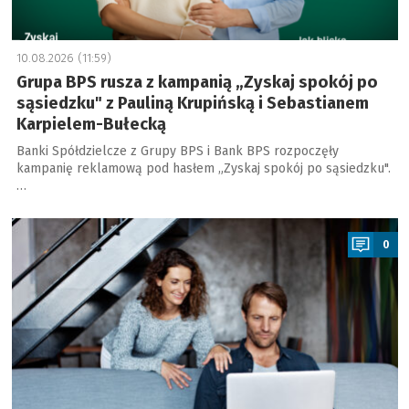
10.08.2026 (11:59)
Grupa BPS rusza z kampanią „Zyskaj spokój po
sąsiedzku" z Pauliną Krupińską i Sebastianem
Karpielem-Bułecką
Banki Spółdzielcze z Grupy BPS i Bank BPS rozpoczęły
kampanię reklamową pod hasłem „Zyskaj spokój po sąsiedzku".
…
a
0