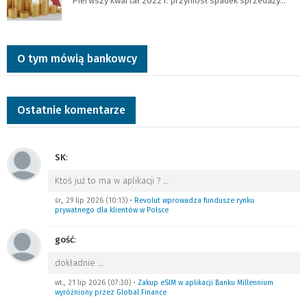
Pierwszy kwartał 2022 r. przyniósł spadek sprzedaży…
O tym mówią bankowcy
Ostatnie komentarze
SK
:
Ktoś już to ma w aplikacji ?
…
śr., 29 lip 2026 (10:13)
•
Revolut wprowadza fundusze rynku
prywatnego dla klientów w Polsce
gość
:
dokładnie
…
wt., 21 lip 2026 (07:30)
•
Zakup eSIM w aplikacji Banku Millennium
wyróżniony przez Global Finance