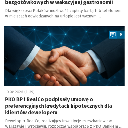
bezgotówkowych w wakacyjnej gastronomii
Dla większości Polaków możliwość zapłaty kartą lub telefonem
w miejscach odwiedzanych na urlopie jest ważnym …
a
0
10.08.2026 (11:39)
PKO BP i RealCo podpisały umowę o
preferencyjnych kredytach hipotecznych dla
klientów dewelopera
Deweloper RealCo, realizujący inwestycje mieszkaniowe w
Warszawie i Wrocławiu, rozpoczął współpracę z PKO Bankiem …