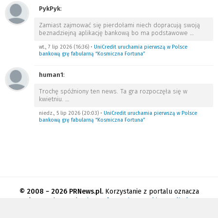
PykPyk
:
Zamiast zajmować się pierdołami niech dopracują swoją
beznadziejną aplikację bankową bo ma podstawowe
…
wt., 7 lip 2026 (16:36)
•
UniCredit uruchamia pierwszą w Polsce
bankową grę fabularną “Kosmiczna Fortuna”
human1
:
Trochę spóźniony ten news. Ta gra rozpoczęła się w
kwietniu.
…
niedz., 5 lip 2026 (20:03)
•
UniCredit uruchamia pierwszą w Polsce
bankową grę fabularną “Kosmiczna Fortuna”
© 2008 − 2026 PRNews.pl.
Korzystanie z portalu oznacza
akceptację
regulaminu
.
Informacja o cookies
.
Polityka
prywatności