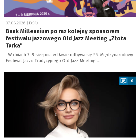
07.08.2026 (13:31)
Bank Millennium po raz kolejny sponsorem
festiwalu jazzowego Old Jazz Meeting „Złota
Tarka"
W dniach 7–9 sierpnia w Iławie odbywa się 55. Międzynarodowy
Festiwal Jazzu Tradycyjnego Old Jazz Meeting …
a
0