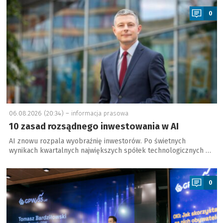
0
06.08.2026 (20:34) –
informacja prasowa
10 zasad rozsądnego inwestowania w AI
AI znowu rozpala wyobraźnię inwestorów. Po świetnych
wynikach kwartalnych największych spółek technologicznych …
a
0