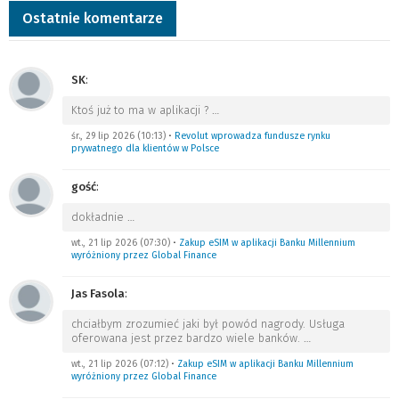
Ostatnie komentarze
SK
:
Ktoś już to ma w aplikacji ?
…
śr., 29 lip 2026 (10:13)
•
Revolut wprowadza fundusze rynku
prywatnego dla klientów w Polsce
gość
:
dokładnie
…
wt., 21 lip 2026 (07:30)
•
Zakup eSIM w aplikacji Banku Millennium
wyróżniony przez Global Finance
Jas Fasola
:
chciałbym zrozumieć jaki był powód nagrody. Usługa
oferowana jest przez bardzo wiele banków.
…
wt., 21 lip 2026 (07:12)
•
Zakup eSIM w aplikacji Banku Millennium
wyróżniony przez Global Finance