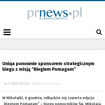
Uniqa ponownie sponsorem strategicznym
biegu z misją “Biegiem Pomagam”
14.11.2025 (03:22)
informacja prasowa
W Mikołajki, 6 grudnia, odbędzie się czwarta edycja
„Biegiem Pomagam” – biegu pomocników Św. Mikołaja.