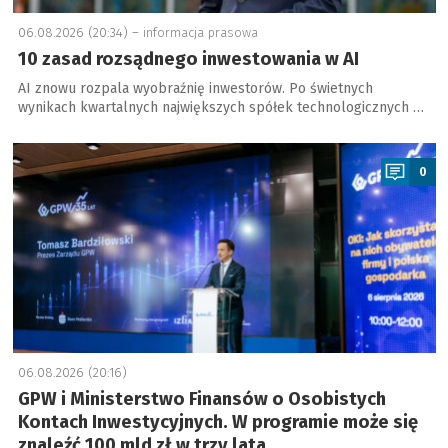
06.08.2026 (20:34) –
informacja prasowa
10 zasad rozsądnego inwestowania w AI
AI znowu rozpala wyobraźnię inwestorów. Po świetnych
wynikach kwartalnych największych spółek technologicznych …
a
0
06.08.2026 (20:16)
GPW i Ministerstwo Finansów o Osobistych
Kontach Inwestycyjnych. W programie może się
znaleźć 100 mld zł w trzy lata