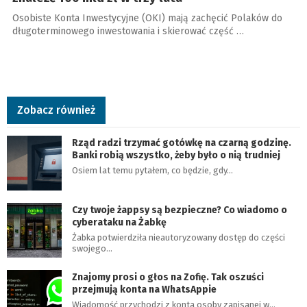
Osobiste Konta Inwestycyjne (OKI) mają zachęcić Polaków do
długoterminowego inwestowania i skierować część …
Zobacz również
Rząd radzi trzymać gotówkę na czarną godzinę.
Banki robią wszystko, żeby było o nią trudniej
Osiem lat temu pytałem, co będzie, gdy…
Czy twoje żappsy są bezpieczne? Co wiadomo o
cyberataku na Żabkę
Żabka potwierdziła nieautoryzowany dostęp do części
swojego…
Znajomy prosi o głos na Zofię. Tak oszuści
przejmują konta na WhatsAppie
Wiadomość przychodzi z konta osoby zapisanej w…