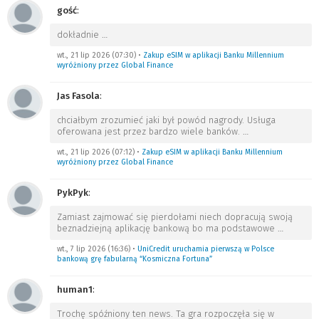
gość
:
dokładnie
…
wt., 21 lip 2026 (07:30)
•
Zakup eSIM w aplikacji Banku Millennium
wyróżniony przez Global Finance
Jas Fasola
:
chciałbym zrozumieć jaki był powód nagrody. Usługa
oferowana jest przez bardzo wiele banków.
…
wt., 21 lip 2026 (07:12)
•
Zakup eSIM w aplikacji Banku Millennium
wyróżniony przez Global Finance
PykPyk
:
Zamiast zajmować się pierdołami niech dopracują swoją
beznadziejną aplikację bankową bo ma podstawowe
…
wt., 7 lip 2026 (16:36)
•
UniCredit uruchamia pierwszą w Polsce
bankową grę fabularną “Kosmiczna Fortuna”
human1
:
Trochę spóźniony ten news. Ta gra rozpoczęła się w