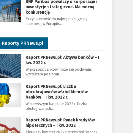
BNP Paribas powalczy o korporacje i
inwestycje strategiczne. Ma mocną
konkurencję
Przynależność do największej grupy
bankowej w Europie…
Raporty PRNews.pl
Raport PRNews.pl: Aktywa banków – I
kw. 2022 r.
Większość banków może się pochwalić
wzrostem poziomu…
Raport PRNews.pl: Liczba
obcokrajowców wśród klientów
banków – I kw. 2022 r.
W pierwszym kwartale 2022 r. liczba
obsługiwanych…
Raport PRNews.pl: Rynek kredytów
hipotecznych – I kw. 2022
Pierwszy kwartał 2022 r. przyniósł spadek