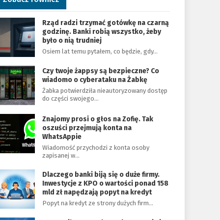
Rząd radzi trzymać gotówkę na czarną
godzinę. Banki robią wszystko, żeby
było o nią trudniej
Osiem lat temu pytałem, co będzie, gdy…
Czy twoje żappsy są bezpieczne? Co
wiadomo o cyberataku na Żabkę
Żabka potwierdziła nieautoryzowany dostęp
do części swojego…
Znajomy prosi o głos na Zofię. Tak
oszuści przejmują konta na
WhatsAppie
Wiadomość przychodzi z konta osoby
zapisanej w…
Dlaczego banki biją się o duże firmy.
Inwestycje z KPO o wartości ponad 158
mld zł napędzają popyt na kredyt
Popyt na kredyt ze strony dużych firm…