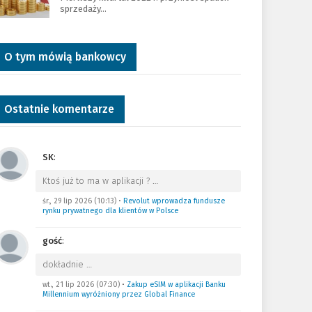
sprzedaży…
O tym mówią bankowcy
Ostatnie komentarze
SK
:
Ktoś już to ma w aplikacji ?
…
śr., 29 lip 2026 (10:13)
•
Revolut wprowadza fundusze
rynku prywatnego dla klientów w Polsce
gość
:
dokładnie
…
wt., 21 lip 2026 (07:30)
•
Zakup eSIM w aplikacji Banku
Millennium wyróżniony przez Global Finance