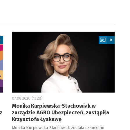
a
0
0
07.08.2026 (13:28)
Monika Kurpiewska-Stachowiak w
z
zarządzie AGRO Ubezpieczeń, zastąpiła
Krzysztofa Łyskawę
Monika Kurpiewska-Stachowiak została członkiem