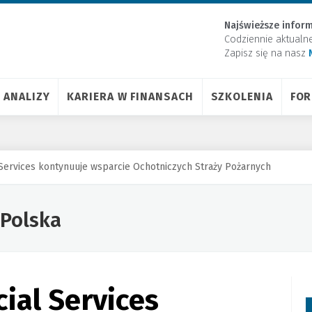
Najświeższe inform
Codziennie aktualn
Zapisz się na nasz
ANALIZY
KARIERA W FINANSACH
SZKOLENIA
FO
Services kontynuuje wsparcie Ochotniczych Straży Pożarnych
 Polska
ial Services