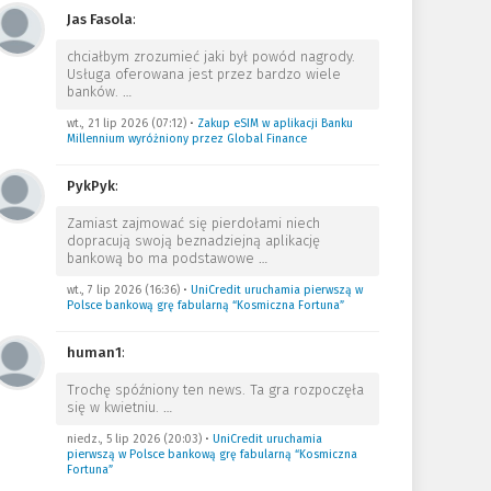
Jas Fasola
:
chciałbym zrozumieć jaki był powód nagrody.
Usługa oferowana jest przez bardzo wiele
banków.
…
wt., 21 lip 2026 (07:12)
•
Zakup eSIM w aplikacji Banku
Millennium wyróżniony przez Global Finance
PykPyk
:
Zamiast zajmować się pierdołami niech
dopracują swoją beznadziejną aplikację
bankową bo ma podstawowe
…
wt., 7 lip 2026 (16:36)
•
UniCredit uruchamia pierwszą w
Polsce bankową grę fabularną “Kosmiczna Fortuna”
human1
:
Trochę spóźniony ten news. Ta gra rozpoczęła
się w kwietniu.
…
niedz., 5 lip 2026 (20:03)
•
UniCredit uruchamia
pierwszą w Polsce bankową grę fabularną “Kosmiczna
Fortuna”