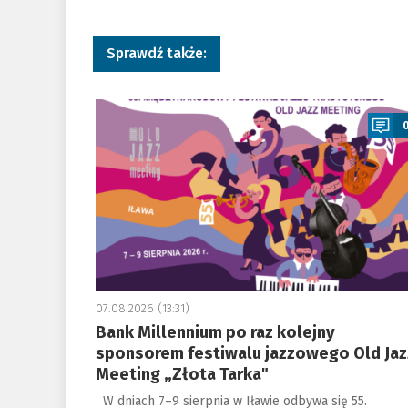
Sprawdź także:
a
07.08.2026 (13:31)
Bank Millennium po raz kolejny
sponsorem festiwalu jazzowego Old Jaz
Meeting „Złota Tarka"
W dniach 7–9 sierpnia w Iławie odbywa się 55.