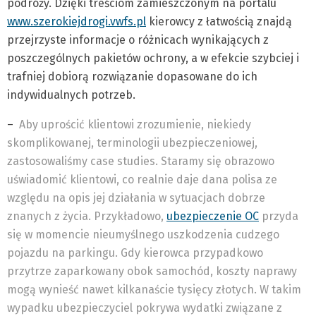
podróży. Dzięki treściom zamieszczonym na portalu
www.szerokiejdrogi.vwfs.pl
kierowcy z łatwością znajdą
przejrzyste informacje o różnicach wynikających z
poszczególnych pakietów ochrony, a w efekcie szybciej i
trafniej dobiorą rozwiązanie dopasowane do ich
indywidualnych potrzeb.
–
Aby uprościć klientowi zrozumienie, niekiedy
skomplikowanej, terminologii ubezpieczeniowej,
zastosowaliśmy case studies. Staramy się obrazowo
uświadomić klientowi, co realnie daje dana polisa ze
względu na opis jej działania w sytuacjach dobrze
znanych z życia. Przykładowo,
ubezpieczenie OC
przyda
się w momencie nieumyślnego uszkodzenia cudzego
pojazdu na parkingu. Gdy kierowca przypadkowo
przytrze zaparkowany obok samochód, koszty naprawy
mogą wynieść nawet kilkanaście tysięcy złotych. W takim
wypadku ubezpieczyciel pokrywa wydatki związane z