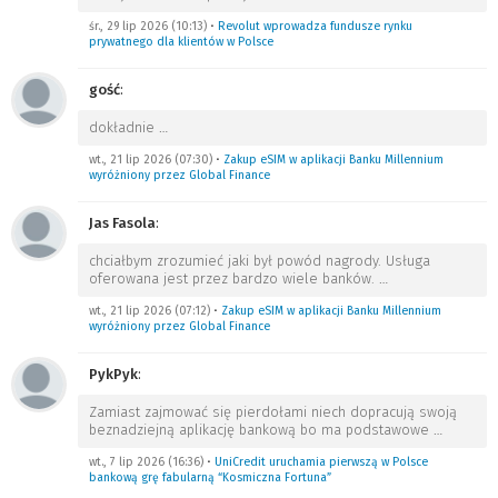
śr., 29 lip 2026 (10:13)
•
Revolut wprowadza fundusze rynku
prywatnego dla klientów w Polsce
gość
:
dokładnie
…
wt., 21 lip 2026 (07:30)
•
Zakup eSIM w aplikacji Banku Millennium
wyróżniony przez Global Finance
Jas Fasola
:
chciałbym zrozumieć jaki był powód nagrody. Usługa
oferowana jest przez bardzo wiele banków.
…
wt., 21 lip 2026 (07:12)
•
Zakup eSIM w aplikacji Banku Millennium
wyróżniony przez Global Finance
PykPyk
:
Zamiast zajmować się pierdołami niech dopracują swoją
beznadziejną aplikację bankową bo ma podstawowe
…
wt., 7 lip 2026 (16:36)
•
UniCredit uruchamia pierwszą w Polsce
bankową grę fabularną “Kosmiczna Fortuna”