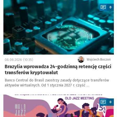
0
08.08.2026 (10:35)
Wojciech Boczoń
Brazylia wprowadza 24-godzinną retencję części
transferów kryptowalut
Banco Central do Brasil zaostrzy zasady dotyczące transferów
aktywów wirtualnych. Od 1 stycznia 2027 r. część …
a
0