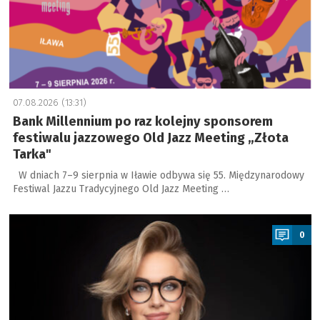
07.08.2026 (13:31)
Bank Millennium po raz kolejny sponsorem
festiwalu jazzowego Old Jazz Meeting „Złota
Tarka"
W dniach 7–9 sierpnia w Iławie odbywa się 55. Międzynarodowy
Festiwal Jazzu Tradycyjnego Old Jazz Meeting …
a
0