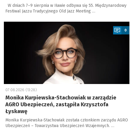
W dniach 7–9 sierpnia w Iławie odbywa się 55. Międzynarodowy
Festiwal Jazzu Tradycyjnego Old Jazz Meeting …
a
0
07.08.2026 (13:28)
Monika Kurpiewska-Stachowiak w zarządzie
AGRO Ubezpieczeń, zastąpiła Krzysztofa
Łyskawę
Monika Kurpiewska-Stachowiak została członkiem zarządu AGRO
Ubezpieczeń – Towarzystwa Ubezpieczeń Wzajemnych. …