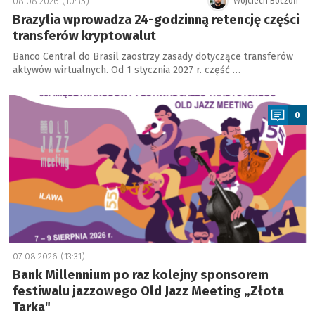
08.08.2026 (10:35)
Wojciech Boczoń
Brazylia wprowadza 24-godzinną retencję części
transferów kryptowalut
Banco Central do Brasil zaostrzy zasady dotyczące transferów
aktywów wirtualnych. Od 1 stycznia 2027 r. część …
a
0
07.08.2026 (13:31)
Bank Millennium po raz kolejny sponsorem
festiwalu jazzowego Old Jazz Meeting „Złota
Tarka"