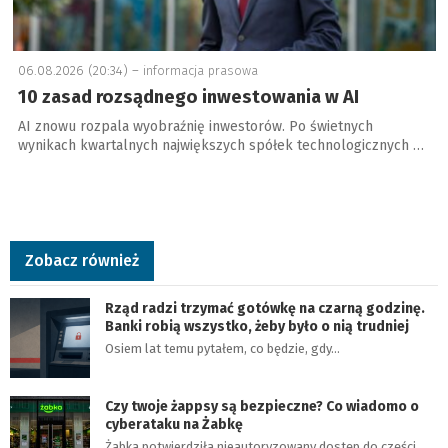
06.08.2026 (20:34) –
informacja prasowa
10 zasad rozsądnego inwestowania w AI
AI znowu rozpala wyobraźnię inwestorów. Po świetnych
wynikach kwartalnych największych spółek technologicznych …
Zobacz również
Rząd radzi trzymać gotówkę na czarną godzinę.
Banki robią wszystko, żeby było o nią trudniej
Osiem lat temu pytałem, co będzie, gdy…
Czy twoje żappsy są bezpieczne? Co wiadomo o
cyberataku na Żabkę
Żabka potwierdziła nieautoryzowany dostęp do części