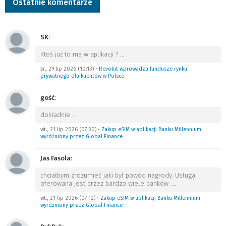
Ostatnie komentarze
SK
:
Ktoś już to ma w aplikacji ?
…
śr., 29 lip 2026 (10:13)
•
Revolut wprowadza fundusze rynku
prywatnego dla klientów w Polsce
gość
:
dokładnie
…
wt., 21 lip 2026 (07:30)
•
Zakup eSIM w aplikacji Banku Millennium
wyróżniony przez Global Finance
Jas Fasola
:
chciałbym zrozumieć jaki był powód nagrody. Usługa
oferowana jest przez bardzo wiele banków.
…
wt., 21 lip 2026 (07:12)
•
Zakup eSIM w aplikacji Banku Millennium
wyróżniony przez Global Finance